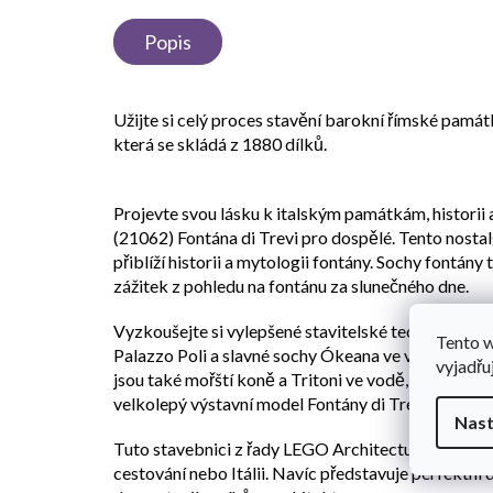
Popis
Užijte si celý proces stavění barokní římské pamá
která se skládá z 1880 dílků.
Projevte svou lásku k italským památkám, historii
(21062) Fontána di Trevi pro dospělé. Tento nost
přiblíží historii a mytologii fontány. Sochy fontány
zážitek z pohledu na fontánu za slunečného dne.
Vyzkoušejte si vylepšené stavitelské techniky a pos
Tento 
Palazzo Poli a slavné sochy Ókeana ve voze ve tva
vyjadřu
jsou také mořští koně a Tritoni ve vodě, malá „Fon
velkolepý výstavní model Fontány di Trevi.
Nast
Tuto stavebnici z řady LEGO Architecture si zamiluj
cestování nebo Itálii. Navíc představuje perfektn