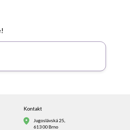
e!
Kontakt
Jugoslávská 25,
613 00 Brno