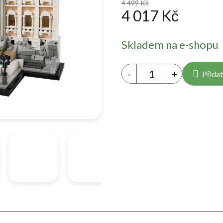
4 499 Kč
4 017 Kč
Měrná
Skladem na e-shopu
cena:
Přidat