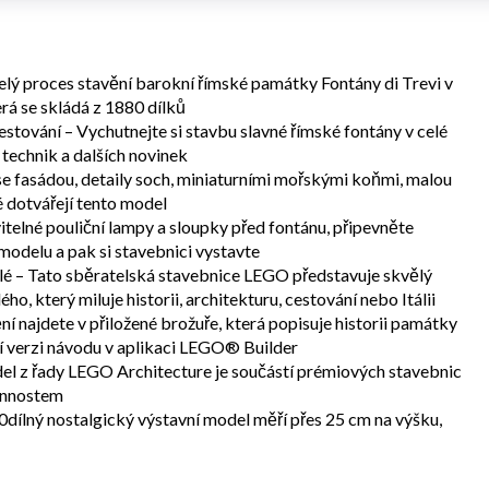
elý proces stavění barokní římské památky Fontány di Trevi v
á se skládá z 1880 dílků
estování – Vychutnejte si stavbu slavné římské fontány v celé
 technik a dalších novinek
e fasádou, detaily soch, miniaturními mořskými koňmi, malou
é dotvářejí tento model
telné pouliční lampy a sloupky před fontánu, připevněte
modelu a pak si stavebnici vystavte
é – Tato sběratelská stavebnice LEGO představuje skvělý
o, který miluje historii, architekturu, cestování nebo Itálii
 najdete v přiložené brožuře, která popisuje historii památky
lní verzi návodu v aplikaci LEGO® Builder
l z řady LEGO Architecture je součástí prémiových stavebnic
činnostem
ílný nostalgický výstavní model měří přes 25 cm na výšku,