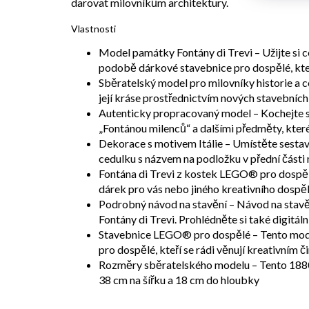
darovat milovníkům architektury.
Vlastnosti
Model památky Fontány di Trevi – Užijte si c
podobě dárkové stavebnice pro dospělé, kter
Sběratelský model pro milovníky historie a c
její kráse prostřednictvím nových stavebních
Autenticky propracovaný model – Kochejte s
„Fontánou milenců“ a dalšími předměty, kter
Dekorace s motivem Itálie – Umístěte sestavi
cedulku s názvem na podložku v přední části 
Fontána di Trevi z kostek LEGO® pro dospěl
dárek pro vás nebo jiného kreativního dospěléh
Podrobný návod na stavění – Návod na stavění
Fontány di Trevi. Prohlédněte si také digitá
Stavebnice LEGO® pro dospělé – Tento mode
pro dospělé, kteří se rádi věnují kreativním 
Rozměry sběratelského modelu – Tento 1880d
38 cm na šířku a 18 cm do hloubky