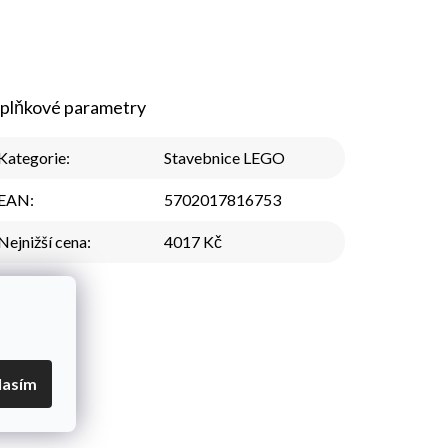
plňkové parametry
Kategorie
:
Stavebnice LEGO
EAN
:
5702017816753
Nejnižší cena
:
4017 Kč
lasím