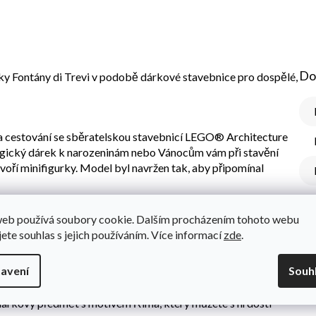
Do
tky Fontány di Trevi v podobě dárkové stavebnice pro dospělé,
 a cestování se sběratelskou stavebnicí LEGO® Architecture
algický dárek k narozeninám nebo Vánocům vám při stavění
 tvoří minifigurky. Model byl navržen tak, aby připomínal
tavte si autentické detaily fontány, jako je fasáda paláce
web používá soubory cookie. Dalším procházením tohoto webu
ru mušle a Hojnosti a Zdraví v podobě minifigurek. Součástí
jete souhlas s jejich používáním. Více informací
zde
.
tána milenců“ na straně a cedulka s názvem, která dotváří
avení
Souh
e každý kreativní dospělý, který miluje historii, umění,
í dárkový předmět s motivem Říma, který můžete s hrdostí