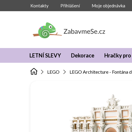
Přejít
Kontakty
Přihlášení
Moje objednávka
na
obsah
LETNÍ SLEVY
Dekorace
Hračky pro 
LEGO
LEGO Architecture - Fontána di