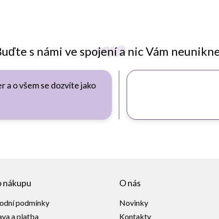
uďte s námi ve spojení a nic Vám neunikn
r a o všem se dozvíte jako
o nákupu
O nás
odní podmínky
Novinky
va a platba
Kontakty