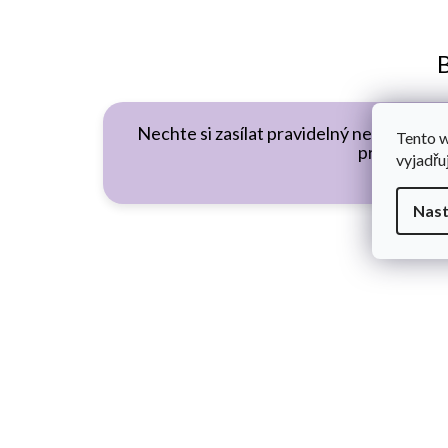
B
Nechte si zasílat pravidelný newsletter 
Tento 
první.
vyjadřu
Nast