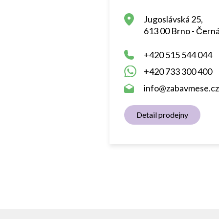
Jugoslávská 25,
613 00 Brno - Černá
+420 515 544 044
+420 733 300 400
info@zabavmese.cz
Detail prodejny