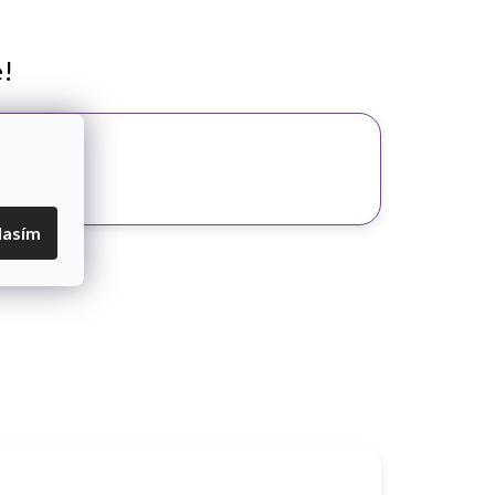
e!
lasím