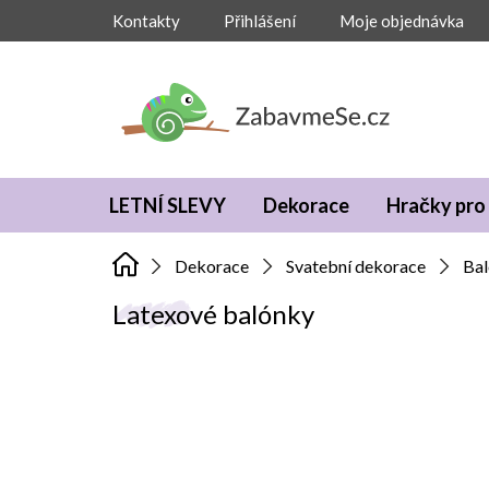
Přejít
Kontakty
Přihlášení
Moje objednávka
na
obsah
LETNÍ SLEVY
Dekorace
Hračky pro 
Dekorace
Svatební dekorace
Bal
Latexové balónky