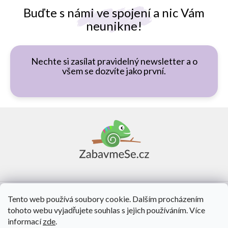
Buďte s námi ve spojení a nic Vám
neunikne!
Nechte si zasílat pravidelný newsletter a o
všem se dozvíte jako první.
Z
á
p
a
t
í
Vše o nákupu
Tento web používá soubory cookie. Dalším procházením
tohoto webu vyjadřujete souhlas s jejich používáním. Více
O nás
informací
zde
.