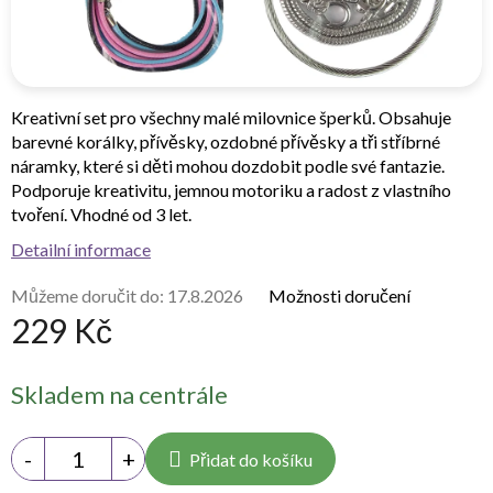
Kreativní set pro všechny malé milovnice šperků. Obsahuje
barevné korálky, přívěsky, ozdobné přívěsky a tři stříbrné
náramky, které si děti mohou dozdobit podle své fantazie.
Podporuje kreativitu, jemnou motoriku a radost z vlastního
tvoření. Vhodné od 3 let.
Detailní informace
Můžeme doručit do:
17.8.2026
Možnosti doručení
229 Kč
Měrná
Skladem na centrále
cena:
Přidat do košíku