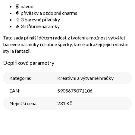
📘 návod
🌟 přívěsky a ozdobné charms
🎨 3 barevné přívěsky
🎀 3 stříbrné náramky
Tato sada přináší dětem radost z tvoření a možnost vytvářet
barevné náramky i drobné šperky, které odrážejí jejich vlastní
styl a fantazii.
Doplňkové parametry
Kategorie
:
Kreativní a výtvarné hračky
EAN
:
5905679071106
Nejnižší cena
:
231 Kč