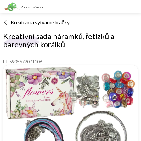
Přejít
na
obsah
Kreativní a výtvarné hračky
Kreativní sada náramků, řetízků a
barevných korálků
LT-5905679071106