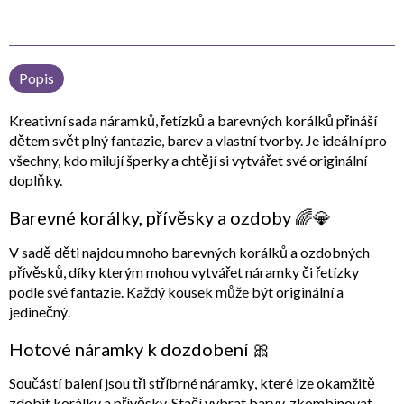
Popis
Kreativní sada náramků, řetízků a barevných korálků
přináší
dětem svět plný fantazie, barev a vlastní tvorby. Je ideální pro
všechny, kdo milují šperky a chtějí si vytvářet své originální
doplňky.
Barevné korálky, přívěsky a ozdoby 🌈💎
V sadě děti najdou mnoho
barevných korálků a
ozdobných
přívěsků
, díky kterým mohou vytvářet náramky či řetízky
podle své fantazie. Každý kousek může být originální a
jedinečný.
Hotové náramky k dozdobení 🎀
Součástí balení jsou
tři stříbrné náramky
, které lze okamžitě
zdobit korálky a přívěsky. Stačí vybrat barvy, zkombinovat