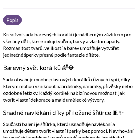
Popis
Kreativní sada barevných korálků
je nádherným zážitkem pro
všechny děti, které milují tvoření, barvy a vlastní nápady.
Rozmanitost tvarů, velikostí a barev umožňuje vytvářet
jedinečné šperky přesně podle fantazie dítěte.
Barevný svět korálků 🌈💎
Sada obsahuje mnoho
plastových korálků různých typů
, díky
kterým mohou vzniknout náhrdelníky, náramky, přívěsky nebo
ozdobné řetízky. Každý korálek nabízí novou možnost, jak
tvořit vlastní dekorace a malé umělecké výtvory.
Snadné navlékání díky přiložené šňůrce 🧵✨
Součástí balení je
šňůrka
, která usnadňuje navlékání a
umožňuje dětem tvořit vlastní šperky bez pomoci. Navrhování
barevných kombinací, vzorů a stylů podporuje kreativitu i