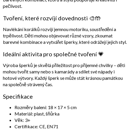
pečlivost.
Tvoření, které rozvíjí dovednosti 🎨🤲
Navlékání korálků rozvíjí jemnou motoriku, soustředění a
trpělivost. Děti mohou objevovat různé vzory, zkoumat
barevné kombinace a vytvářet šperky, které odrážejí jejich styl.
Ideální aktivita pro společné tvoření 💗
Výroba šperků je skvělá příležitost pro příjemné chvilky – děti
mohou tvořit samy nebo s kamarády a sdílet své nápady i
hotové výtvory. Každý šperk se může stát krásnou památkou
na společně strávený čas.
Specifikace
Rozměry balení:
18 × 17 × 5 cm
Materiál:
plast, šňůrka
Věk:
3+
Certifikace:
CE, EN71