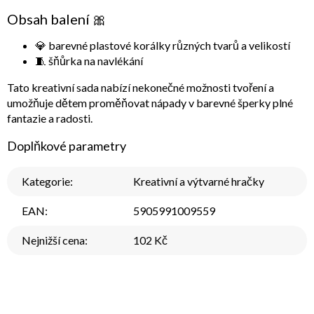
Obsah balení 🎀
💎 barevné plastové korálky různých tvarů a velikostí
🧵 šňůrka na navlékání
Tato kreativní sada nabízí nekonečné možnosti tvoření a
umožňuje dětem proměňovat nápady v barevné šperky plné
fantazie a radosti.
Doplňkové parametry
Kategorie
:
Kreativní a výtvarné hračky
EAN
:
5905991009559
Nejnižší cena
:
102 Kč