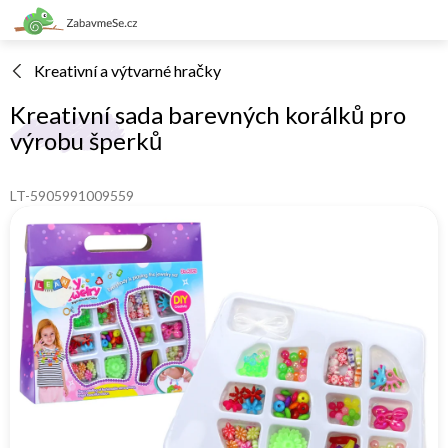
Přejít
na
obsah
Kreativní a výtvarné hračky
Kreativní sada barevných korálků pro
výrobu šperků
LT-5905991009559