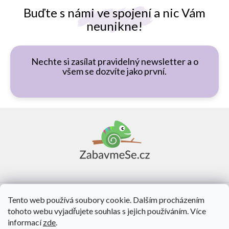
Buďte s námi ve spojení a nic Vám
neunikne!
Nechte si zasílat pravidelný newsletter a o
všem se dozvíte jako první.
Z
á
p
a
t
í
Vše o nákupu
Tento web používá soubory cookie. Dalším procházením
tohoto webu vyjadřujete souhlas s jejich používáním. Více
O nás
informací
zde
.