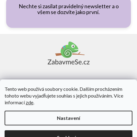
Nechte si zasílat pravidelný newsletter a o
všem se dozvíte jako první.
Z
á
p
a
t
í
Vše o nákupu
Tento web používá soubory cookie. Dalším procházením
tohoto webu vyjadřujete souhlas s jejich používáním. Více
O nás
informací
zde
.
Kontakt
Nastavení
Vytvořil Shoptet