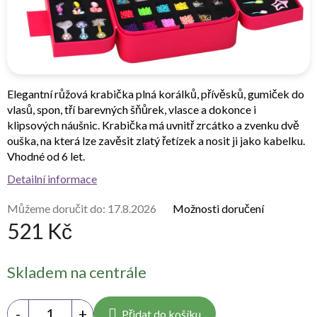
Elegantní růžová krabička plná korálků, přívěsků, gumiček do
vlasů, spon, tří barevných šňůrek, vlasce a dokonce i
klipsových náušnic. Krabička má uvnitř zrcátko a zvenku dvě
ouška, na která lze zavěsit zlatý řetízek a nosit ji jako kabelku.
Vhodné od 6 let.
Detailní informace
Můžeme doručit do:
17.8.2026
Možnosti doručení
521 Kč
Měrná
Skladem na centrále
cena:
Přidat do košíku