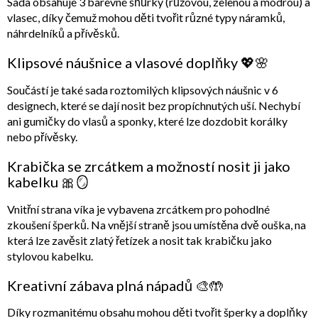
Sada obsahuje
3 barevné šňůrky
(růžovou, zelenou a modrou) a
vlasec
, díky čemuž mohou děti tvořit různé typy náramků,
náhrdelníků a přívěsků.
Klipsové náušnice a vlasové doplňky 💖🌸
Součástí je také sada
roztomilých klipsových náušnic
v 6
designech, které se dají nosit bez propíchnutých uší. Nechybí
ani
gumičky do vlasů
a
sponky
, které lze dozdobit korálky
nebo přívěsky.
Krabička se zrcátkem a možností nosit ji jako
kabelku 🎀🪞
Vnitřní strana víka je vybavena
zrcátkem
pro pohodlné
zkoušení šperků. Na vnější straně jsou umístěna dvě ouška, na
která lze zavěsit
zlatý řetízek
a nosit tak krabičku jako
stylovou kabelku.
Kreativní zábava plná nápadů 🎨🤲
Díky rozmanitému obsahu mohou děti tvořit šperky a doplňky