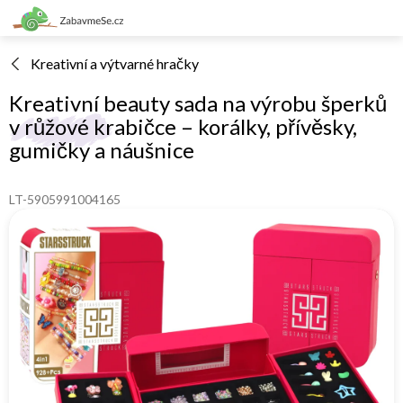
Přejít
na
obsah
Kreativní a výtvarné hračky
Kreativní beauty sada na výrobu šperků
v růžové krabičce – korálky, přívěsky,
gumičky a náušnice
LT-5905991004165