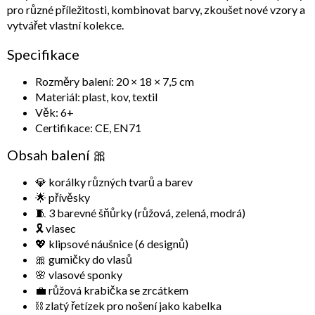
pro různé příležitosti, kombinovat barvy, zkoušet nové vzory a
vytvářet vlastní kolekce.
Specifikace
Rozměry balení:
20 × 18 × 7,5 cm
Materiál:
plast, kov, textil
Věk:
6+
Certifikace:
CE, EN71
Obsah balení 🎀
💎 korálky různých tvarů a barev
🌟 přívěsky
🧵 3 barevné šňůrky (růžová, zelená, modrá)
🎗️ vlasec
💖 klipsové náušnice (6 designů)
🎀 gumičky do vlasů
🌸 vlasové sponky
💼 růžová krabička se zrcátkem
⛓️ zlatý řetízek pro nošení jako kabelka