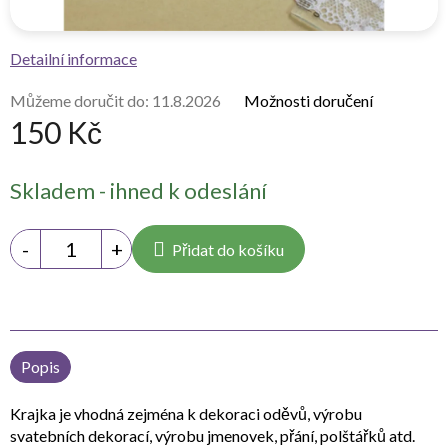
Detailní informace
Můžeme doručit do:
11.8.2026
Možnosti doručení
150 Kč
Měrná
Skladem - ihned k odeslání
cena:
Přidat do košíku
Popis
Krajka je vhodná zejména k dekoraci oděvů, výrobu
svatebních dekorací, výrobu jmenovek, přání, polštářků atd.