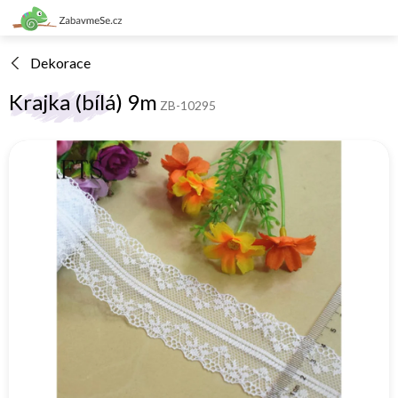
Přejít
na
obsah
Dekorace
Krajka (bílá) 9m
ZB-10295