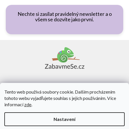
Nechte si zasílat pravidelný newsletter a o
všem se dozvíte jako první.
Z
á
p
a
t
í
Vše o nákupu
Tento web používá soubory cookie. Dalším procházením
tohoto webu vyjadřujete souhlas s jejich používáním. Více
O nás
informací
zde
.
Kontakt
Nastavení
Vytvořil Shoptet