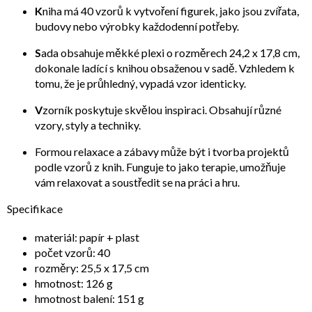
K
niha má 40 vzorů k vytvoření figurek, jako jsou zvířata,
budovy nebo výrobky každodenní potřeby.
S
ada obsahuje měkké plexi o rozměrech 24,2 x 17,8 cm,
dokonale ladící s knihou obsaženou v sadě. Vzhledem k
tomu, že je průhledný, vypadá vzor identicky.
V
zorník poskytuje skvělou inspiraci. Obsahují různé
vzory, styly a techniky.
Formou relaxace a zábavy může být i tvorba projektů
podle vzorů z knih. Funguje to jako terapie, umožňuje
vám relaxovat a soustředit se na práci a hru.
Specifikace
materiál: papír + plast
počet vzorů: 40
rozměry: 25,5 x 17,5 cm
hmotnost: 126 g
hmotnost balení: 151 g