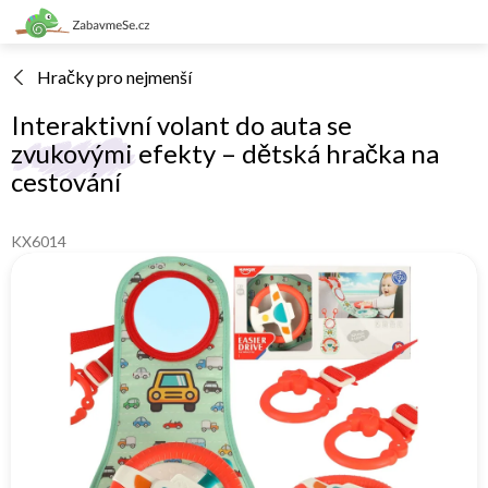
Přejít
na
obsah
Hračky pro nejmenší
Interaktivní volant do auta se
zvukovými efekty – dětská hračka na
cestování
KX6014