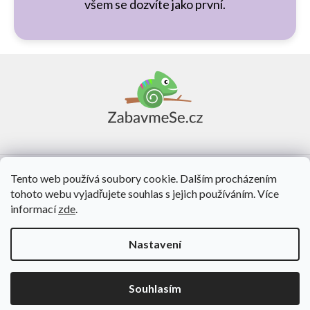
všem se dozvíte jako první.
Z
á
p
a
t
í
Vše o nákupu
Tento web používá soubory cookie. Dalším procházením
tohoto webu vyjadřujete souhlas s jejich používáním. Více
O nás
informací
zde
.
Kontakt
Nastavení
Vytvořil Shoptet
Souhlasím
Copyright 2026
ZabavmeSe.cz
. Všechna práva vyhrazena.