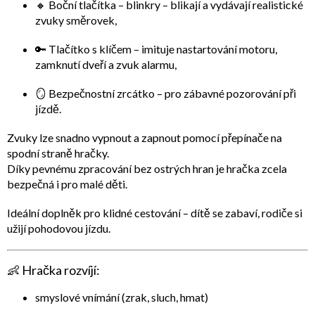
🔸
Boční tlačítka – blinkry
– blikají a vydávají realistické
zvuky směrovek,
🔑
Tlačítko s klíčem
– imituje
nastartování motoru
,
zamknutí dveří
a
zvuk alarmu
,
🪞
Bezpečnostní zrcátko
– pro zábavné pozorování při
jízdě.
Zvuky lze snadno
vypnout a zapnout pomocí přepínače
na
spodní straně hračky.
Díky
pevnému zpracování bez ostrých hran
je hračka zcela
bezpečná i pro malé děti.
Ideální doplněk pro klidné cestování – dítě se zabaví, rodiče si
užijí pohodovou jízdu.
👶
Hračka rozvíjí:
smyslové vnímání (zrak, sluch, hmat)