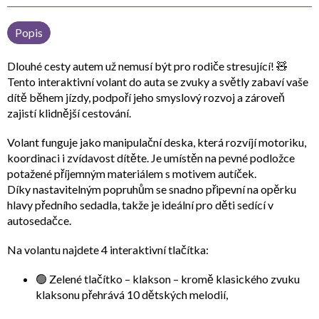
Popis
Dlouhé cesty autem už nemusí být pro rodiče stresující! 🧸
Tento
interaktivní volant do auta se zvuky a světly
zabaví vaše
dítě během jízdy, podpoří jeho smyslový rozvoj a zároveň
zajistí klidnější cestování.
Volant funguje jako
manipulační deska
, která rozvíjí
motoriku,
koordinaci i zvídavost
dítěte. Je umístěn na
pevné podložce
potažené příjemným materiálem s motivem autíček.
Díky
nastavitelným popruhům
se snadno připevní na
opěrku
hlavy předního sedadla
, takže je ideální pro děti sedící v
autosedačce.
Na volantu najdete
4 interaktivní tlačítka
:
🟢
Zelené tlačítko – klakson
– kromě klasického zvuku
klaksonu přehrává
10 dětských melodií
,