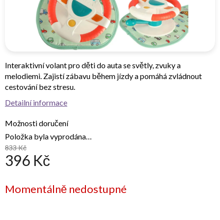
Interaktivní volant pro děti do auta se světly, zvuky a
melodiemi. Zajistí zábavu během jízdy a pomáhá zvládnout
cestování bez stresu.
Detailní informace
Možnosti doručení
Položka byla vyprodána…
833 Kč
396 Kč
Měrná
Momentálně nedostupné
cena: