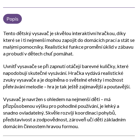
Popis
Tento
dětský vysavač
je skvělou interaktivní hračkou, díky
které se i ti nejmenší mohou zapojit do domácích prací a stát se
malými pomocníky. Realistické funkce promění úklid v zábavu
a probudí v dětech chuť pomáhat.
Uvnitř vysavače se při zapnutí
otáčejí barevné kuličky
, které
napodobují skutečné vysávání. Hračka vydává
realistické
zvuky vysavače
a je doplněna o
světelné efekty
i možnost
přehrávání melodie – hra je tak ještě zajímavější a poutavější.
Vysavač je navržen s ohledem na nejmenší děti – má
přizpůsobenou výšku
pro pohodlné používání, je
lehký a
snadno ovladatelný
. Skvěle rozvíjí
koordinaci pohybů,
představivost a zodpovědnost
, zároveň učí děti základním
domácím činnostem hravou formou.