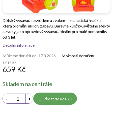
Dětský vysavač se světlem a zvukem
– realistická hračka,
která promění úklid v zábavu. Barevné kuličky, světelné efekty
a zvuky jako opravdový vysavač. Ideální pro malé pomocníky
od 3 let.
Detailní informace
Můžeme doručit do:
17.8.2026
Možnosti doručení
1 015 Kč
659 Kč
Měrná
Skladem na centrále
cena:
Přidat do košíku