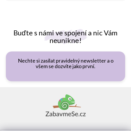
Buďte s námi ve spojení a nic Vám
neunikne!
Nechte si zasílat pravidelný newsletter a o
všem se dozvíte jako první.
Z
á
p
a
t
í