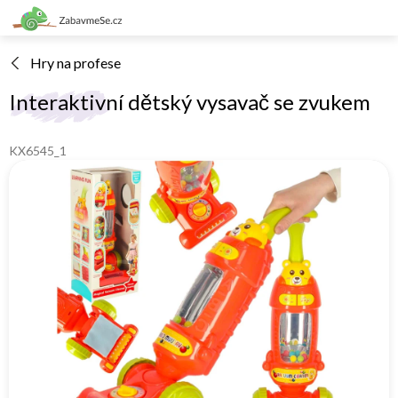
Přejít
na
obsah
Hry na profese
Interaktivní dětský vysavač se zvukem
KX6545_1