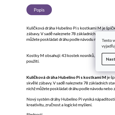
Popis
Kuličková dráha Hubelino Pi s kostkami M je špičkov
zábavy. V sadě naleznete 78 základních stavebních 
můžete poskládat dráhu podle návodu nebo zcela pod
Tento 
vyjadřu
Kostky M obsahují: 43 kostek nosníků, 30 kostek v
Nast
použití.
Kuličková dráha Hubelino Pi s kostkami M
je š
skvělé zábavy. V sadě naleznete 78 základních stav
nichž můžete poskládat dráhu podle návodu nebo zc
Nový systém dráhy Hubelino Pi vyniká nápaditostí
kreativitu, zručnost a logické myšlení.
Přednosti