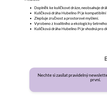
Doplněk ke kuličkové dráze, neobsahuje dráh
Kuličková dráha Hubelino Pi je kompatibilní 
Zlepšuje zručnost a prostorové myšlení.
Vyrobeno z kvalitního a ekologicky šetrného
Kuličková dráha Hubelino Pi je vhodná pro dě
B
Nechte si zasílat pravidelný newslette
první.