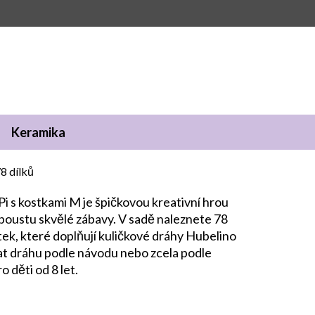
Keramika
8 dílků
i s kostkami M je špičkovou kreativní hrou
í spoustu skvělé zábavy. V sadě naleznete 78
ek, které doplňují kuličkové dráhy Hubelino
dat dráhu podle návodu nebo zcela podle
o děti od 8 let.