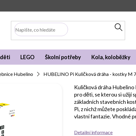
děti
LEGO
Školní potřeby
Kola, koloběžky
ebnice Hubelino
HUBELINO Pi Kuličková dráha - kostky M 7
Kuličková dráha Hubelino P
pro děti, se kterou si užij
základních stavebních kost
Pi, z nichž můžete posklá
vlastní fantazie. Vhodné pr
Detailní informace