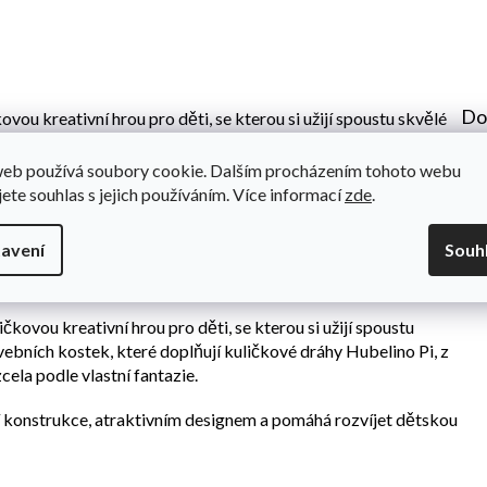
Do
ou kreativní hrou pro děti, se kterou si užijí spoustu skvělé
kostek, které doplňují kuličkové dráhy Hubelino Pi, z nichž
le vlastní fantazie. Vhodné pro děti od 8 let.
web používá soubory cookie. Dalším procházením tohoto webu
jete souhlas s jejich používáním. Více informací
zde
.
azníků, 1 základní deska, 4 tunelové adaptery, 1 návod k
avení
Souh
pičkovou kreativní hrou pro děti, se kterou si užijí spoustu
ebních kostek, které doplňují kuličkové dráhy Hubelino Pi, z
ela podle vlastní fantazie.
 konstrukce, atraktivním designem a pomáhá rozvíjet dětskou