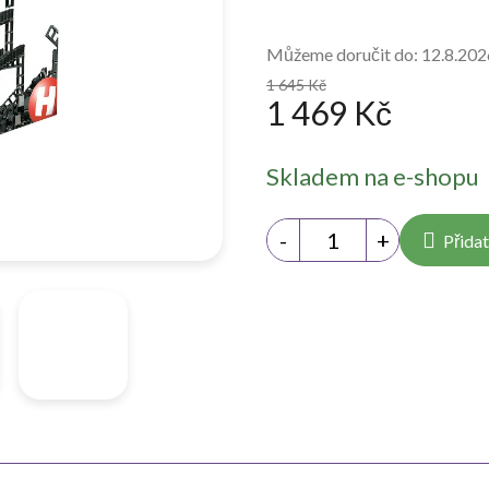
Můžeme doručit do:
12.8.202
1 645 Kč
1 469 Kč
Měrná
Skladem na e-shopu
cena:
Přidat