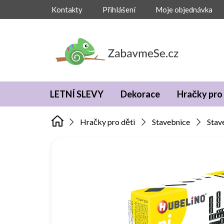
Přejít
Kontakty
Přihlášení
Moje objednávka
na
obsah
LETNÍ SLEVY
Dekorace
Hračky pro 
Hračky pro děti
Stavebnice
Stav