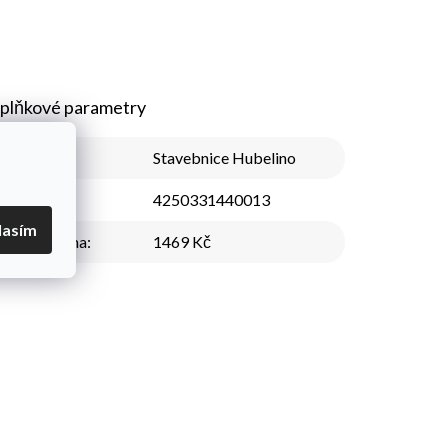
plňkové parametry
Kategorie
:
Stavebnice Hubelino
EAN
:
4250331440013
lasím
Nejnižší cena
:
1469 Kč