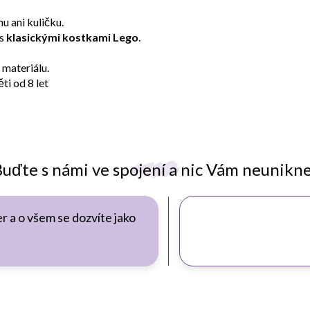
u ani kuličku.
s
klasickými kostkami Lego
.
 materiálu.
ti od 8 let
uďte s námi ve spojení a nic Vám neunikn
r a o všem se dozvíte jako