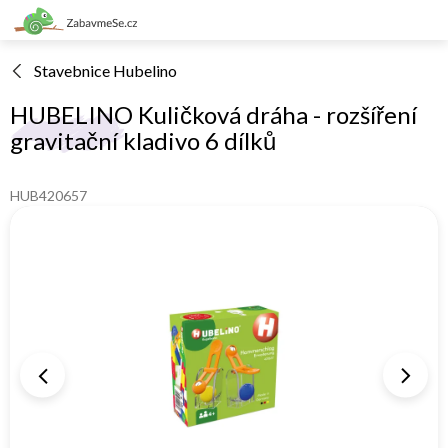
Přejít
na
obsah
Stavebnice Hubelino
HUBELINO Kuličková dráha - rozšíření
gravitační kladivo 6 dílků
HUB420657