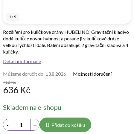
1
z
9
Rozšíření pro kuličkové dráhy HUBELINO. Gravitační kladivo
dodá kuličce novou hybnost a posune ji v kuličkové dráze
velkou rychlostí dále. Balení obsahuje: 2 gravitační kladiva a 4
kuličky.
Detailní informace
Můžeme doručit do:
13.8.2026
Možnosti doručení
712 Kč
636 Kč
Měrná
Skladem na e-shopu
cena:
Přidat do košíku