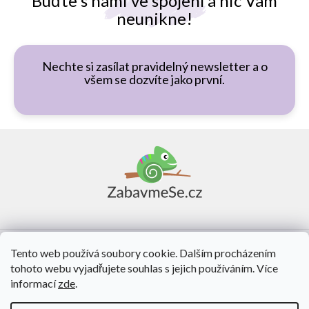
Buďte s námi ve spojení a nic Vám
neunikne!
Nechte si zasílat pravidelný newsletter a o
všem se dozvíte jako první.
Z
á
p
a
t
í
Vše o nákupu
Tento web používá soubory cookie. Dalším procházením
tohoto webu vyjadřujete souhlas s jejich používáním. Více
O nás
informací
zde
.
Kontakt