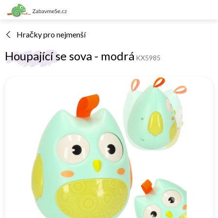
Přejít
na
obsah
Hračky pro nejmenší
Houpající se sova - modrá
KX5985