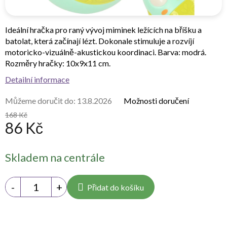
Ideální hračka pro raný vývoj miminek ležících na bříšku a
batolat, která začínají lézt. Dokonale stimuluje a rozvíjí
motoricko-vizuálně-akustickou koordinaci. Barva: modrá.
Rozměry hračky: 10x9x11 cm.
Detailní informace
Můžeme doručit do:
13.8.2026
Možnosti doručení
168 Kč
86 Kč
Měrná
Skladem na centrále
cena:
Přidat do košíku