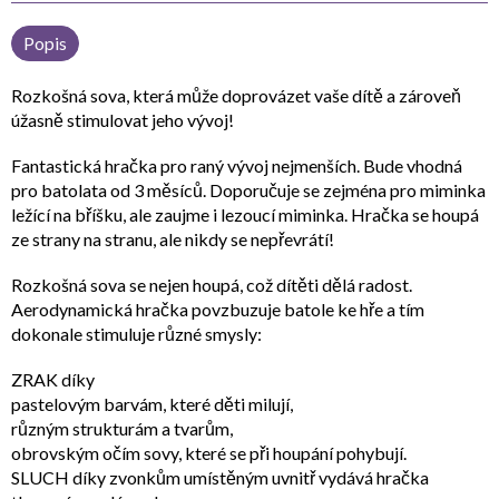
Popis
Rozkošná sova, která může doprovázet vaše dítě a zároveň
úžasně stimulovat jeho vývoj!
Fantastická hračka pro raný vývoj nejmenších. Bude vhodná
pro batolata od 3 měsíců. Doporučuje se zejména pro miminka
ležící na bříšku, ale zaujme i lezoucí miminka. Hračka se houpá
ze strany na stranu, ale nikdy se nepřevrátí!
Rozkošná sova se nejen houpá, což dítěti dělá radost.
Aerodynamická hračka povzbuzuje batole ke hře a tím
dokonale stimuluje různé smysly:
ZRAK díky
pastelovým barvám, které děti milují,
různým strukturám a tvarům,
obrovským očím sovy, které se při houpání pohybují.
SLUCH díky zvonkům umístěným uvnitř vydává hračka