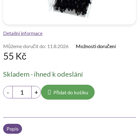
Detailní informace
Můžeme doručit do:
11.8.2026
Možnosti doručení
55 Kč
Měrná
Skladem - ihned k odeslání
cena:
Přidat do košíku
Popis