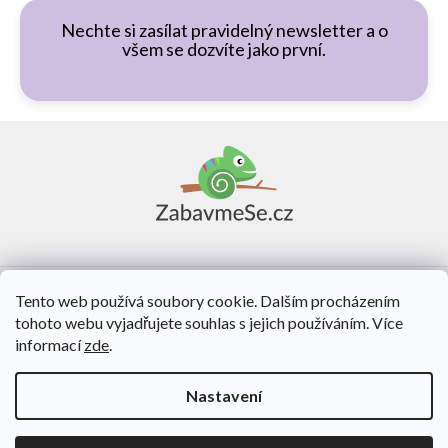
Nechte si zasílat pravidelný newsletter a o
všem se dozvíte jako první.
Z
á
p
a
t
í
Vše o nákupu
Tento web používá soubory cookie. Dalším procházením
tohoto webu vyjadřujete souhlas s jejich používáním. Více
O nás
informací
zde
.
Kontakt
Nastavení
Vytvořil Shoptet