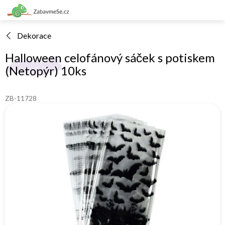
Přejít
na
obsah
Dekorace
Halloween celofánový sáček s potiskem
(Netopýr) 10ks
ZB-11728