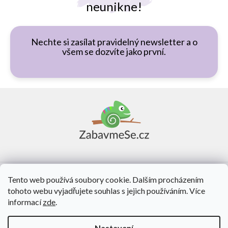
neunikne!
Nechte si zasílat pravidelný newsletter a o
všem se dozvíte jako první.
Z
á
p
a
t
í
Vše o nákupu
Tento web používá soubory cookie. Dalším procházením
tohoto webu vyjadřujete souhlas s jejich používáním. Více
O nás
informací
zde
.
Kontakt
Nastavení