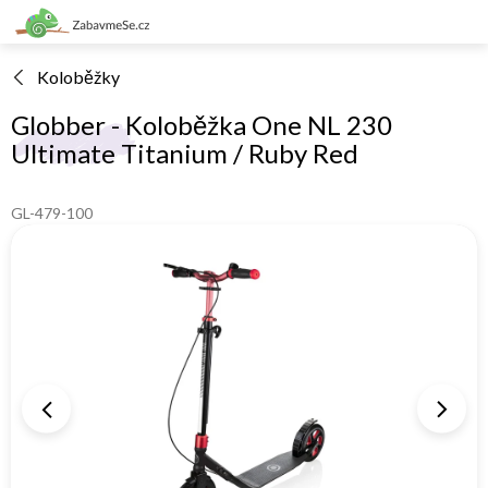
Přejít
na
obsah
Koloběžky
Globber - Koloběžka One NL 230
Ultimate Titanium / Ruby Red
GL-479-100