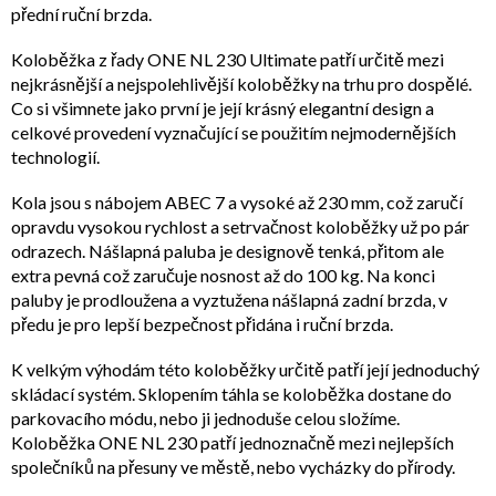
přední ruční brzda.
Koloběžka z řady ONE NL 230 Ultimate patří určitě mezi
nejkrásnější a nejspolehlivější koloběžky na trhu pro dospělé.
Co si všimnete jako první je její krásný elegantní design a
celkové provedení vyznačující se použitím nejmodernějších
technologií.
Kola jsou s nábojem ABEC 7 a vysoké až 230 mm, což zaručí
opravdu vysokou rychlost a setrvačnost koloběžky už po pár
odrazech. Nášlapná paluba je designově tenká, přitom ale
extra pevná což zaručuje nosnost až do 100 kg. Na konci
paluby je prodloužena a vyztužena nášlapná zadní brzda, v
předu je pro lepší bezpečnost přidána i ruční brzda.
K velkým výhodám této koloběžky určitě patří její jednoduchý
skládací systém. Sklopením táhla se koloběžka dostane do
parkovacího módu, nebo ji jednoduše celou složíme.
Koloběžka ONE NL 230 patří jednoznačně mezi nejlepších
společníků na přesuny ve městě, nebo vycházky do přírody.