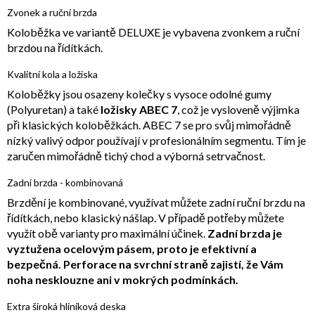
Zvonek a ruční brzda
Koloběžka ve variantě DELUXE je vybavena zvonkem a ruční
brzdou na řídítkách.
Kvalitní kola a ložiska
Koloběžky jsou osazeny kolečky s vysoce odolné gumy
(Polyuretan) a také
ložisky ABEC 7
, což je vysloveně výjimka
při klasických koloběžkách. ABEC 7 se pro svůj mimořádně
nízký valivý odpor používají v profesionálním segmentu. Tím je
zaručen mimořádně tichý chod a výborná setrvačnost.
Zadní brzda - kombinovaná
Brzdění je kombinované, využívat můžete zadní ruční brzdu na
řídítkách, nebo klasický nášlap. V případě potřeby můžete
využít obě varianty pro maximální účinek.
Zadní brzda je
vyztužena ocelovým pásem, proto je efektivní a
bezpečná. Perforace na svrchní straně zajistí, že Vám
noha nesklouzne ani v mokrých podmínkách.
Extra široká hliníková deska