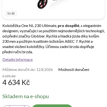
1
z
12
Koloběžka One NL 230 Ultimate,
pro dospělé
, s elegantním
designem, vyznačující se použitím nejmodernějších technologií,
od přední značky Globber. Rychlá a hladká jízda díky kolům
230 mm a požitým kvalitním ložiskům ABEC 7. Rychlé a
snadné složení koloběžky. Účinnou zadní brzdu doplňuje
přední ruční brzda.
Detailní informace
Můžeme doručit do:
12.8.2026
Možnosti doručení
5 191 Kč
4 634 Kč
Měrná
Skladem na e-shopu
cena: