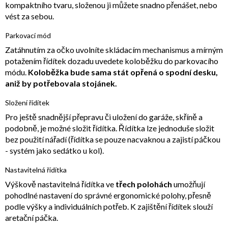
kompaktního tvaru, složenou ji můžete snadno přenášet, nebo
vést za sebou.
Parkovací mód
Zatáhnutím za očko uvolníte skládacím mechanismus a mírným
potažením řídítek dozadu uvedete koloběžku do parkovacího
módu.
Koloběžka bude sama stát opřená o spodní desku,
aniž by potřebovala stojánek.
Složení řídítek
Pro ještě snadnější přepravu či uložení do garáže, skříně a
podobně, je možné složit řídítka. Řídítka lze jednoduše složit
bez použití nářadí (řídítka se pouze nacvaknou a zajistí páčkou
- systém jako sedátko u kol).
Nastavitelná řídítka
Výškově nastavitelná řídítka ve
třech polohách
umožňují
pohodlné nastavení do správné ergonomické polohy, přesně
podle výšky a individuálních potřeb. K zajištění řídítek slouží
aretační páčka.