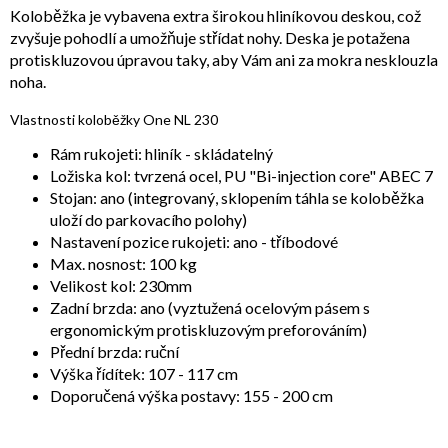
Koloběžka je vybavena extra širokou hliníkovou deskou, což
zvyšuje pohodlí a umožňuje střídat nohy. Deska je potažena
protiskluzovou úpravou taky, aby Vám ani za mokra nesklouzla
noha.
Vlastnosti koloběžky One NL 230
Rám rukojeti: hliník - skládatelný
Ložiska kol: tvrzená ocel, PU "Bi-injection core" ABEC 7
Stojan: ano (integrovaný, sklopením táhla se koloběžka
uloží do parkovacího polohy)
Nastavení pozice rukojeti: ano - tříbodové
Max. nosnost: 100 kg
Velikost kol: 230mm
Zadní brzda: ano (vyztužená ocelovým pásem s
ergonomickým protiskluzovým preforováním)
Přední brzda: ruční
Výška řídítek: 107 - 117 cm
Doporučená výška postavy: 155 - 200 cm