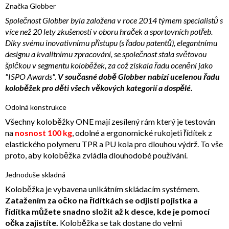
Značka Globber
Společnost Globber byla založena v roce 2014 týmem specialistů s
více než 20 lety zkušeností v oboru hraček a sportovních potřeb.
Díky svému inovativnímu přístupu (s řadou patentů), elegantnímu
designu a kvalitnímu zpracování, se společnost stala světovou
špičkou v segmentu koloběžek, za což získala řadu ocenění jako
"ISPO Awards".
V současné době Globber nabízí ucelenou řadu
koloběžek pro děti všech věkových kategorií a dospělé.
Odolná konstrukce
Všechny koloběžky ONE mají zesílený rám který je testován
na
nosnost 100 kg
, odolné a ergonomické rukojeti řídítek z
elastického polymeru TPR a PU kola pro dlouhou výdrž. To vše
proto, aby koloběžka zvládla dlouhodobé používání.
Jednoduše skladná
Koloběžka je vybavena unikátním skládacím systémem.
Zatažením za očko na řídítkách se odjistí pojistka a
řídítka můžete snadno složit až k desce, kde je pomocí
očka zajistíte.
Koloběžka se tak dostane do velmi