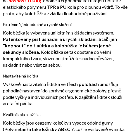
na
nosnost 100 kg
, odolné a ergonomické rukojeti řídítek z
elastického polymeru TPR a PU kola pro dlouhou výdrž. To vše
proto, aby koloběžka zvládla dlouhodobé používání.
Extrémně jednoduché a rychlé složení
Koloběžka je vybavena unikátním skládacím systémem.
Patentovaný píst usnadní a urychlí skládání. Stačí jen
"kopnout" do tlačítka a koloběžka je během jedné
sekundy složena.
Koloběžka se tak dostane do velmi
kompaktního tvaru, složenou ji můžete snadno převážet,
uskladnit nebo vést za sebou.
Nastavitelná řídítka
Výškově nastavitelná řídítka ve
třech polohách
umožňují
pohodlné nastavení do správné ergonomické polohy, přesně
podle výšky a individuálních potřeb. K zajištění řídítek slouží
aretační páčka.
Kvalitní kola a ložiska
Koloběžky jsou osazeny kolečky s vysoce odolné gumy
(Polyuretan) a také
ložisky ABEC 7
, což je vysloveně výjimka