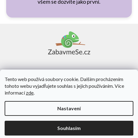
všem se dozvíte jako první.
Z
á
p
a
t
í
Vše o nákupu
Tento web používá soubory cookie. Dalším procházením
tohoto webu vyjadřujete souhlas s jejich používáním. Více
O nás
informací
zde
.
Kontakt
Nastavení
Vytvořil Shoptet
Souhlasím
Copyright 2026
ZabavmeSe.cz
. Všechna práva vyhrazena.