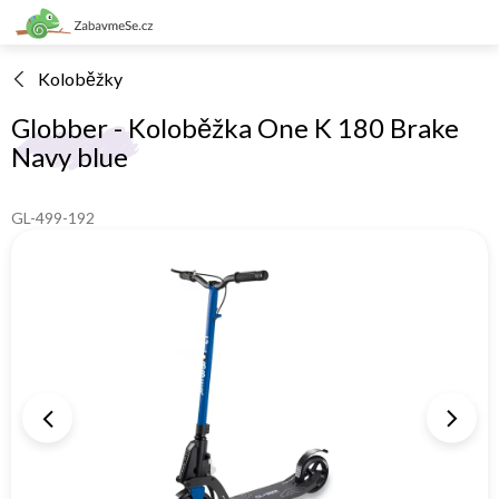
Přejít
na
obsah
Koloběžky
Globber - Koloběžka One K 180 Brake
Navy blue
GL-499-192