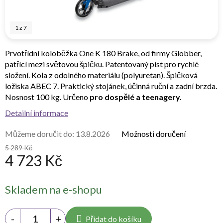
1
z
7
Prvotřídní koloběžka One K 180 Brake, od firmy Globber,
patřící mezi světovou špičku. Patentovaný píst pro rychlé
složení. Kola z odolného materiálu (polyuretan). Špičková
ložiska ABEC 7. Praktický stojánek, účinná ruční a zadní brzda.
Nosnost 100 kg. Určeno
pro dospělé a teenagery.
Detailní informace
Můžeme doručit do:
13.8.2026
Možnosti doručení
5 289 Kč
4 723 Kč
Měrná
Skladem na e-shopu
cena:
Přidat do košíku