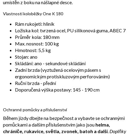
umístěn z boku na nášlapné desce.
Vlastnosti koloběžky One K 180
Rám rukojeti: hliník
Ložiska kol: tvrzená ocel, PU silikonová guma, ABEC 7
Průměr kola: 180 mm
Max. nosnost: 100 kg
Hmotnost: 5,5 kg
Stojan: ano
Skládání: ano - sekundové skládání
Zadní brzda (vyztužená ocelovým pásem s
ergonomickým protiskluzovým perforováním)
Ruční brzda - přední
Doporučená výška postavy: 145 - 190 cm
Ochranné pomůcky a příslušenství
Během jízdy dbejte na bezpečnost a vybavte se ochrannými
pomůckami a dalším příslušenstvím jako jsou
helma,
chrániče, rukavice, světla, zvonek, batoh a další
.
Doplňky