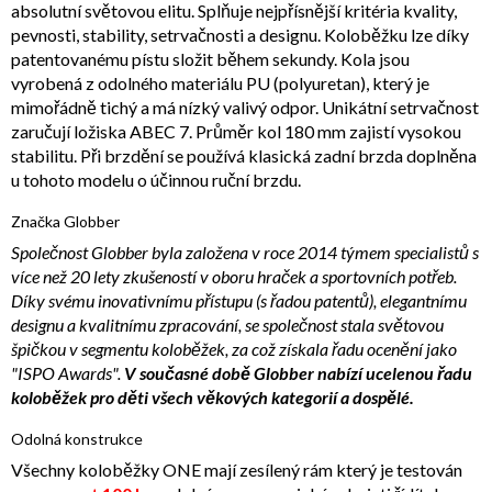
absolutní světovou elitu. Splňuje nejpřísnější kritéria kvality,
pevnosti, stability, setrvačnosti a designu. Koloběžku lze díky
patentovanému pístu složit během sekundy. Kola jsou
vyrobená z odolného materiálu PU (polyuretan), který je
mimořádně tichý a má nízký valivý odpor. Unikátní setrvačnost
zaručují ložiska ABEC 7. Průměr kol 180 mm zajistí vysokou
stabilitu. Při brzdění se používá klasická zadní brzda doplněna
u tohoto modelu o účinnou ruční brzdu.
Značka Globber
Společnost Globber byla založena v roce 2014 týmem specialistů s
více než 20 lety zkušeností v oboru hraček a sportovních potřeb.
Díky svému inovativnímu přístupu (s řadou patentů), elegantnímu
designu a kvalitnímu zpracování, se společnost stala světovou
špičkou v segmentu koloběžek, za což získala řadu ocenění jako
"ISPO Awards".
V současné době Globber nabízí ucelenou řadu
koloběžek pro děti všech věkových kategorií a dospělé.
Odolná konstrukce
Všechny koloběžky ONE mají zesílený rám který je testován