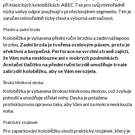
při klasických koloběžkách. ABEC 7 se pro svůj mimořádně
nízký valivý odpor používají v profesionálním segmentu. Tím je
zaručen mimořádně tichý chod a výborná setrvačnost.
Přední a zadní brzda
Koloběžka je vybavena přední ruční brzdou a zadní nášlapnou
brzdou.
Zadní brzda je tvořena ocelovým pásem, proto je
efektivní a bezpečná. Perforace na svrchní straně zajistí,
že Vám noha nesklouzne ani v mokrých podmínkách.
Aretační tlačítko na přední ruční brzdě umožňuje trvale
zabrzdit koloběžku, aby se Vám nerozjela.
Široká hliníková deska
Koloběžka je vybavena širokou hliníkovou deskou, což zvyšuje
pohodlí a umožňuje střídat nohy. Deska je potažena
protiskluzovou úpravou taky, aby Vám ani za mokra nesklouzla
noha.
Praktický stojánek
Pro zaparkování koloběžky slouží praktický stojánek, který je