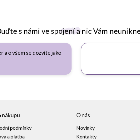
uďte s námi ve spojení a nic Vám neunikn
r a o všem se dozvíte jako
o nákupu
O nás
odní podmínky
Novinky
va a platba
Kontakty