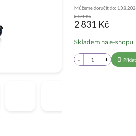
Můžeme doručit do:
13.8.202
3 171 Kč
2 831 Kč
Měrná
Skladem na e-shopu
cena:
Přidat