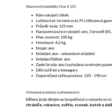
Vlastnosti koloběžky One K 125
Rám rukojeti: hliník
Ložiska kol: tvrzená ocel, PU silikonová gu
Průměr kola: 125 mm
Nastavení pozice rukojeti: ano, 3 úrovně (85,
Max. nosnost: 100 kg
Hmotnost: 4,2 kg
Stojan: ano
Skládání: ano - sekundové skládání
Skládání řídítek: ano
Zadní brzda: ano (vyztužená ocelovým pás
Děti od 8 let a teenagery
Doporučená výška postavy: 120 - 190 cm
Ochranné pomůcky a příslušenství
Během jízdy dbejte na bezpečnost a vybavte se o
chrániče, rukavice, světla, zvonek, batoh a dalš