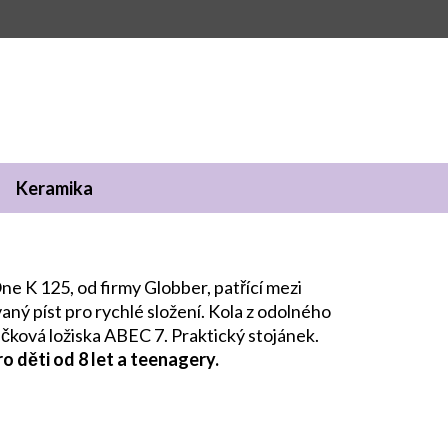
Keramika
ne K 125, od firmy Globber, patřící mezi
ný píst pro rychlé složení. Kola z odolného
ičková ložiska ABEC 7. Praktický stojánek.
ro děti od 8 let a teenagery.