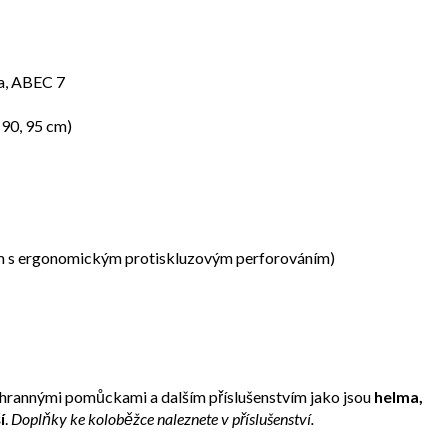
ma, ABEC 7
 90, 95 cm)
em s ergonomickým protiskluzovým perforováním)
chrannými pomůckami a dalším příslušenstvím jako jsou
helma,
í
.
Doplňky ke koloběžce naleznete v příslušenství.