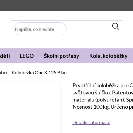
děti
LEGO
Školní potřeby
Kola, koloběžky
ber - Kolobežka One K 125 Blue
Prvotřídní koloběžka pro O
světovou špičku. Patentova
materiálu (polyuretan). Šp
Nosnost 100 kg. Určeno
p
Detailní informace