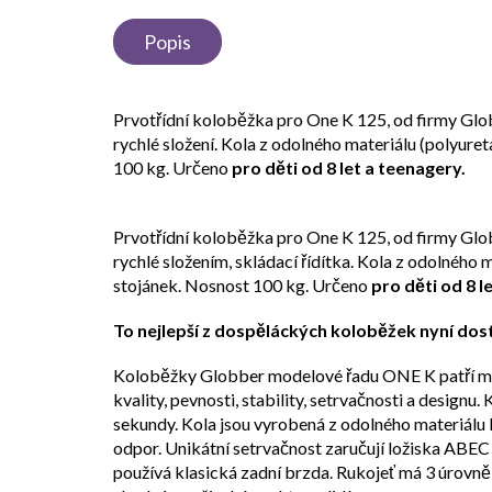
Popis
Prvotřídní koloběžka pro One K 125, od firmy Glob
rychlé složení. Kola z odolného materiálu (polyure
100 kg. Určeno
pro děti od 8 let a teenagery.
Prvotřídní koloběžka pro One K 125, od firmy Glob
rychlé složením, skládací řídítka. Kola z odolného
stojánek. Nosnost 100 kg. Určeno
pro děti od 8 l
To nejlepší z dospěláckých koloběžek nyní dost
Koloběžky Globber modelové řadu ONE K patří mezi 
kvality, pevnosti, stability, setrvačnosti a design
sekundy. Kola jsou vyrobená z odolného materiálu P
odpor. Unikátní setrvačnost zaručují ložiska ABEC 
používá klasická zadní brzda. Rukojeť má 3 úrovn