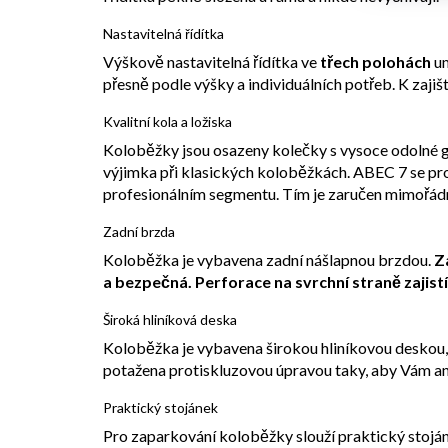
Nastavitelná řídítka
Výškově nastavitelná řídítka ve
třech polohách
um
přesně podle výšky a individuálních potřeb. K zajišt
Kvalitní kola a ložiska
Koloběžky jsou osazeny kolečky s vysoce odolné 
výjimka při klasických koloběžkách. ABEC 7 se pro
profesionálním segmentu. Tím je zaručen mimořádn
Zadní brzda
Koloběžka je vybavena zadní nášlapnou brzdou.
Z
a bezpečná. Perforace na svrchní straně zajis
Široká hliníková deska
Koloběžka je vybavena širokou hliníkovou deskou, 
potažena protiskluzovou úpravou taky, aby Vám an
Praktický stojánek
Pro zaparkování koloběžky slouží praktický stoján