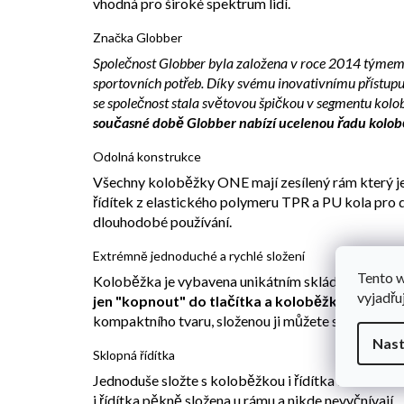
vhodná pro široké spektrum lidí.
Značka Globber
Společnost Globber byla založena v roce 2014 týmem sp
sportovních potřeb. Díky svému inovativnímu přístupu 
se společnost stala světovou špičkou v segmentu kolo
současné době Globber nabízí ucelenou řadu kolobě
Odolná konstrukce
Všechny koloběžky ONE mají zesílený rám který j
řídítek z elastického polymeru TPR a PU kola pro 
dlouhodobé používání.
Extrémně jednoduché a rychlé složení
Tento 
Koloběžka je vybavena unikátním skládacím sys
vyjadřu
jen "kopnout" do tlačítka a koloběžka je běhe
kompaktního tvaru, složenou ji můžete snadno přev
Nast
Sklopná řídítka
Jednoduše složte s koloběžkou i řídítka a nacvakně
i řídítka pěkně složena u rámu a nikde nevyčnívají.