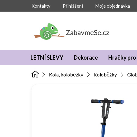
Přejít
Kontakty
Přihlášení
Moje objednávka
na
obsah
LETNÍ SLEVY
Dekorace
Hračky pro 
Kola, koloběžky
Koloběžky
Glob