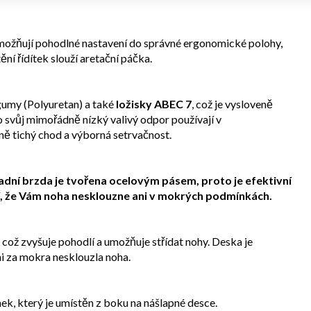
ožňují pohodlné nastavení do správné ergonomické polohy,
ění řídítek slouží aretační páčka.
gumy (Polyuretan) a také
ložisky ABEC 7
, což je vysloveně
 svůj mimořádně nízký valivý odpor používají v
ě tichý chod a výborná setrvačnost.
adní brzda je tvořena ocelovým pásem, proto je efektivní
tí, že Vám noha nesklouzne ani v mokrých podmínkách.
což zvyšuje pohodlí a umožňuje střídat nohy. Deska je
i za mokra nesklouzla noha.
ek, který je umístěn z boku na nášlapné desce.