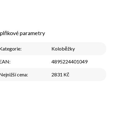
plňkové parametry
Kategorie
:
Koloběžky
EAN
:
4895224401049
Nejnižší cena
:
2831 Kč