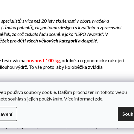
ecialistů s více než 20 lety zkušeností v oboru hraček a
(s řadou patentů), elegantnímu designu a kvalitnímu zpracování,
běžek, za což získala řadu ocenění jako "ISPO Awards".
V
žek pro děti všech věkových kategorií a dospělé.
e testován na
nosnost 100 kg
, odolné a ergonomické rukojeti
dlouhou výdrž. To vše proto, aby koloběžka zvládla
web používá soubory cookie. Dalším procházením tohoto webu
témem.
Patentovaný píst usnadní a urychlí skládání. Stačí
jete souhlas s jejich používáním. Více informací
zde
.
m jedné sekundy složena.
Koloběžka se tak dostane do velmi
ážet, uskladnit nebo vést za sebou.
avení
Souh
te je do připravených držáků. Chytré řešení, díky kterému jsou