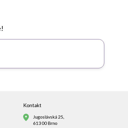
e!
Kontakt
Jugoslávská 25,
613 00 Brno