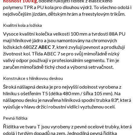
nosnost 100 kg
, odolné rukojeti řídítek z elastického
polymeru TPR a PU kola pro dlouhou výdrž. To všechno odolá i
nejdivočejším jízdám, dětským hrám a freestylovým trikům.
Kvalitní kola a ložiska
Vysoce kvalitní kolečka velkosti 100 mm a tvrdosti 88A PU
mají hliníkové jádro a jsou namontovány na chromových
ložiskách 680ZZ
ABEC 7
, které zvyšují pevnost a prodlužují
životnost kol. Třída ABEC 7 se pro svůj mimořádně nízký
valivý odpor používají v profesionálním segmentu. Tím je
zaručen mimořádně tichý chod a výborná setrvačnost.
Konstrukce s hliníkovou deskou
Široká nášlapná deska je pro nejvyšší odolnost vyrobena z
hliníku s ošetřením T5 (délka 480 mm / šířka 105 mm). Na
nášlapnou desku je navařena hliníková spodní trubka 83°, která
vyúsťuje v hlavu držící robustní vidlici vyztuženou ocelí.
Pevná řídítka
Řídítka ve tvaru T jsou vyrobeny z pevné ocelové trubky, která
odolá i tvrdým dopadů na zem. Jednodílná pevná řídítka