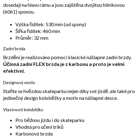
dosedají na hlavu rámu a jsou zajištěna dvojitou hliníkovou
(6061) sponou.
Výška řídítek: 530 mm (od spony)
Šířka řídítek: 460 mm
Průměr: 32 mm
Zadní brzda
Brzdění je realizováno pomocí klasické nášlapné zadní brzdy.
Účinná zadní FLEX brzda je z karbonu a proto je velmi
efektivní.
Designový motiv
Staňte se hvězdou skateparku nejen díky své jízdě, ale také pro
jedinečný design koloběžky a motiv na nášlapné desce.
Vlastnosti koloběžky
Pro běžnou jízdu i do skateparku
Vhodná pro učení triků
Karbonová brzda