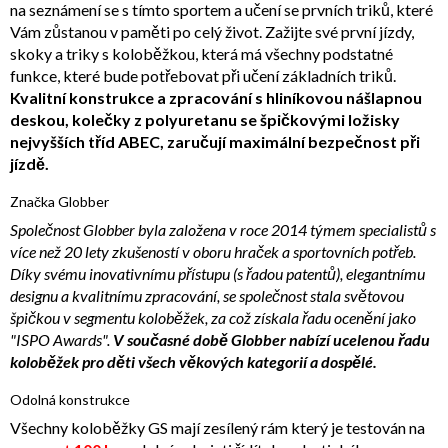
na seznámení se s tímto sportem a učení se prvních triků, které
Vám zůstanou v paměti po celý život. Zažijte své první jízdy,
skoky a triky s koloběžkou, která má všechny podstatné
funkce, které bude potřebovat při učení základních triků.
Kvalitní konstrukce a zpracování s hliníkovou nášlapnou
deskou, kolečky z polyuretanu se špičkovými ložisky
nejvyšších tříd ABEC, zaručují maximální bezpečnost při
jízdě.
Značka Globber
Společnost Globber byla založena v roce 2014 týmem specialistů s
více než 20 lety zkušeností v oboru hraček a sportovních potřeb.
Díky svému inovativnímu přístupu (s řadou patentů), elegantnímu
designu a kvalitnímu zpracování, se společnost stala světovou
špičkou v segmentu koloběžek, za což získala řadu ocenění jako
"ISPO Awards".
V současné době Globber nabízí ucelenou řadu
koloběžek pro děti všech věkových kategorií a dospělé.
Odolná konstrukce
Všechny koloběžky GS mají zesílený rám který je testován na