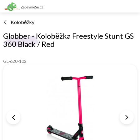
Přejít
na
obsah
Koloběžky
Globber - Koloběžka Freestyle Stunt GS
360 Black / Red
GL-620-102