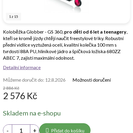
1
z
15
Koloběžka Globber - GS 360,
pro děti od 6 let a teenagery
,
kteří se kromě jízdy chtějí naučit freestylové triky. Robustní
přední vidlice vyztužená ocelí, kvalitní kolečka 100 mm s
tvrdostí 88A PU, hliníkové jádro a špičková ložiska 680ZZ
ABEC 7, zajistí maximální odolnost.
Detailní informace
Můžeme doručit do:
12.8.2026
Možnosti doručení
2 886 Kč
2 576 Kč
Měrná
Skladem na e-shopu
cena:
Přidat do košíku