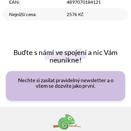
EAN
:
4897070184121
Nejnižší cena
:
2576 Kč
Buďte s námi ve spojení a nic Vám
neunikne!
Nechte si zasílat pravidelný newsletter a o
všem se dozvíte jako první.
Z
á
p
a