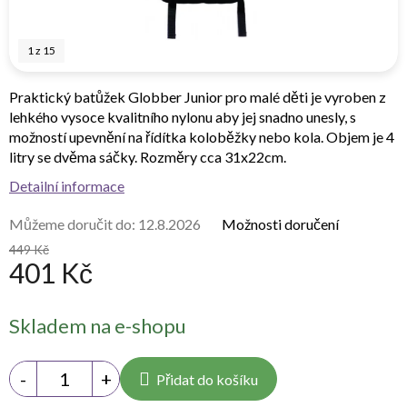
1
z
15
Praktický batůžek Globber Junior pro malé děti je vyroben z
lehkého vysoce kvalitního nylonu aby jej snadno unesly, s
možností upevnění na řídítka koloběžky nebo kola. Objem je 4
litry se dvěma sáčky. Rozměry cca 31x22cm.
Detailní informace
Můžeme doručit do:
12.8.2026
Možnosti doručení
449 Kč
401 Kč
Měrná
Skladem na e-shopu
cena:
Přidat do košíku