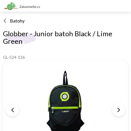
Přejít
na
obsah
Batohy
Globber - Junior batoh Black / Lime
Green
GL-524-136