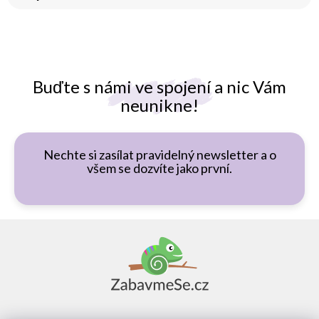
Buďte s námi ve spojení a nic Vám
neunikne!
Nechte si zasílat pravidelný newsletter a o
všem se dozvíte jako první.
Z
á
p
a
t
í