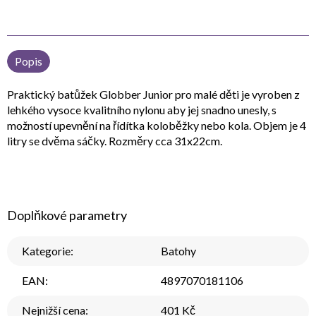
Popis
Praktický batůžek Globber Junior pro malé děti je vyroben z
lehkého vysoce kvalitního nylonu aby jej snadno unesly, s
možností upevnění na řídítka koloběžky nebo kola. Objem je 4
litry se dvěma sáčky. Rozměry cca 31x22cm.
Doplňkové parametry
Kategorie
:
Batohy
EAN
:
4897070181106
Nejnižší cena
:
401 Kč