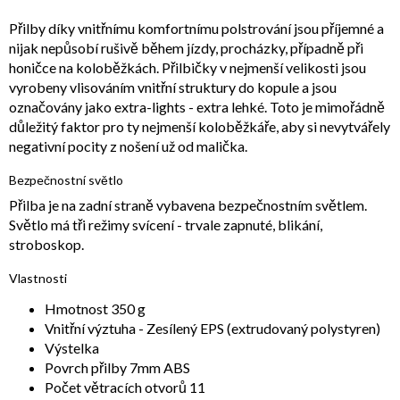
Přilby díky vnitřnímu komfortnímu polstrování jsou příjemné a
nijak nepůsobí rušivě během jízdy, procházky, případně při
honičce na koloběžkách. Přilbičky v nejmenší velikosti jsou
vyrobeny vlisováním vnitřní struktury do kopule a jsou
označovány jako extra-lights - extra lehké. Toto je mimořádně
důležitý faktor pro ty nejmenší koloběžkáře, aby si nevytvářely
negativní pocity z nošení už od malička.
Bezpečnostní světlo
Přilba je na zadní straně vybavena bezpečnostním světlem.
Světlo má tři režimy svícení - trvale zapnuté, blikání,
stroboskop.
Vlastnosti
Hmotnost 350 g
Vnitřní výztuha - Zesílený EPS (extrudovaný polystyren)
Výstelka
Povrch přilby 7mm ABS
Počet větracích otvorů 11