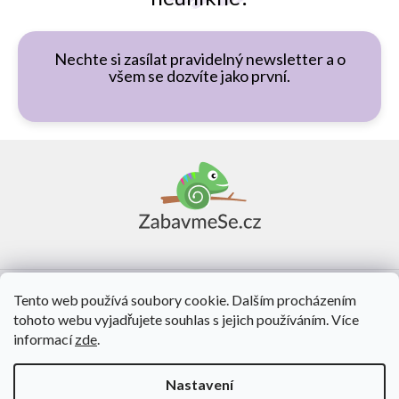
Nechte si zasílat pravidelný newsletter a o
všem se dozvíte jako první.
Z
á
p
a
t
í
Vše o nákupu
Tento web používá soubory cookie. Dalším procházením
tohoto webu vyjadřujete souhlas s jejich používáním. Více
O nás
informací
zde
.
Kontakt
Nastavení