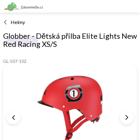
Přejít
na
obsah
Helmy
Globber - Dětská přilba Elite Lights New
Red Racing XS/S
GL-507-102