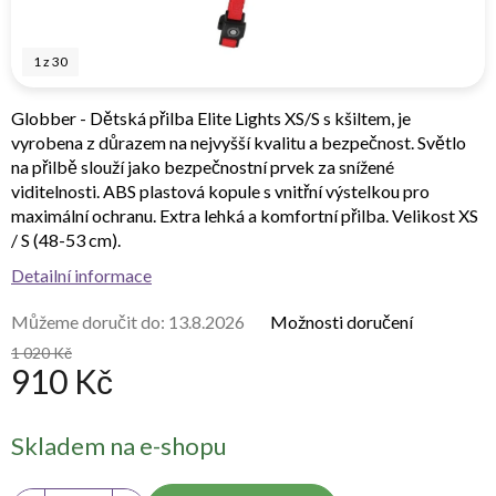
1
z
30
Globber - Dětská přilba Elite Lights XS/S s kšiltem, je
vyrobena z důrazem na nejvyšší kvalitu a bezpečnost. Světlo
na přilbě slouží jako bezpečnostní prvek za snížené
viditelnosti. ABS plastová kopule s vnitřní výstelkou pro
maximální ochranu. Extra lehká a komfortní přilba. Velikost XS
/ S (48-53 cm).
Detailní informace
Můžeme doručit do:
13.8.2026
Možnosti doručení
1 020 Kč
910 Kč
Měrná
Skladem na e-shopu
cena: