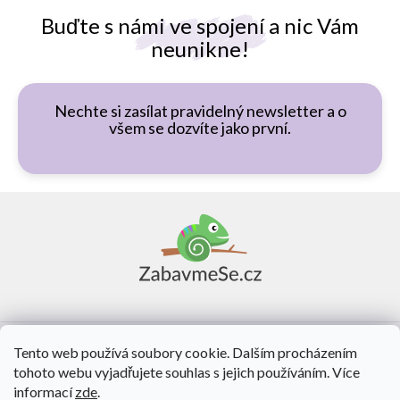
Buďte s námi ve spojení a nic Vám
neunikne!
Nechte si zasílat pravidelný newsletter a o
všem se dozvíte jako první.
Z
á
p
a
t
í
Vše o nákupu
Tento web používá soubory cookie. Dalším procházením
tohoto webu vyjadřujete souhlas s jejich používáním. Více
O nás
informací
zde
.