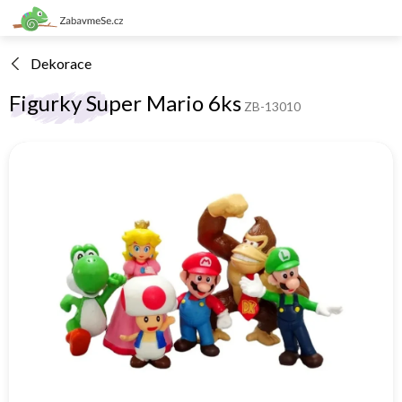
Přejít
na
obsah
Dekorace
Figurky Super Mario 6ks
ZB-13010