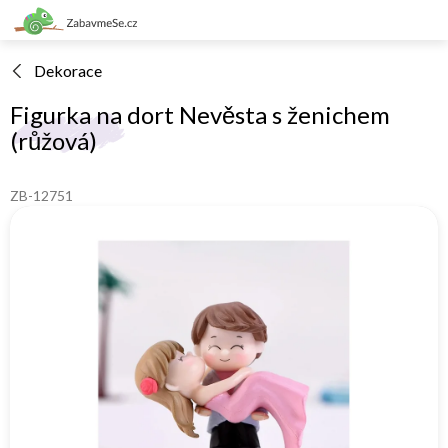
Přejít
na
obsah
Dekorace
Figurka na dort Nevěsta s ženichem
(růžová)
ZB-12751