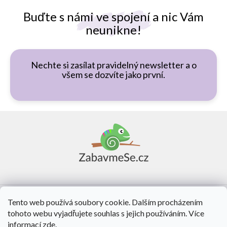
Buďte s námi ve spojení a nic Vám
neunikne!
Nechte si zasílat pravidelný newsletter a o
všem se dozvíte jako první.
Z
á
p
a
t
í
Vše o nákupu
Tento web používá soubory cookie. Dalším procházením
tohoto webu vyjadřujete souhlas s jejich používáním. Více
O nás
informací
zde
.