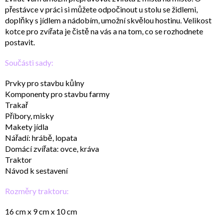
přestávce v práci si můžete odpočinout u stolu se židlemi,
doplňky s jídlem a nádobím, umožní skvělou hostinu. Velikost
kotce pro zvířata je čistě na vás a na tom, co se rozhodnete
postavit.
Součásti sady:
Prvky pro stavbu kůlny
Komponenty pro stavbu farmy
Trakař
Příbory, misky
Makety jídla
Nářadí: hrábě, lopata
Domácí zvířata: ovce, kráva
Traktor
Návod k sestavení
Rozměry traktoru:
16 cm x 9 cm x 10 cm