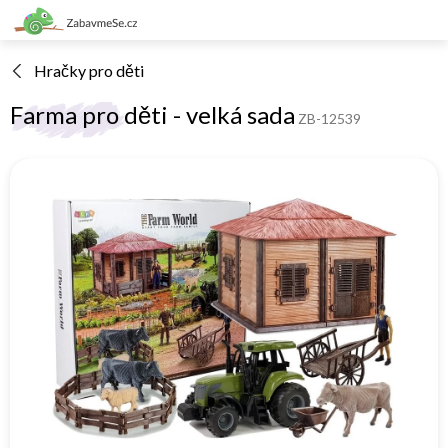
Přejít
na
obsah
Hračky pro děti
Farma pro děti - velká sada
ZB-12539