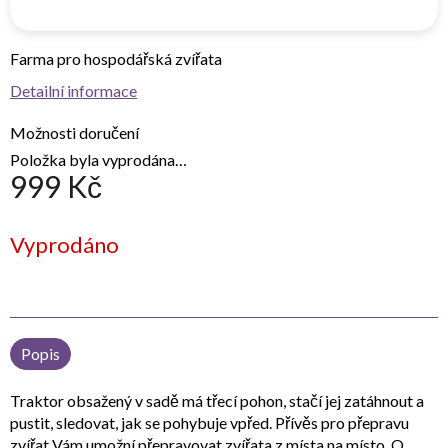
Farma pro hospodářská zvířata
Detailní informace
Možnosti doručení
Položka byla vyprodána…
999 Kč
Měrná
Vyprodáno
cena:
Popis
Traktor obsažený v sadě má třecí pohon, stačí jej zatáhnout a
pustit, sledovat, jak se pohybuje vpřed. Přívěs pro přepravu
zvířat Vám umožní přepravovat zvířata z místa na místo. O