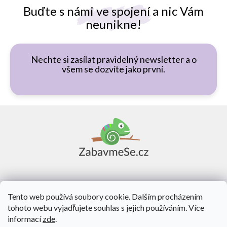
Buďte s námi ve spojení a nic Vám
neunikne!
Nechte si zasílat pravidelný newsletter a o
všem se dozvíte jako první.
Z
á
p
a
t
í
Vše o nákupu
Tento web používá soubory cookie. Dalším procházením
tohoto webu vyjadřujete souhlas s jejich používáním. Více
O nás
informací
zde
.