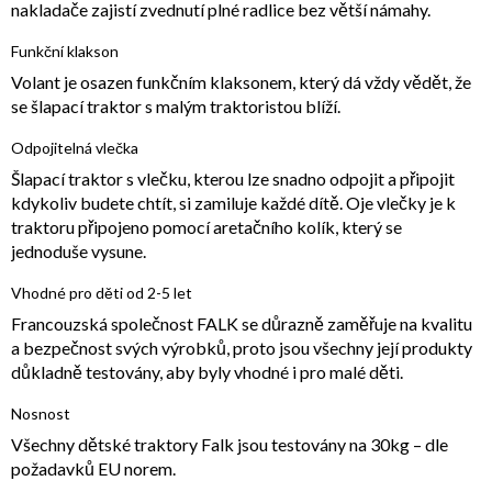
nakladače zajistí zvednutí plné radlice bez větší námahy.
Funkční klakson
Volant je osazen funkčním klaksonem, který dá vždy vědět, že
se šlapací traktor s malým traktoristou blíží.
Odpojitelná vlečka
Šlapací traktor s vlečku, kterou lze snadno odpojit a připojit
kdykoliv budete chtít, si zamiluje každé dítě. Oje vlečky je k
traktoru připojeno pomocí aretačního kolík, který se
jednoduše vysune.
Vhodné pro děti od 2-5 let
Francouzská společnost FALK se důrazně zaměřuje na kvalitu
a bezpečnost svých výrobků, proto jsou všechny její produkty
důkladně testovány, aby byly vhodné i pro malé děti.
Nosnost
Všechny dětské traktory Falk jsou testovány na 30kg – dle
požadavků EU norem.