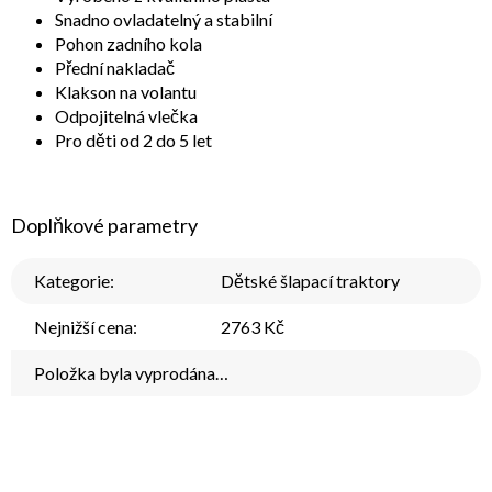
Snadno ovladatelný a stabilní
Pohon zadního kola
Přední nakladač
Klakson na volantu
Odpojitelná vlečka
Pro děti od 2 do 5 let
Doplňkové parametry
Kategorie
:
Dětské šlapací traktory
Nejnižší cena
:
2763 Kč
Položka byla vyprodána…