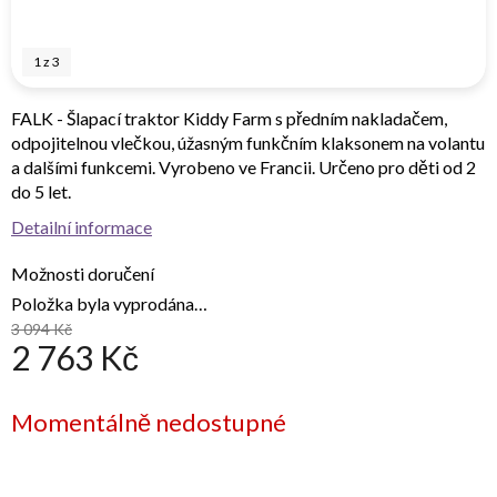
1
z
3
FALK - Šlapací traktor Kiddy Farm s předním nakladačem,
odpojitelnou vlečkou, úžasným funkčním klaksonem na volantu
a dalšími funkcemi. Vyrobeno ve Francii. Určeno pro děti od 2
do 5 let.
Detailní informace
Možnosti doručení
Položka byla vyprodána…
3 094 Kč
2 763 Kč
Měrná
Momentálně nedostupné
cena: