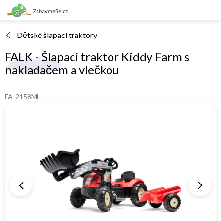
Přejít
na
obsah
Dětské šlapací traktory
FALK - Šlapací traktor Kiddy Farm s
nakladačem a vlečkou
FA-2158ML