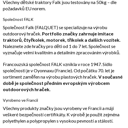
Všechny dětské traktory Falk jsou testovány na 50kg – dle
požadavků EU norem.
Společnost FALK
Společnost Falk (FALQUET) se specializuje na výrobu
outdoorový hraček.
Portfolio značky zahrnuje imitace
traktorů, čtyřkolek, motorek, tříkolek a dalších vozítek.
Naleznete zde hračky pro děti od 1 do 7 let. Společnost se
vyznačuje velmi kvalitním a detailním zpracováním výrobků.
Francouzská společnost FALK vznikla v roce 1947. Sídlo
společnosti je v Oyonnaxu (Francie). Od počátku 70. let je
sortiment zaměřen na výrobu plastových hraček.
V současné
době je společnost předním evropským výrobcem
outdoorových hraček.
Vyrobeno ve Francii
Všechny produkty značky jsou vyrobeny ve Francii a májí
veškeré bezpečností certifikáty. K výrobě je použit zejména
polyethylen a polypropylen s vysokou pevností a stálostí.