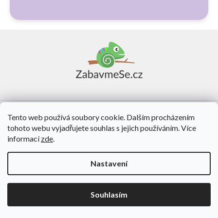
Z
á
p
a
t
í
Vše o nákupu
Tento web používá soubory cookie. Dalším procházením
tohoto webu vyjadřujete souhlas s jejich používáním. Více
O nás
informací
zde
.
Kontakt
Nastavení
Vytvořil Shoptet
Souhlasím
Copyright 2026
ZabavmeSe.cz
. Všechna práva vyhrazena.