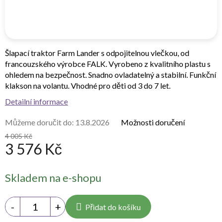
Šlapací traktor Farm Lander s odpojitelnou vlečkou, od
francouzského výrobce FALK. Vyrobeno z kvalitního plastu s
ohledem na bezpečnost. Snadno ovladatelný a stabilní. Funkční
klakson na volantu. Vhodné pro děti od 3 do 7 let.
Detailní informace
Můžeme doručit do:
13.8.2026
Možnosti doručení
4 005 Kč
3 576 Kč
Měrná
Skladem na e-shopu
cena:
Přidat do košíku