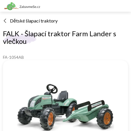
Přejít
na
obsah
Dětské šlapací traktory
FALK - Šlapací traktor Farm Lander s
vlečkou
FA-1054AB