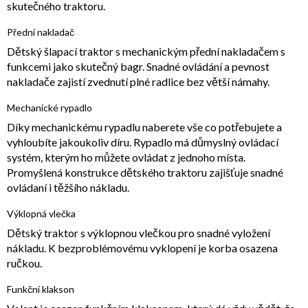
skutečného traktoru.
Přední nakladač
Dětský šlapací traktor s mechanickým přední nakladačem s
funkcemi jako skutečný bagr. Snadné ovládání a pevnost
nakladače zajistí zvednutí plné radlice bez větší námahy.
Mechanické rypadlo
Díky mechanickému rypadlu naberete vše co potřebujete a
vyhloubíte jakoukoliv díru. Rypadlo má důmyslný ovládací
systém, kterým ho můžete ovládat z jednoho místa.
Promyšlená konstrukce dětského traktoru zajišťuje snadné
ovládaní i těžšího nákladu.
Výklopná vlečka
Dětský traktor s výklopnou vlečkou pro snadné vyložení
nákladu. K bezproblémovému vyklopení je korba osazena
ručkou.
Funkční klakson