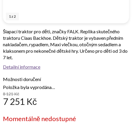
1
z
2
Šlapací traktor pro děti, značky FALK. Replika skutečného
traktoru Claas Backhoe. Dětský traktor je vybaven předním
nakladačem, rypadlem, Maxi vlečkou, otočným sedadlem a
klaksonem pro nekonečné dětské hry. Určeno pro děti od 3 do
7 let.
Detailní informace
Možnosti doručení
Položka byla vyprodána…
8 121 Kč
7 251 Kč
Měrná
Momentálně nedostupné
cena: