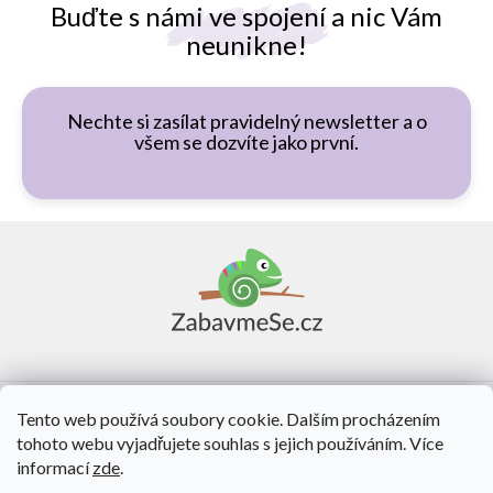
Buďte s námi ve spojení a nic Vám
neunikne!
Nechte si zasílat pravidelný newsletter a o
všem se dozvíte jako první.
Z
á
p
a
t
í
Vše o nákupu
Tento web používá soubory cookie. Dalším procházením
tohoto webu vyjadřujete souhlas s jejich používáním. Více
O nás
informací
zde
.
Kontakt