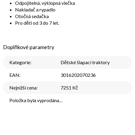
Odpojitelná, výklopná vlečka
Nakladač a rypadlo
Otočná sedačka
Pro děti od 3 do 7 let.
Doplňkové parametry
Kategorie
:
Dětské šlapací traktory
EAN
:
3016202070236
Nejnižší cena
:
7251 Kč
Položka byla vyprodána…