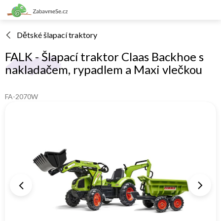
Přejít
na
obsah
Dětské šlapací traktory
FALK - Šlapací traktor Claas Backhoe s
nakladačem, rypadlem a Maxi vlečkou
FA-2070W