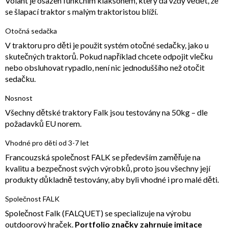
Volant je osazen funkčním klaksonem, který dá vždy vědět, že
se šlapací traktor s malým traktoristou blíží.
Otočná sedačka
V traktoru pro děti je použit systém otočné sedačky, jako u
skutečných traktorů. Pokud například chcete odpojit vlečku
nebo obsluhovat rypadlo, není nic jednoduššího než otočit
sedačku.
Nosnost
Všechny dětské traktory Falk jsou testovány na 50kg – dle
požadavků EU norem.
Vhodné pro děti od 3-7 let
Francouzská společnost FALK se především zaměřuje na
kvalitu a bezpečnost svých výrobků, proto jsou všechny její
produkty důkladně testovány, aby byli vhodné i pro malé děti.
Společnost FALK
Společnost Falk (FALQUET) se specializuje na výrobu
outdoorový hraček.
Portfolio značky zahrnuje imitace