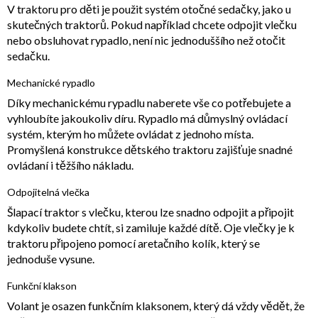
V traktoru pro děti je použit systém otočné sedačky, jako u
skutečných traktorů. Pokud například chcete odpojit vlečku
nebo obsluhovat rypadlo, není nic jednoduššího než otočit
sedačku.
Mechanické rypadlo
Díky mechanickému rypadlu naberete vše co potřebujete a
vyhloubíte jakoukoliv díru. Rypadlo má důmyslný ovládací
systém, kterým ho můžete ovládat z jednoho místa.
Promyšlená konstrukce dětského traktoru zajišťuje snadné
ovládaní i těžšího nákladu.
Odpojitelná vlečka
Šlapací traktor s vlečku, kterou lze snadno odpojit a připojit
kdykoliv budete chtít, si zamiluje každé dítě. Oje vlečky je k
traktoru připojeno pomocí aretačního kolík, který se
jednoduše vysune.
Funkční klakson
Volant je osazen funkčním klaksonem, který dá vždy vědět, že