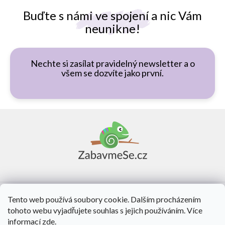
Buďte s námi ve spojení a nic Vám
neunikne!
Nechte si zasílat pravidelný newsletter a o
všem se dozvíte jako první.
Z
á
p
a
t
í
Vše o nákupu
Tento web používá soubory cookie. Dalším procházením
tohoto webu vyjadřujete souhlas s jejich používáním. Více
O nás
informací
zde
.