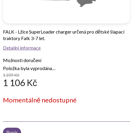
FALK - Lžíce SuperLoader charger určená pro dětské šlapací
traktory Falk 3-7 let.
Detailní informace
Možnosti doručení
Položka byla vyprodána…
1 239 Kč
1 106 Kč
Měrná
Momentálně nedostupné
cena:
Popis