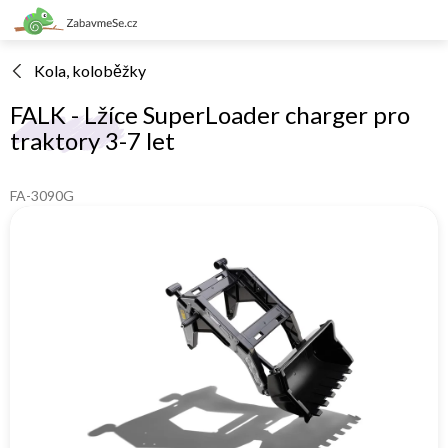
Přejít
na
obsah
Kola, koloběžky
FALK - Lžíce SuperLoader charger pro
traktory 3-7 let
FA-3090G