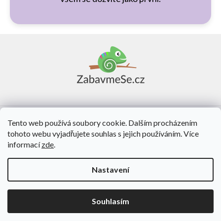
Z
á
p
a
t
í
Vše o nákupu
Tento web používá soubory cookie. Dalším procházením
tohoto webu vyjadřujete souhlas s jejich používáním. Více
O nás
informací
zde
.
Kontakt
Nastavení
Vytvořil Shoptet
Souhlasím
Copyright 2026
ZabavmeSe.cz
. Všechna práva vyhrazena.