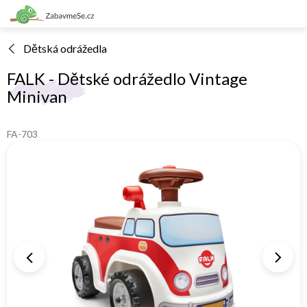
Přejít
na
obsah
Dětská odrážedla
FALK - Dětské odrážedlo Vintage
Minivan
FA-703