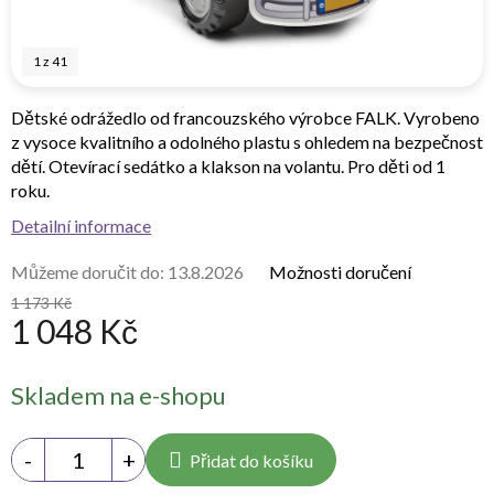
1
z
41
Dětské odrážedlo od francouzského výrobce FALK. Vyrobeno
z vysoce kvalitního a odolného plastu s ohledem na bezpečnost
dětí. Otevírací sedátko a klakson na volantu. Pro děti od 1
roku.
Detailní informace
Můžeme doručit do:
13.8.2026
Možnosti doručení
1 173 Kč
1 048 Kč
Měrná
Skladem na e-shopu
cena:
Přidat do košíku