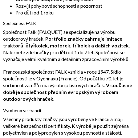
Rozvíjí pohybové schopnosti a pozornost
Pro děti od 1 roku
Společnost FALK
Společnost Falk (FALQUET) se specializuje na výrobu
outdoorový hraček.
Portfolio značky zahrnuje imitace
traktorů, čtyřkolek, motorek, tříkolek a dalších vozítek.
Naleznete zde hračky pro děti od 1 do 7 let. Společnost se
vyznačuje velmi kvalitním a detailním zpracováním výrobků.
Francouzská společnost FALK vznikla v roce 1947. Sídlo
společnosti je v Oyonnaxu (Francie). Od počátku 70. let je
sortiment zaměřen na výrobu plastových hraček.
V současné
době je společnost předním evropským výrobcem
outdoorových hraček.
Vyrobeno ve Francii
Všechny produkty značky jsou vyrobeny ve Francii a májí
veškeré bezpečností certifikáty. K výrobě je použit zejména
polyethylen a polypropylen s vysokou pevností a stálostí.