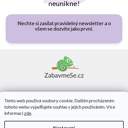
neunikne!
Nechte si zasílat pravidelný newsletter a o
všem se dozvíte jako první.
Z
á
p
a
t
í
Vše o nákupu
Tento web používá soubory cookie. Dalším procházením
tohoto webu vyjadřujete souhlas s jejich používáním. Více
O nás
informací
zde
.
Kontakt
Nastavení