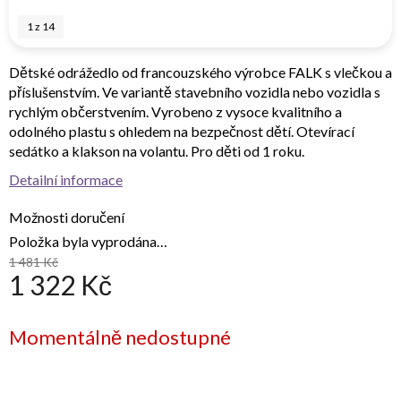
1
z
14
Dětské odrážedlo od francouzského výrobce FALK s vlečkou a
příslušenstvím. Ve variantě stavebního vozidla nebo vozidla s
rychlým občerstvením. Vyrobeno z vysoce kvalitního a
odolného plastu s ohledem na bezpečnost dětí. Otevírací
sedátko a klakson na volantu. Pro děti od 1 roku.
Detailní informace
Možnosti doručení
Položka byla vyprodána…
1 481 Kč
1 322 Kč
Měrná
Momentálně nedostupné
cena: