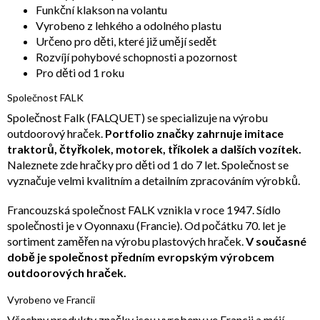
Funkční klakson na volantu
Vyrobeno z lehkého a odolného plastu
Určeno pro děti, které již umějí sedět
Rozvíjí pohybové schopnosti a pozornost
Pro děti od 1 roku
Společnost FALK
Společnost Falk (FALQUET) se specializuje na výrobu
outdoorový hraček.
Portfolio značky zahrnuje imitace
traktorů, čtyřkolek, motorek, tříkolek a dalších vozítek.
Naleznete zde hračky pro děti od 1 do 7 let. Společnost se
vyznačuje velmi kvalitním a detailním zpracováním výrobků.
Francouzská společnost FALK vznikla v roce 1947. Sídlo
společnosti je v Oyonnaxu (Francie). Od počátku 70. let je
sortiment zaměřen na výrobu plastových hraček.
V současné
době je společnost předním evropským výrobcem
outdoorových hraček.
Vyrobeno ve Francii
Všechny produkty značky jsou vyrobeny ve Francii a májí