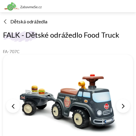
Přejít
na
obsah
Dětská odrážedla
FALK - Dětské odrážedlo Food Truck
FA-707C