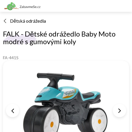
Přejít
na
obsah
Dětská odrážedla
FALK - Dětské odrážedlo Baby Moto
modré s gumovými koly
FA-441S