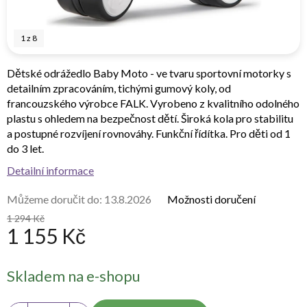
1
z
8
Dětské odrážedlo Baby Moto - ve tvaru sportovní motorky s
detailním zpracováním, tichými gumový koly, od
francouzského výrobce FALK. Vyrobeno z kvalitního odolného
plastu s ohledem na bezpečnost dětí. Široká kola pro stabilitu
a postupné rozvíjení rovnováhy. Funkční řídítka. Pro děti od 1
do 3 let.
Detailní informace
Můžeme doručit do:
13.8.2026
Možnosti doručení
1 294 Kč
1 155 Kč
Měrná
Skladem na e-shopu
cena: