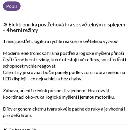
Popis
⚙️
Elektronická postřehová hra se světelným displejem
– 4 herní režimy
Trénuj postřeh, logiku a rychlé reakce se světelnou výzvou!
Moderní
elektronická hra na postřeh a logické myšlení
přináší
čtyři různé herní režimy, které otestují tvé reflexy, soustředění i
schopnost rychle reagovat.
Cílem hry je
srovnat boční panely podle vzoru zobrazeného na
LED displeji
– co nejrychleji a bez chyby.
Zábava, učení i trénink přesnosti v jednom! Hra rozvíjí
koordinaci oko–ruka, logické myšlení i jemnou motoriku
.
Díky ergonomickému tvaru skvěle padne do ruky a je vhodná i
pro delší hraní.
🧠 Co hra rozvíjí: