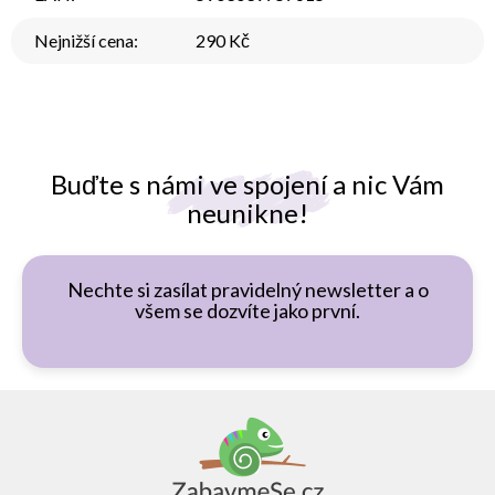
Nejnižší cena
:
290 Kč
Buďte s námi ve spojení a nic Vám
neunikne!
Nechte si zasílat pravidelný newsletter a o
všem se dozvíte jako první.
Z
á
p
a