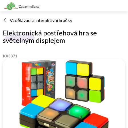
Přejít
na
obsah
Vzdělávací a interaktivní hračky
Elektronická postřehová hra se
světelným displejem
KX3371