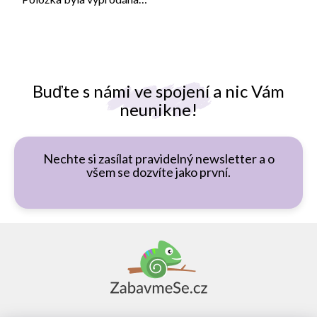
Buďte s námi ve spojení a nic Vám
neunikne!
Nechte si zasílat pravidelný newsletter a o
všem se dozvíte jako první.
Z
á
p
a
t
í