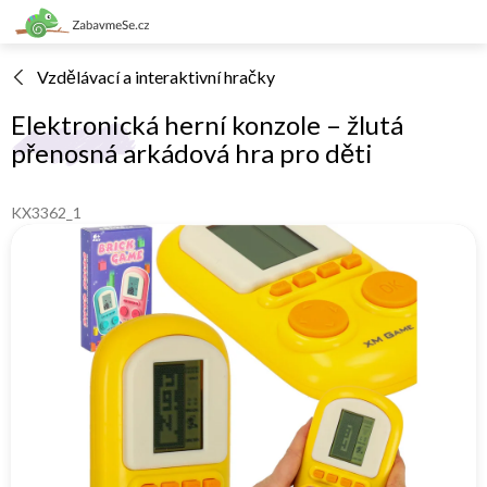
Přejít
na
obsah
Vzdělávací a interaktivní hračky
Elektronická herní konzole – žlutá
přenosná arkádová hra pro děti
KX3362_1