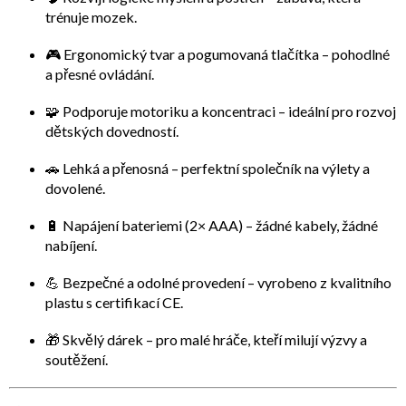
trénuje mozek.
🎮
Ergonomický tvar a pogumovaná tlačítka
– pohodlné
a přesné ovládání.
🧩
Podporuje motoriku a koncentraci
– ideální pro rozvoj
dětských dovedností.
🚗
Lehká a přenosná
– perfektní společník na výlety a
dovolené.
🔋
Napájení bateriemi (2× AAA)
– žádné kabely, žádné
nabíjení.
💪
Bezpečné a odolné provedení
– vyrobeno z kvalitního
plastu s certifikací CE.
🎁
Skvělý dárek
– pro malé hráče, kteří milují výzvy a
soutěžení.