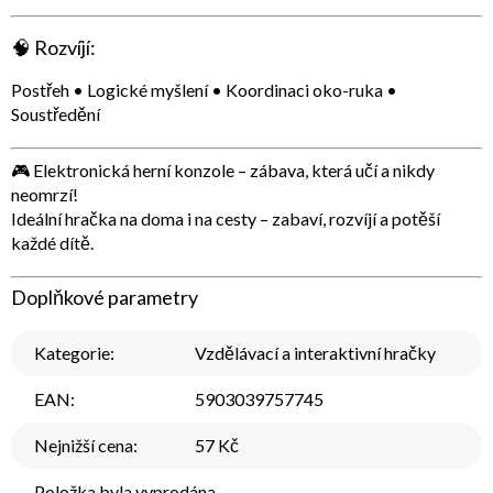
🧠
Rozvíjí:
Postřeh • Logické myšlení • Koordinaci oko-ruka •
Soustředění
🎮
Elektronická herní konzole – zábava, která učí a nikdy
neomrzí!
Ideální hračka na doma i na cesty – zabaví, rozvíjí a potěší
každé dítě.
Doplňkové parametry
Kategorie
:
Vzdělávací a interaktivní hračky
EAN
:
5903039757745
Nejnižší cena
:
57 Kč
Položka byla vyprodána…