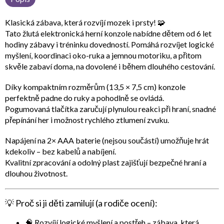
Klasická zábava, která rozvíjí mozek i prsty! 🧩
Tato
žlutá elektronická herní konzole
nabídne dětem od 6 let
hodiny zábavy i tréninku dovedností. Pomáhá rozvíjet
logické
myšlení, koordinaci oko-ruka a jemnou motoriku
, a přitom
skvěle zabaví doma, na dovolené i během dlouhého cestování.
Díky
kompaktním rozměrům (13,5 × 7,5 cm)
konzole
perfektně padne do ruky a pohodlně se ovládá.
Pogumovaná tlačítka
zaručují plynulou reakci při hraní, snadné
přepínání her i možnost rychlého ztlumení zvuku.
Napájení na
2× AAA baterie (nejsou součástí)
umožňuje hrát
kdekoliv – bez kabelů a nabíjení.
Kvalitní zpracování a odolný plast zajišťují bezpečné hraní a
dlouhou životnost.
💡
Proč si ji děti zamilují (a rodiče ocení):
🧠
Rozvíjí logické myšlení a postřeh
– zábava, která