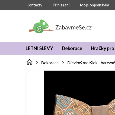
Přejít
Kontakty
Přihlášení
Moje objednávka
na
obsah
LETNÍ SLEVY
Dekorace
Hračky pro 
Dekorace
Dřevěný motýlek - barevné