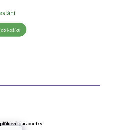
eslání
 do košíku
plňkové parametry