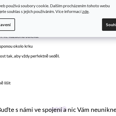
web používá soubory cookie. Dalším procházením tohoto webu
stále oblíbenějším módním doplňkem na mnoha svatbách,
jete souhlas s jejich používáním. Více informací
zde
.
avení
Souh
riginální a zaručeně nikdy nesplynete s davem.
ěk ke každému obleku.
 sponou okolo krku
ost tak, aby vždy perfektně seděl.
 lišit
uďte s námi ve spojení a nic Vám neunikn