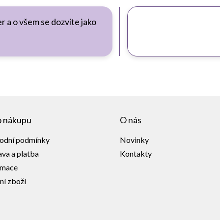
r a o všem se dozvíte jako
o nákupu
O nás
odní podmínky
Novinky
va a platba
Kontakty
amace
ní zboží