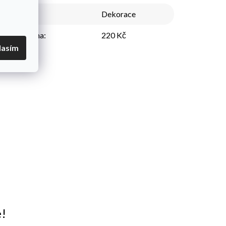
Kategorie
:
Dekorace
Nejnižší cena
:
220 Kč
lasím
e!