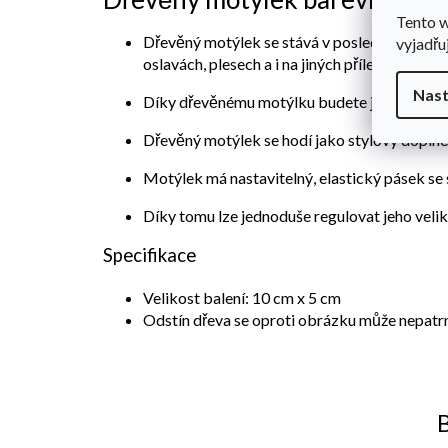
Tento 
Dřevěný motýlek se stává v poslední době 
vyjadřu
oslavách, plesech a i na jiných příležitostech.
Nast
Díky dřevěnému motýlku budete jedineční a o
Dřevěný motýlek se hodí jako stylový dopln
Motýlek má nastavitelný, elastický pásek se
Díky tomu lze jednoduše regulovat jeho velik
Specifikace
Velikost balení: 10 cm x 5 cm
Odstín dřeva se oproti obrázku může nepatrně
B