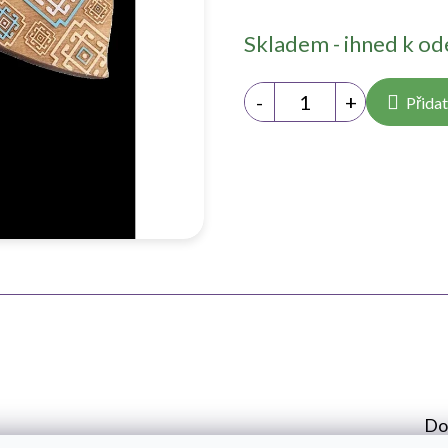
Měrná
Skladem - ihned k od
cena:
Přidat
Do
erce