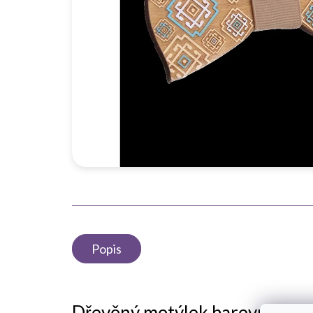
Popis
Dřevěný motýlek barevné čtv