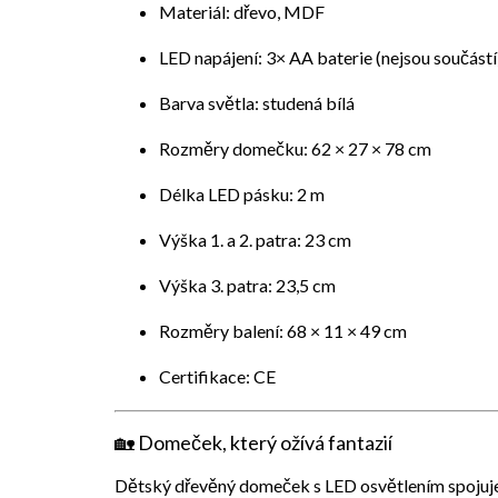
Materiál: dřevo, MDF
LED napájení: 3× AA baterie (nejsou součástí
Barva světla: studená bílá
Rozměry domečku: 62 × 27 × 78 cm
Délka LED pásku: 2 m
Výška 1. a 2. patra: 23 cm
Výška 3. patra: 23,5 cm
Rozměry balení: 68 × 11 × 49 cm
Certifikace: CE
🏡
Domeček, který ožívá fantazií
Dětský
dřevěný domeček s LED osvětlením
spojuj