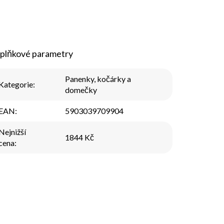
plňkové parametry
Panenky, kočárky a
Kategorie
:
domečky
EAN
:
5903039709904
Nejnižší
1844 Kč
cena
: