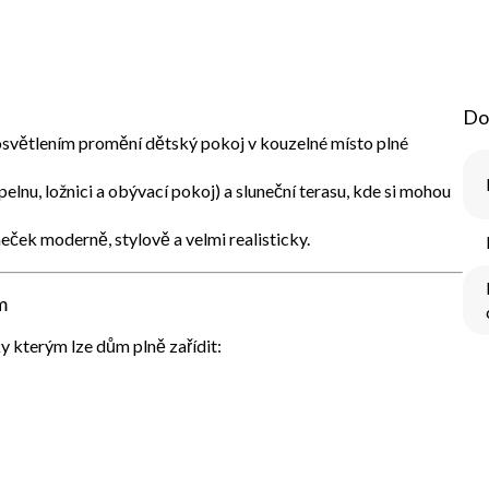
Do
osvětlením
promění dětský pokoj v kouzelné místo plné
elnu, ložnici a obývací pokoj) a
sluneční terasu
, kde si mohou
ček moderně, stylově a velmi realisticky.
m
ky kterým lze dům plně zařídit: