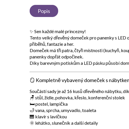
Popis
✨
Sen každé malé princezny!
Tento
velký dřevěný domeček pro panenky s LED 
příběhů, fantazie a her.
Domeček má
tři patra
,
čtyři místnosti
(kuchyň, koup
panenky dopřát odpočinek.
Díky
barevným potiskům a LED pásku
působí dome
🪞
Kompletně vybavený domeček s nábytke
Součástí sady je až
16 kusů dřevěného nábytku
, dí
🪑 stůl, židle, pohovka, křeslo, konferenční stolek
🛏️ postel, lampička
🛁 vana, sprcha, umyvadlo, toaleta
🎹 klavír s lavičkou
🌞 lehátko, slunečník a další detaily