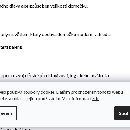
ného dřeva a přizpůsoben velikosti domečku.
bílým světlem
, který dodává domečku moderní vzhled a
ástí balení).
oj pro rozvoj dětské
představivosti, logického myšlení a
ejí sociální dovednosti a procvičují jemnou motoriku.
web používá soubory cookie. Dalším procházením tohoto webu
jete souhlas s jejich používáním. Více informací
zde
.
avení
Souh
y části jsou
hladce broušené
a natřené
netoxickými barvami
.
i pro delší hru.