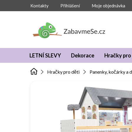
Přejít
Kontakty
Přihlášení
Moje objednávka
na
obsah
LETNÍ SLEVY
Dekorace
Hračky pro 
Hračky pro děti
Panenky, kočárky a