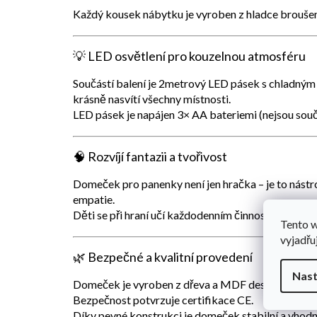
Každý kousek nábytku je vyroben z hladce brouše
💡
LED osvětlení pro kouzelnou atmosféru
Součástí balení je
2metrový LED pásek
s
chladným 
krásně nasvítí všechny místnosti.
LED pásek je napájen
3× AA bateriemi
(nejsou souč
🧠
Rozvíjí fantazii a tvořivost
Domeček pro panenky není jen hračka – je to nástr
empatie
.
Děti se při hraní učí každodenním činnostem, rozvíj
Tento 
vyjadřu
🌿
Bezpečné a kvalitní provedení
Nast
Domeček je vyroben z
dřeva a MDF desky
, všechn
Bezpečnost potvrzuje
certifikace CE
.
Díky pevné konstrukci je domeček stabilní a vhodný 