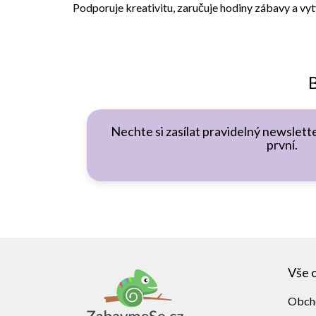
Podporuje kreativitu, zaručuje hodiny zábavy a vyt
B
Nechte si zasílat pravidelný newslette
první.
Z
á
Vše 
p
a
Obch
t