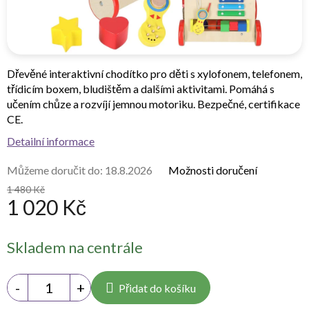
Dřevěné interaktivní chodítko pro děti s xylofonem, telefonem,
třídicím boxem, bludištěm a dalšími aktivitami. Pomáhá s
učením chůze a rozvíjí jemnou motoriku. Bezpečné, certifikace
CE.
Detailní informace
Můžeme doručit do:
18.8.2026
Možnosti doručení
1 480 Kč
1 020 Kč
Měrná
Skladem na centrále
cena:
Přidat do košíku