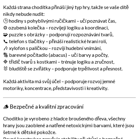
Každá strana chodítka přináší jiný typ hry, takže se vaše dítě
nikdy nebude nudit:
🕒
hodiny s pohyblivými ručičkami
– učí poznávat čas,
⚙️
ozubená kolečka
– rozvíjejí logiku a koordinaci,
🧩
puzzle s obrázky
– podporují rozpoznávání tvarů,
📞
telefon s tlačítky
– přináší realistické hraní rolí,
🎶
xylofon s paličkou
– rozvíjí hudební vnímání,
🔢
barevné počítadlo (abacus)
– učí barvy a počty,
🔷
třídič tvarů s kostkami
– trénuje logiku a zručnost,
🐰
bludiště se zvířátky
– podporuje trpělivost a přesnost.
Každá aktivita má svůj účel – podporuje
rozvoj jemné
motoriky, koncentrace, představivosti i kreativity
.
🪵
Bezpečné a kvalitní zpracování
Chodítko je vyrobeno z
hladce broušeného dřeva
, všechny
hrany jsou
zaoblené
a natřené
netoxickými barvami
, které jsou
šetrné k dětské pokožce.
Pevná konstrukce zaručuje stabilitu při chůzi a bezpečné