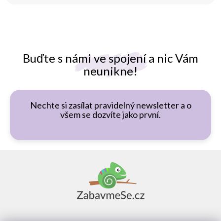
Buďte s námi ve spojení a nic Vám
neunikne!
Nechte si zasílat pravidelný newsletter a o
všem se dozvíte jako první.
Z
á
p
a
t
í