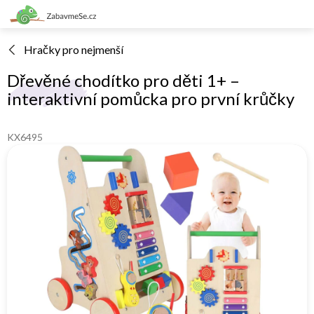
Přejít
na
obsah
Hračky pro nejmenší
Dřevěné chodítko pro děti 1+ –
interaktivní pomůcka pro první krůčky
KX6495