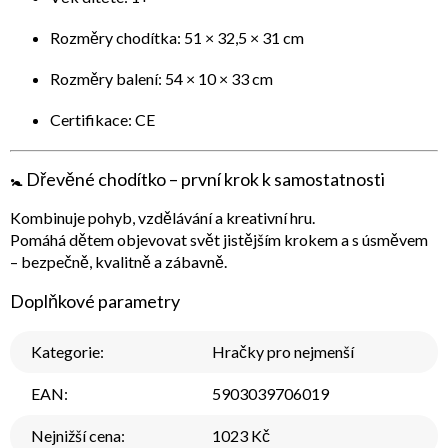
Rozměry chodítka: 51 × 32,5 × 31 cm
Rozměry balení: 54 × 10 × 33 cm
Certifikace: CE
🚼
Dřevěné chodítko – první krok k samostatnosti
Kombinuje pohyb, vzdělávání a kreativní hru.
Pomáhá dětem objevovat svět jistějším krokem a s úsměvem
– bezpečně, kvalitně a zábavně.
Doplňkové parametry
Kategorie
:
Hračky pro nejmenší
EAN
:
5903039706019
Nejnižší cena
:
1023 Kč