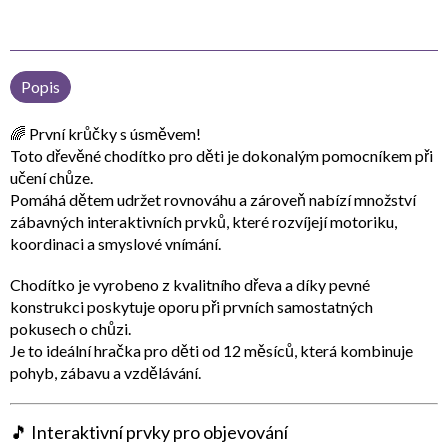
Popis
🌈
První krůčky s úsměvem!
Toto
dřevěné chodítko pro děti
je dokonalým pomocníkem při
učení chůze.
Pomáhá dětem udržet rovnováhu a zároveň nabízí množství
zábavných interaktivních prvků
, které rozvíjejí motoriku,
koordinaci a smyslové vnímání.
Chodítko je vyrobeno z
kvalitního dřeva
a díky
pevné
konstrukci
poskytuje oporu při prvních samostatných
pokusech o chůzi.
Je to ideální hračka pro děti od
12 měsíců
, která kombinuje
pohyb, zábavu a vzdělávání
.
🎵
Interaktivní prvky pro objevování