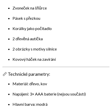
Zvoneček na šňůrce
Pásek s přezkou
Korálky jako počítadlo
2 dřevěná autíčka
2 obrázky s motivy silnice
Kovový háček na zavírání
📏
Technické parametry:
Materiál: dřevo, kov
Napájení: 3× AAA baterie (nejsou součástí)
Hlavní barva: modrá