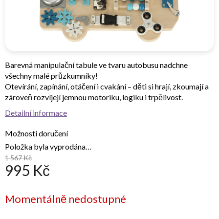
Barevná manipulační tabule ve tvaru autobusu nadchne
všechny malé průzkumníky!
Otevírání, zapínání, otáčení i cvakání – děti si hrají, zkoumají a
zároveň rozvíjejí jemnou motoriku, logiku i trpělivost.
Detailní informace
Možnosti doručení
Položka byla vyprodána…
1 567 Kč
995 Kč
Měrná
Momentálně nedostupné
cena: