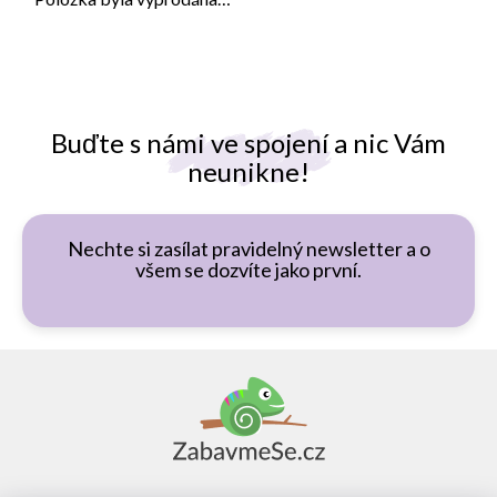
Buďte s námi ve spojení a nic Vám
neunikne!
Nechte si zasílat pravidelný newsletter a o
všem se dozvíte jako první.
Z
á
p
a
t
í