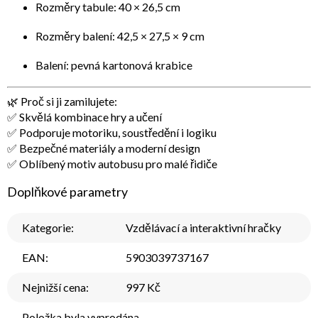
Rozměry tabule: 40 × 26,5 cm
Rozměry balení: 42,5 × 27,5 × 9 cm
Balení: pevná kartonová krabice
🌿
Proč si ji zamilujete:
✅ Skvělá kombinace hry a učení
✅ Podporuje motoriku, soustředění i logiku
✅ Bezpečné materiály a moderní design
✅ Oblíbený motiv autobusu pro malé řidiče
Doplňkové parametry
Kategorie
:
Vzdělávací a interaktivní hračky
EAN
:
5903039737167
Nejnižší cena
:
997 Kč
Položka byla vyprodána…