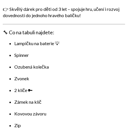
👉 Skvělý dárek pro děti od 3 let – spojuje hru, učení i rozvoj
dovedností do jednoho hravého balíčku!
🔧
Co na tabuli najdete:
Lampičku na baterie 💡
Spinner
Ozubená kolečka
Zvonek
2 klíče 🔑
Zámek na klíč
Kovovou závoru
Zip