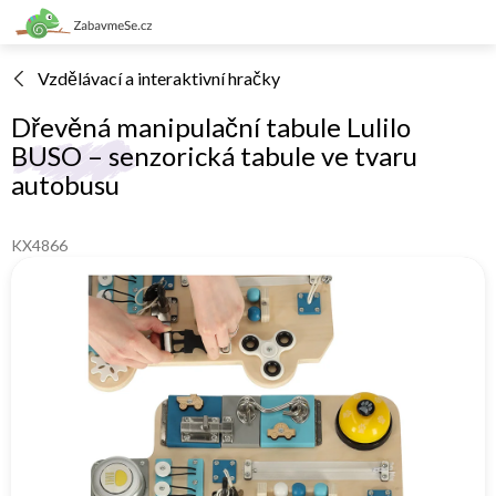
Přejít
na
obsah
Vzdělávací a interaktivní hračky
Dřevěná manipulační tabule Lulilo
BUSO – senzorická tabule ve tvaru
autobusu
KX4866