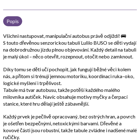
Popis
Všichni nastupovat, manipulační autobus právě odjíždí! 🚌
S touto
dřevěnou senzorickou tabulí Lulilo BUSO
se děti vydají
na dobrodružnou jízdu plnou objevování. Každý detail na tabuli
je malý úkol – něco otevřít, rozepnout, otočit nebo zamknout.
Díky tomu se děti učí
pochopit, jak fungují běžné věci kolem
nás
, a přitom si trénují
jemnou motoriku, koordinaci ruka–oko,
logické myšlení i trpělivost
.
Tabule má tvar
autobusu
, takže potěší každého malého
milovníka autíček. Navíc obsahuje motivy
myčky a čerpací
stanice
, které hru dělají ještě zábavnější.
Každý prvek je pečlivě opracovaný,
bez ostrých hran
, a povrch
je ošetřen
bezpečnými, netoxickými barvami
. Dřevěné a
kovové části jsou robustní, takže tabule zvládne i nadšené malé
ručičky.