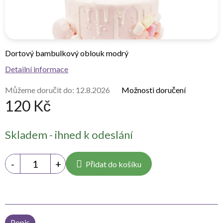
Dortový bambulkový oblouk modrý
Detailní informace
Můžeme doručit do:
12.8.2026
Možnosti doručení
120 Kč
Měrná
Skladem - ihned k odeslání
cena:
Přidat do košíku
Popis