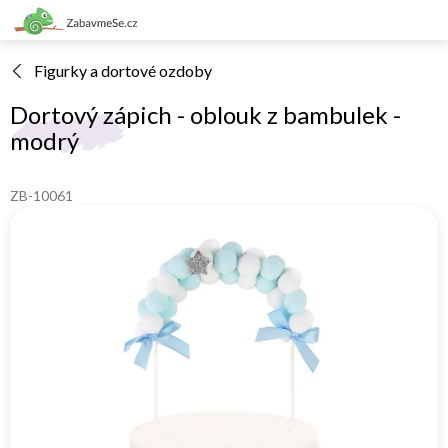
Přejít
na
obsah
Figurky a dortové ozdoby
Dortový zápich - oblouk z bambulek -
modrý
ZB-10061