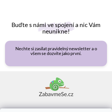
Buďte s námi ve spojení a nic Vám
neunikne!
Nechte si zasílat pravidelný newsletter a o
všem se dozvíte jako první.
Z
á
p
a
t
í