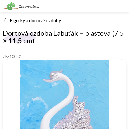
Přejít
na
obsah
Figurky a dortové ozdoby
Dortová ozdoba Labuťák – plastová (7,5
× 11,5 cm)
ZB-10082