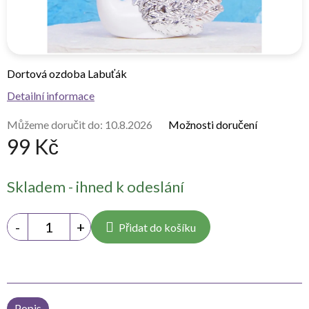
Dortová ozdoba Labuťák
Detailní informace
Můžeme doručit do:
10.8.2026
Možnosti doručení
99 Kč
Měrná
Skladem - ihned k odeslání
cena:
Přidat do košíku
Popis