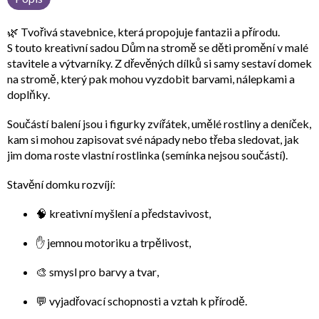
🌿
Tvořivá stavebnice, která propojuje fantazii a přírodu.
S touto
kreativní sadou Dům na stromě
se děti promění v malé
stavitele a výtvarníky. Z dřevěných dílků si samy sestaví domek
na stromě, který pak mohou
vyzdobit barvami, nálepkami a
doplňky
.
Součástí balení jsou i
figurky zvířátek
,
umělé rostliny
a
deníček
,
kam si mohou zapisovat své nápady nebo třeba sledovat, jak
jim doma roste vlastní rostlinka (semínka nejsou součástí).
Stavění domku rozvíjí:
🧠
kreativní myšlení
a představivost,
✋
jemnou motoriku a trpělivost
,
🎨
smysl pro barvy a tvar
,
💬
vyjadřovací schopnosti a vztah k přírodě
.