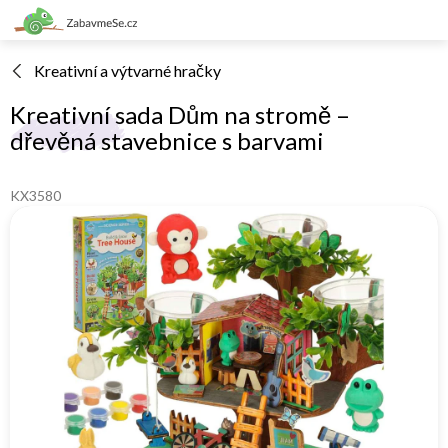
Přejít
na
obsah
Kreativní a výtvarné hračky
Kreativní sada Dům na stromě –
dřevěná stavebnice s barvami
KX3580