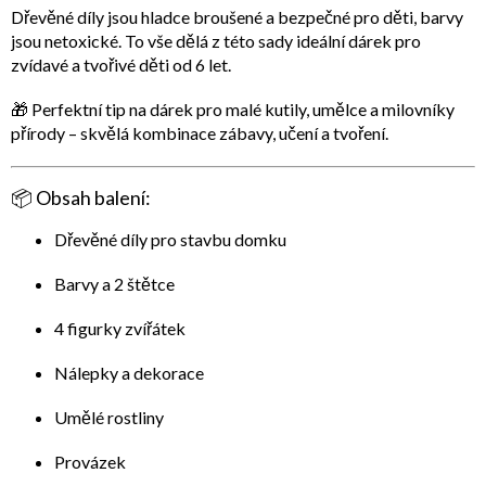
Dřevěné díly jsou
hladce broušené a bezpečné pro děti
, barvy
jsou netoxické. To vše dělá z této sady ideální dárek pro
zvídavé a tvořivé děti od 6 let.
🎁
Perfektní tip na dárek
pro malé kutily, umělce a milovníky
přírody – skvělá kombinace zábavy, učení a tvoření.
📦
Obsah balení:
Dřevěné díly pro stavbu domku
Barvy a 2 štětce
4 figurky zvířátek
Nálepky a dekorace
Umělé rostliny
Provázek