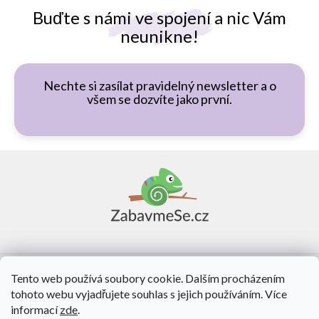
Buďte s námi ve spojení a nic Vám
neunikne!
Nechte si zasílat pravidelný newsletter a o
všem se dozvíte jako první.
Z
á
p
a
t
í
Vše o nákupu
Tento web používá soubory cookie. Dalším procházením
tohoto webu vyjadřujete souhlas s jejich používáním. Více
O nás
informací
zde
.