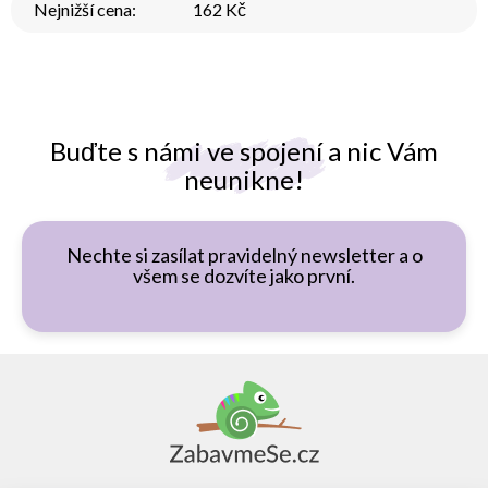
Nejnižší cena
:
162 Kč
Buďte s námi ve spojení a nic Vám
neunikne!
Nechte si zasílat pravidelný newsletter a o
všem se dozvíte jako první.
Z
á
p
a
t
í