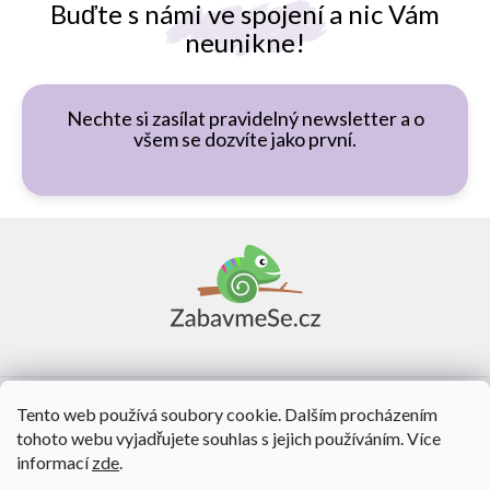
Buďte s námi ve spojení a nic Vám
neunikne!
Nechte si zasílat pravidelný newsletter a o
všem se dozvíte jako první.
Z
á
p
a
t
í
Vše o nákupu
Tento web používá soubory cookie. Dalším procházením
tohoto webu vyjadřujete souhlas s jejich používáním. Více
O nás
informací
zde
.
Kontakt