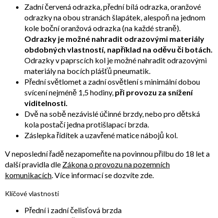
Zadní červená odrazka, přední bílá odrazka, oranžové
odrazky na obou stranách šlapátek, alespoň na jednom
kole boční oranžová odrazka (na každé straně).
Odrazky je možné nahradit odrazovými materiály
obdobných vlastností, například na oděvu či botách.
Odrazky v paprscích kol je možné nahradit odrazovými
materiály na bocích plášťů pneumatik.
Přední světlomet a zadní osvětlení s minimální dobou
svícení nejméně 1,5 hodiny,
při provozu za snížení
viditelnosti.
Dvě na sobě nezávislé účinné brzdy, nebo pro dětská
kola postačí jedna protišlapací brzda.
Záslepka řídítek a uzavřené matice nábojů kol.
V neposlední řadě nezapomeňte na povinnou přilbu do 18 let a
další pravidla dle
Zákona o provozu na pozemních
komunikacích
. Více informací se dozvíte zde.
Klíčové vlastnosti
Přední i zadní čelisťová brzda