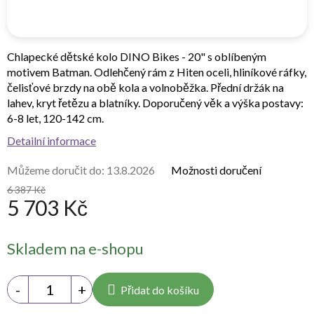
Chlapecké dětské kolo DINO Bikes - 20" s oblíbeným
motivem Batman. Odlehčený rám z Hiten oceli, hliníkové ráfky,
čelisťové brzdy na obě kola a volnoběžka. Přední držák na
lahev, kryt řetězu a blatníky. Doporučený věk a výška postavy:
6-8 let, 120-142 cm.
Detailní informace
Můžeme doručit do:
13.8.2026
Možnosti doručení
6 387 Kč
5 703 Kč
Měrná
Skladem na e-shopu
cena:
Přidat do košíku