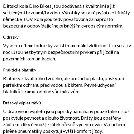
Dětská kola Dino Bikes jsou dodávaná s kvalitními a již
seřízenými brzdami/brzdou. Výrobky se také pyšní certifikáty
německé TÜV, kola jsou tedy považována za naprosto
bezpečná a odpovídající nejpřísnějším evropským normám.
Odrazky
Vysoce reflexní odrazky zajistí maximální viditelnost za šera i v
noci. Jsou nezbytným bezpečnostním prvkem při jízdě na
pozemních komunikacích.
Praktické blatníky
Blatníky z kvalitního tvrdého, ale pružného plastu, poskytují
perfektní ochranu před vodou a blátem. Pevné uchycení
blatníků k rámu, odolné vůči nárazům.
Drátový výplet ráfků
U drátového výpletu jsou paprsky namáhány pouze tahem, což
poskytuje pevnost a dlouho životnost. Dráty jsou opatřeny
závitem, díky čemuž je ráfek přesně vycentrován. Vzduchem
plněné pneumatiky poskytují vyšší komfort jízdy.