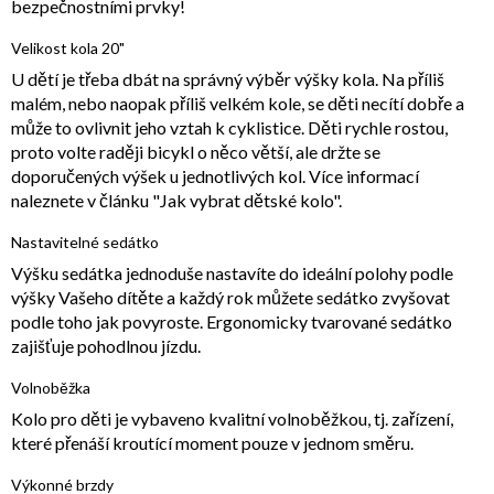
bezpečnostními prvky!
Velikost kola 20"
U dětí je třeba dbát na správný výběr výšky kola. Na příliš
malém, nebo naopak příliš velkém kole, se děti necítí dobře a
může to ovlivnit jeho vztah k cyklistice. Děti rychle rostou,
proto volte raději bicykl o něco větší, ale držte se
doporučených výšek u jednotlivých kol. Více informací
naleznete v článku "Jak vybrat dětské kolo".
Nastavitelné sedátko
Výšku sedátka jednoduše nastavíte do ideální polohy podle
výšky Vašeho dítěte a každý rok můžete sedátko zvyšovat
podle toho jak povyroste. Ergonomicky tvarované sedátko
zajišťuje pohodlnou jízdu.
Volnoběžka
Kolo pro děti je vybaveno kvalitní volnoběžkou, tj. zařízení,
které přenáší kroutící moment pouze v jednom směru.
Výkonné brzdy