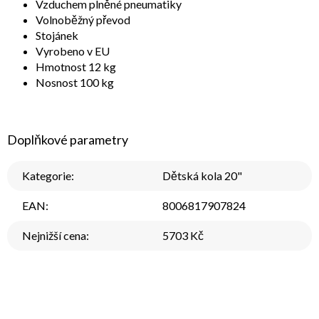
Vzduchem plněné pneumatiky
Volnoběžný převod
Stojánek
Vyrobeno v EU
Hmotnost 12 kg
Nosnost 100 kg
Doplňkové parametry
Kategorie
:
Dětská kola 20"
EAN
:
8006817907824
Nejnižší cena
:
5703 Kč