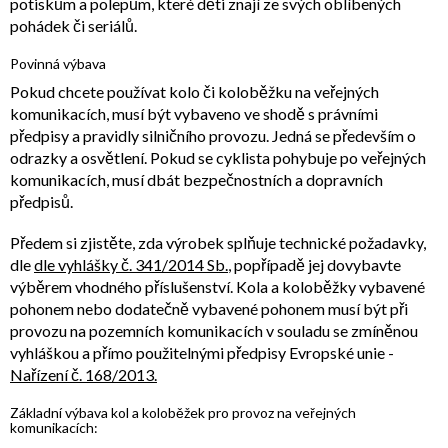
potiskům a polepům, které děti znají ze svých oblíbených
pohádek či seriálů.
Povinná výbava
Pokud chcete používat kolo či koloběžku na veřejných
komunikacích, musí být vybaveno ve shodě s právními
předpisy a pravidly silničního provozu. Jedná se především o
odrazky a osvětlení. Pokud se cyklista pohybuje po veřejných
komunikacích, musí dbát bezpečnostních a dopravních
předpisů.
Předem si zjistěte, zda výrobek splňuje technické požadavky,
dle
dle vyhlášky č. 341/2014 Sb.
, popřípadě jej dovybavte
výběrem vhodného příslušenství. Kola a koloběžky vybavené
pohonem nebo dodatečně vybavené pohonem musí být při
provozu na pozemních komunikacích v souladu se zmíněnou
vyhláškou a přímo použitelnými předpisy Evropské unie -
Nařízení č. 168/2013.
Základní výbava kol a koloběžek pro provoz na veřejných
komunikacích: