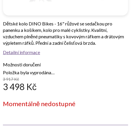
Dětské kolo DINO Bikes - 16" růžové se sedačkou pro
panenku a košíkem, kolo pro malé cyklistky. Kvalitní,
vzduchem plněné pneumatiky s kovovým ráfkem a drátovým
výpletem ráfků. Přední a zadní čelisťová brzda.
Detailní informace
Možnosti doručení
Položka byla vyprodána…
3 917 Kč
3 498 Kč
Měrná
Momentálně nedostupné
cena: