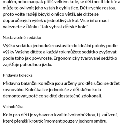
malém, nebo naopak příliš velkém kole, se děti necítí dobře a
může to ovlivnit jeho vztah k cyklistice. Děti rychle rostou,
proto volte raději bicykl o něco větší, ale držte se
doporučených výšek u jednotlivých kol. Více informací
naleznete v článku "Jak vybrat dětské kolo".
Nastavitelné sedátko
Výšku sedátka jednoduše nastavíte do ideální polohy podle
výšky Vašeho dítěte a každý rok můžete sedátko zvyšovat
podle toho jak povyroste. Ergonomicky tvarované sedátko
zajišťuje pohodlnou jízdu.
Přídavná kolečka
Přídavná balanční kolečka jsou určeny pro děti učící se držet
rovnováhu. Kolečka lze jednoduše z dětského kola
demontovat, poté co se dítě dostatečně zdokonalí.
Volnoběžka
Kolo pro děti je vybaveno kvalitní volnoběžkou, tj. zařízení,
které přenáší kroutící moment pouze v jednom směru.