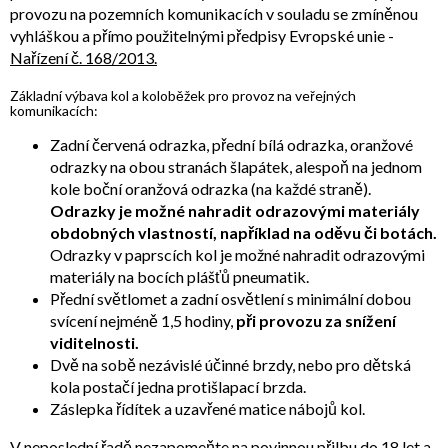
provozu na pozemních komunikacích v souladu se zmíněnou
vyhláškou a přímo použitelnými předpisy Evropské unie -
Nařízení č. 168/2013.
Základní výbava kol a koloběžek pro provoz na veřejných
komunikacích:
Zadní červená odrazka, přední bílá odrazka, oranžové
odrazky na obou stranách šlapátek, alespoň na jednom
kole boční oranžová odrazka (na každé straně).
Odrazky je možné nahradit odrazovými materiály
obdobných vlastností, například na oděvu či botách.
Odrazky v paprscích kol je možné nahradit odrazovými
materiály na bocích plášťů pneumatik.
Přední světlomet a zadní osvětlení s minimální dobou
svícení nejméně 1,5 hodiny,
při provozu za snížení
viditelnosti.
Dvě na sobě nezávislé účinné brzdy, nebo pro dětská
kola postačí jedna protišlapací brzda.
Záslepka řídítek a uzavřené matice nábojů kol.
V neposlední řadě nezapomeňte na povinnou přilbu do 18 let a