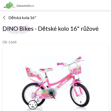
Přejít
na
obsah
Dětská kola 16"
DINO Bikes - Dětské kolo 16" růžové
DB-166R