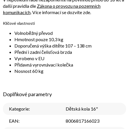
další pravidla dle
Zákona o provozu na pozemních
komunikacích
. Více informací se dozvíte zde.
Klíčové vlastnosti
Volnoběžný převod
Hmotnost pouze 10,3 kg
Doporučená výška dítěte 107 – 138 cm
Přední i zadní čelisťová brzda
Vyrobeno v EU
Přídavná vyrovnávací kolečka
Nosnost 60 kg
Doplňkové parametry
Kategorie
:
Dětská kola 16"
EAN
:
8006817166023