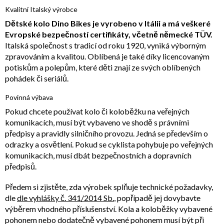
Kvalitní Italský výrobce
Dětské kolo Dino Bikes je vyrobeno v Itálii a má veškeré
Evropské bezpečností certifikáty, včetně německé TÜV.
Italská společnost s tradicí od roku 1920, vyniká výborným
zpravováním a kvalitou. Oblíbená je také díky licencovaným
potiskům a polepům, které děti znají ze svých oblíbených
pohádek či seriálů.
Povinná výbava
Pokud chcete používat kolo či koloběžku na veřejných
komunikacích, musí být vybaveno ve shodě s právními
předpisy a pravidly silničního provozu. Jedná se především o
odrazky a osvětlení. Pokud se cyklista pohybuje po veřejných
komunikacích, musí dbát bezpečnostních a dopravních
předpisů.
Předem si zjistěte, zda výrobek splňuje technické požadavky,
dle
dle vyhlášky č. 341/2014 Sb.
, popřípadě jej dovybavte
výběrem vhodného příslušenství. Kola a koloběžky vybavené
pohonem nebo dodatečně vybavené pohonem musí být při