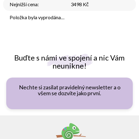
Nejnižší cena
:
3498 Kč
Položka byla vyprodána…
Buďte s námi ve spojení a nic Vám
neunikne!
Nechte si zasílat pravidelný newsletter a o
všem se dozvíte jako první.
Z
á
p