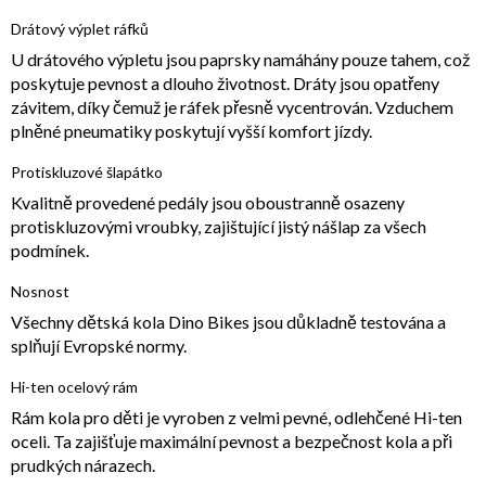
Drátový výplet ráfků
U drátového výpletu jsou paprsky namáhány pouze tahem, což
poskytuje pevnost a dlouho životnost. Dráty jsou opatřeny
závitem, díky čemuž je ráfek přesně vycentrován. Vzduchem
plněné pneumatiky poskytují vyšší komfort jízdy.
Protiskluzové šlapátko
Kvalitně provedené pedály jsou oboustranně osazeny
protiskluzovými vroubky, zajištující jistý nášlap za všech
podmínek.
Nosnost
Všechny dětská kola Dino Bikes jsou důkladně testována a
splňují Evropské normy.
Hi-ten ocelový rám
Rám kola pro děti je vyroben z velmi pevné, odlehčené Hi-ten
oceli. Ta zajišťuje maximální pevnost a bezpečnost kola a při
prudkých nárazech.