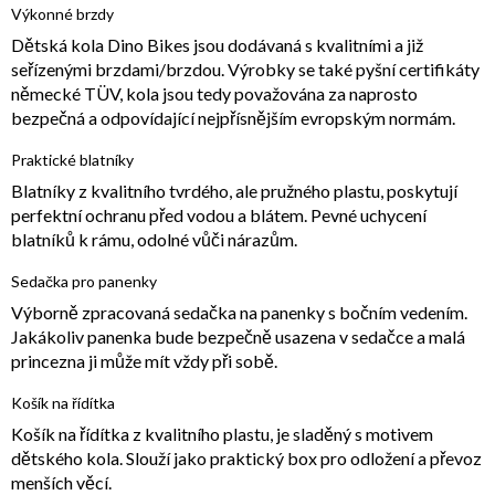
Výkonné brzdy
Dětská kola Dino Bikes jsou dodávaná s kvalitními a již
seřízenými brzdami/brzdou. Výrobky se také pyšní certifikáty
německé TÜV, kola jsou tedy považována za naprosto
bezpečná a odpovídající nejpřísnějším evropským normám.
Praktické blatníky
Blatníky z kvalitního tvrdého, ale pružného plastu, poskytují
perfektní ochranu před vodou a blátem. Pevné uchycení
blatníků k rámu, odolné vůči nárazům.
Sedačka pro panenky
Výborně zpracovaná sedačka na panenky s bočním vedením.
Jakákoliv panenka bude bezpečně usazena v sedačce a malá
princezna ji může mít vždy při sobě.
Košík na řídítka
Košík na řídítka z kvalitního plastu, je sladěný s motivem
dětského kola. Slouží jako praktický box pro odložení a převoz
menších věcí.