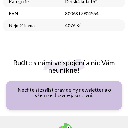
Kategorie
:
Dětská kola 16"
EAN
:
8006817904564
Nejnižší cena
:
4076 Kč
Buďte s námi ve spojení a nic Vám
neunikne!
Nechte si zasílat pravidelný newsletter a o
všem se dozvíte jako první.
Z
á