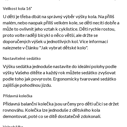
Velikost kola 16"
U dětí je třeba dbát na správný výběr výšky kola. Na příliš
malém, nebo naopak příliš velkém kole, se děti necítí dobře a
může to ovlivnit jeho vztah k cyklistice. Děti rychle rostou,
proto volte raději bicykl o něco větší, ale držte se
doporučených výšek u jednotlivých kol. Více informací
naleznete v článku "Jak vybrat dětské kolo".
Nastavitelné sedátko
Výšku sedátka jednoduše nastavíte do ideální polohy podle
výšky Vašeho dítěte a každý rok můžete sedátko zvyšovat
podle toho jak povyroste. Ergonomicky tvarované sedátko
zajišťuje pohodlnou jízdu.
Přídavná kolečka
Přídavná balanční kolečka jsou určeny pro děti učící se držet
rovnováhu. Kolečka lze jednoduše z dětského kola
demontovat, poté co se dítě dostatečně zdokonalí.
Volnoběžka