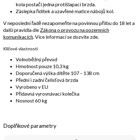
kola postačí jedna protišlapací brzda.
Záslepka řídítek a uzavřené matice nábojů kol.
V neposlední řadě nezapomeňte na povinnou přilbu do 18 let a
další pravidla dle
Zákona o provozu na pozemních
komunikacích
. Více informací se dozvíte zde.
Klíčové vlastnosti
Volnoběžný převod
Hmotnost pouze 10,3 kg
Doporučená výška dítěte 107 – 138 cm
Přední i zadní čelisťová brzda
Vyrobeno v EU
Přídavná vyrovnávací kolečka
Nosnost 60 kg
Doplňkové parametry