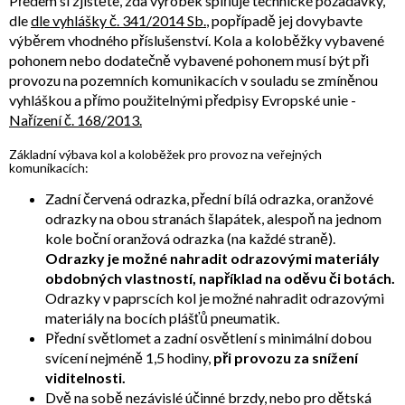
Předem si zjistěte, zda výrobek splňuje technické požadavky,
dle
dle vyhlášky č. 341/2014 Sb.
, popřípadě jej dovybavte
výběrem vhodného příslušenství. Kola a koloběžky vybavené
pohonem nebo dodatečně vybavené pohonem musí být při
provozu na pozemních komunikacích v souladu se zmíněnou
vyhláškou a přímo použitelnými předpisy Evropské unie -
Nařízení č. 168/2013.
Základní výbava kol a koloběžek pro provoz na veřejných
komunikacích:
Zadní červená odrazka, přední bílá odrazka, oranžové
odrazky na obou stranách šlapátek, alespoň na jednom
kole boční oranžová odrazka (na každé straně).
Odrazky je možné nahradit odrazovými materiály
obdobných vlastností, například na oděvu či botách.
Odrazky v paprscích kol je možné nahradit odrazovými
materiály na bocích plášťů pneumatik.
Přední světlomet a zadní osvětlení s minimální dobou
svícení nejméně 1,5 hodiny,
při provozu za snížení
viditelnosti.
Dvě na sobě nezávislé účinné brzdy, nebo pro dětská