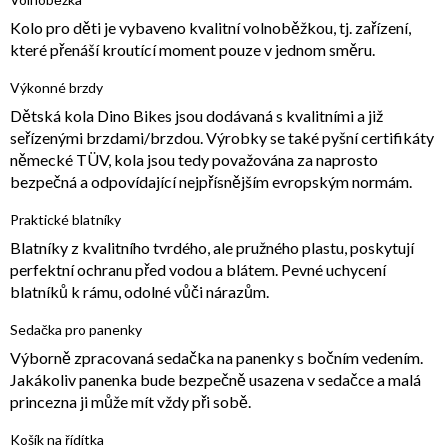
Kolo pro děti je vybaveno kvalitní volnoběžkou, tj. zařízení,
které přenáší kroutící moment pouze v jednom směru.
Výkonné brzdy
Dětská kola Dino Bikes jsou dodávaná s kvalitními a již
seřízenými brzdami/brzdou. Výrobky se také pyšní certifikáty
německé TÜV, kola jsou tedy považována za naprosto
bezpečná a odpovídající nejpřísnějším evropským normám.
Praktické blatníky
Blatníky z kvalitního tvrdého, ale pružného plastu, poskytují
perfektní ochranu před vodou a blátem. Pevné uchycení
blatníků k rámu, odolné vůči nárazům.
Sedačka pro panenky
Výborně zpracovaná sedačka na panenky s bočním vedením.
Jakákoliv panenka bude bezpečně usazena v sedačce a malá
princezna ji může mít vždy při sobě.
Košík na řídítka