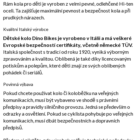
Rám kola pro děti je vyroben z velmi pevné, odlehčené Hi-ten
oceli. Ta zajišťuje maximální pevnost a bezpečnost kola a při
prudkých nárazech.
Kvalitní Italský výrobce
Dětské kolo Dino Bikes je vyrobeno v Itálii a má veškeré
Evropské bezpečností certifikáty, včetně německé TÜV.
Italská společnost s tradicí od roku 1920, vyniká výborným
zpravováním a kvalitou. Oblíbená je také díky licencovaným
potiskům a polepům, které děti znají ze svých oblíbených
pohádek či seriálů.
Povinná výbava
Pokud chcete používat kolo či koloběžku na veřejných
komunikacích, musí být vybaveno ve shodě s právními
předpisy a pravidly silničního provozu. Jedná se především o
odrazky a osvětlení. Pokud se cyklista pohybuje po veřejných
komunikacích, musí dbát bezpečnostních a dopravních
předpisů.