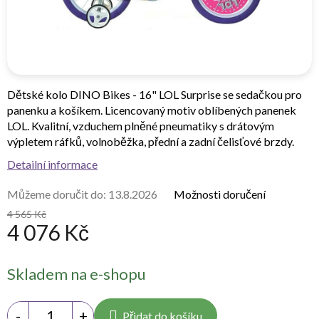
Dětské kolo DINO Bikes - 16" LOL Surprise se sedačkou pro
panenku a košíkem. Licencovaný motiv oblíbených panenek
LOL. Kvalitní, vzduchem plněné pneumatiky s drátovým
výpletem ráfků, volnoběžka, přední a zadní čelisťové brzdy.
Detailní informace
Můžeme doručit do:
13.8.2026
Možnosti doručení
4 565 Kč
4 076 Kč
Měrná
Skladem na e-shopu
cena:
Přidat do košíku