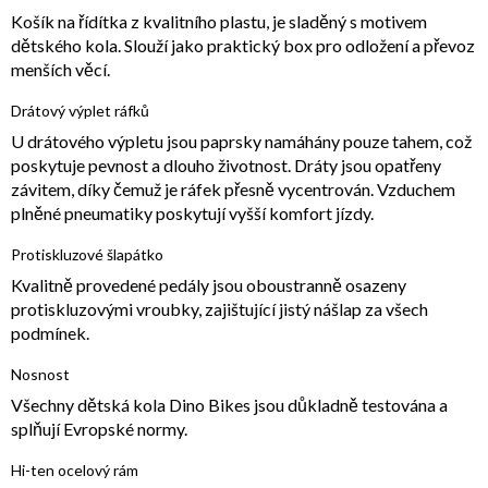
Košík na řídítka z kvalitního plastu, je sladěný s motivem
dětského kola. Slouží jako praktický box pro odložení a převoz
menších věcí.
Drátový výplet ráfků
U drátového výpletu jsou paprsky namáhány pouze tahem, což
poskytuje pevnost a dlouho životnost. Dráty jsou opatřeny
závitem, díky čemuž je ráfek přesně vycentrován. Vzduchem
plněné pneumatiky poskytují vyšší komfort jízdy.
Protiskluzové šlapátko
Kvalitně provedené pedály jsou oboustranně osazeny
protiskluzovými vroubky, zajištující jistý nášlap za všech
podmínek.
Nosnost
Všechny dětská kola Dino Bikes jsou důkladně testována a
splňují Evropské normy.
Hi-ten ocelový rám