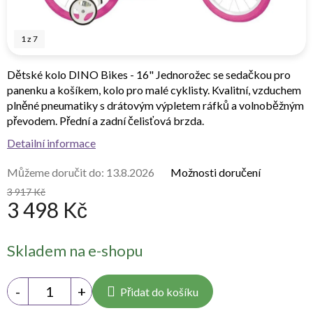
1
z
7
Dětské kolo DINO Bikes - 16" Jednorožec se sedačkou pro
panenku a košíkem, kolo pro malé cyklisty. Kvalitní, vzduchem
plněné pneumatiky s drátovým výpletem ráfků a volnoběžným
převodem. Přední a zadní čelisťová brzda.
Detailní informace
Můžeme doručit do:
13.8.2026
Možnosti doručení
3 917 Kč
3 498 Kč
Měrná
Skladem na e-shopu
cena:
Přidat do košíku