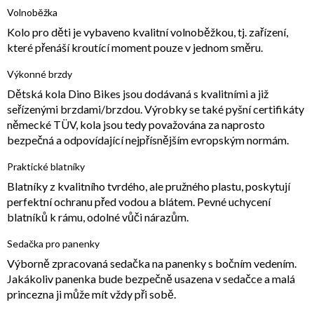
Volnoběžka
Kolo pro děti je vybaveno kvalitní volnoběžkou, tj. zařízení,
které přenáší kroutící moment pouze v jednom směru.
Výkonné brzdy
Dětská kola Dino Bikes jsou dodávaná s kvalitními a již
seřízenými brzdami/brzdou. Výrobky se také pyšní certifikáty
německé TÜV, kola jsou tedy považována za naprosto
bezpečná a odpovídající nejpřísnějším evropským normám.
Praktické blatníky
Blatníky z kvalitního tvrdého, ale pružného plastu, poskytují
perfektní ochranu před vodou a blátem. Pevné uchycení
blatníků k rámu, odolné vůči nárazům.
Sedačka pro panenky
Výborně zpracovaná sedačka na panenky s bočním vedením.
Jakákoliv panenka bude bezpečně usazena v sedačce a malá
princezna ji může mít vždy při sobě.