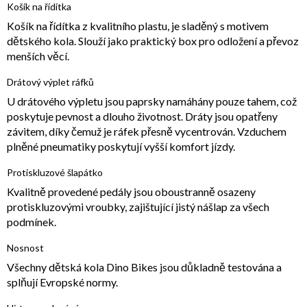
Košík na řídítka
Košík na řídítka z kvalitního plastu, je sladěný s motivem
dětského kola. Slouží jako praktický box pro odložení a převoz
menších věcí.
Drátový výplet ráfků
U drátového výpletu jsou paprsky namáhány pouze tahem, což
poskytuje pevnost a dlouho životnost. Dráty jsou opatřeny
závitem, díky čemuž je ráfek přesně vycentrován. Vzduchem
plněné pneumatiky poskytují vyšší komfort jízdy.
Protiskluzové šlapátko
Kvalitně provedené pedály jsou oboustranně osazeny
protiskluzovými vroubky, zajištující jistý nášlap za všech
podmínek.
Nosnost
Všechny dětská kola Dino Bikes jsou důkladně testována a
splňují Evropské normy.