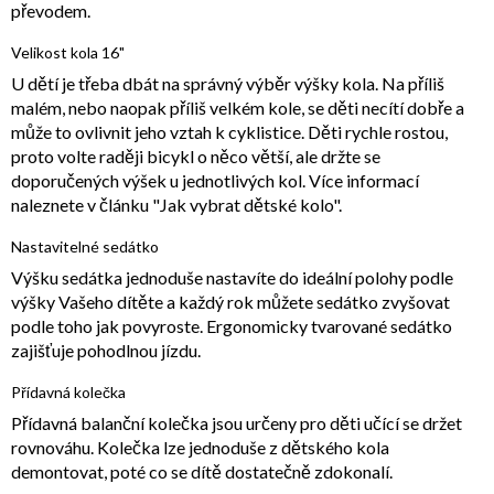
převodem.
Velikost kola 16"
U dětí je třeba dbát na správný výběr výšky kola. Na příliš
malém, nebo naopak příliš velkém kole, se děti necítí dobře a
může to ovlivnit jeho vztah k cyklistice. Děti rychle rostou,
proto volte raději bicykl o něco větší, ale držte se
doporučených výšek u jednotlivých kol. Více informací
naleznete v článku "Jak vybrat dětské kolo".
Nastavitelné sedátko
Výšku sedátka jednoduše nastavíte do ideální polohy podle
výšky Vašeho dítěte a každý rok můžete sedátko zvyšovat
podle toho jak povyroste. Ergonomicky tvarované sedátko
zajišťuje pohodlnou jízdu.
Přídavná kolečka
Přídavná balanční kolečka jsou určeny pro děti učící se držet
rovnováhu. Kolečka lze jednoduše z dětského kola
demontovat, poté co se dítě dostatečně zdokonalí.