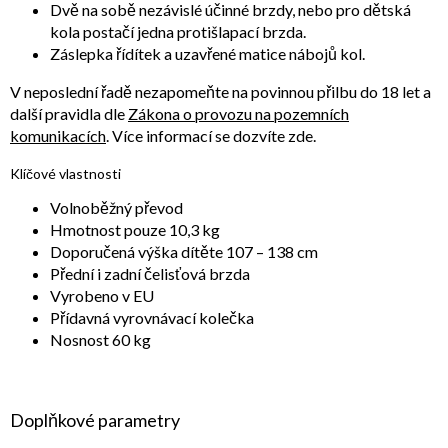
Dvě na sobě nezávislé účinné brzdy, nebo pro dětská
kola postačí jedna protišlapací brzda.
Záslepka řídítek a uzavřené matice nábojů kol.
V neposlední řadě nezapomeňte na povinnou přilbu do 18 let a
další pravidla dle
Zákona o provozu na pozemních
komunikacích
. Více informací se dozvíte zde.
Klíčové vlastnosti
Volnoběžný převod
Hmotnost pouze 10,3 kg
Doporučená výška dítěte 107 – 138 cm
Přední i zadní čelisťová brzda
Vyrobeno v EU
Přídavná vyrovnávací kolečka
Nosnost 60 kg
Doplňkové parametry