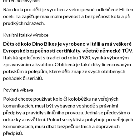
Hi-ten ocelový rám
Rám kola pro děti je vyroben z velmi pevné, odlehčené Hi-ten
oceli. Ta zajišťuje maximální pevnost a bezpečnost kola a při
prudkých nárazech.
Kvalitní Italský výrobce
Dětské kolo Dino Bikes je vyrobeno v Itálii a má veškeré
Evropské bezpečností certifikáty, včetně německé TÜV.
Italská společnost s tradicí od roku 1920, vyniká výborným
zpravováním a kvalitou. Oblíbená je také díky licencovaným
potiskům a polepům, které děti znají ze svých oblíbených
pohádek či seriálů.
Povinná výbava
Pokud chcete používat kolo či koloběžku na veřejných
komunikacích, musí být vybaveno ve shodě s právními
předpisy a pravidly silničního provozu. Jedná se především o
odrazky a osvětlení. Pokud se cyklista pohybuje po veřejných
komunikacích, musí dbát bezpečnostních a dopravních
předpisů.