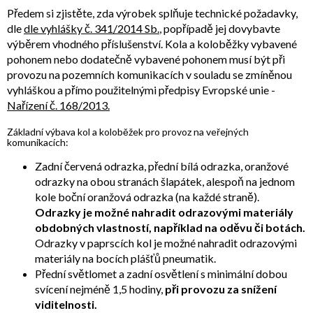
Předem si zjistěte, zda výrobek splňuje technické požadavky,
dle
dle vyhlášky č. 341/2014 Sb.
, popřípadě jej dovybavte
výběrem vhodného příslušenství. Kola a koloběžky vybavené
pohonem nebo dodatečně vybavené pohonem musí být při
provozu na pozemních komunikacích v souladu se zmíněnou
vyhláškou a přímo použitelnými předpisy Evropské unie -
Nařízení č. 168/2013.
Základní výbava kol a koloběžek pro provoz na veřejných
komunikacích:
Zadní červená odrazka, přední bílá odrazka, oranžové
odrazky na obou stranách šlapátek, alespoň na jednom
kole boční oranžová odrazka (na každé straně).
Odrazky je možné nahradit odrazovými materiály
obdobných vlastností, například na oděvu či botách.
Odrazky v paprscích kol je možné nahradit odrazovými
materiály na bocích plášťů pneumatik.
Přední světlomet a zadní osvětlení s minimální dobou
svícení nejméně 1,5 hodiny,
při provozu za snížení
viditelnosti.