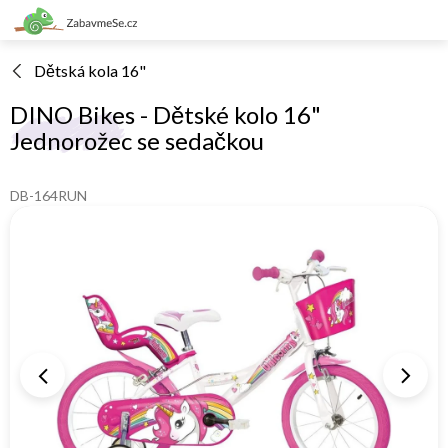
Přejít
na
obsah
Dětská kola 16"
DINO Bikes - Dětské kolo 16"
Jednorožec se sedačkou
DB-164RUN