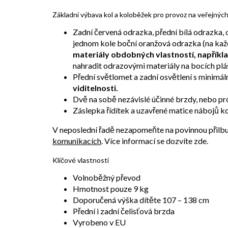
Základní výbava kol a koloběžek pro provoz na veřejnýc
Zadní červená odrazka, přední bílá odrazka,
jednom kole boční oranžová odrazka (na kaž
materiály obdobných vlastností, napříkla
nahradit odrazovými materiály na bocích plá
Přední světlomet a zadní osvětlení s minimál
viditelnosti.
Dvě na sobě nezávislé účinné brzdy, nebo pro
Záslepka řídítek a uzavřené matice nábojů ko
V neposlední řadě nezapomeňte na povinnou přilbu d
komunikacích
. Více informací se dozvíte zde.
Klíčové vlastnosti
Volnoběžný převod
Hmotnost pouze 9 kg
Doporučená výška dítěte 107 – 138 cm
Přední i zadní čelisťová brzda
Vyrobeno v EU