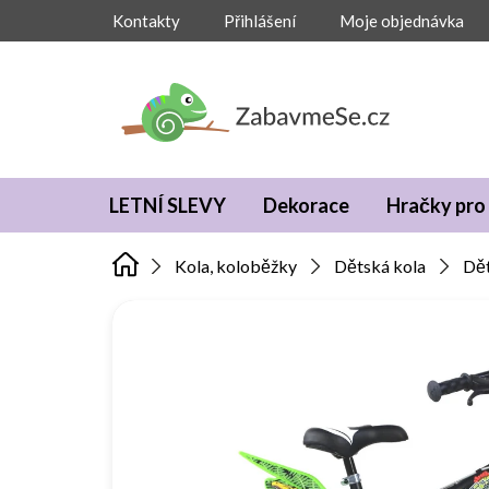
Přejít
Kontakty
Přihlášení
Moje objednávka
na
obsah
LETNÍ SLEVY
Dekorace
Hračky pro 
Kola, koloběžky
Dětská kola
Dět