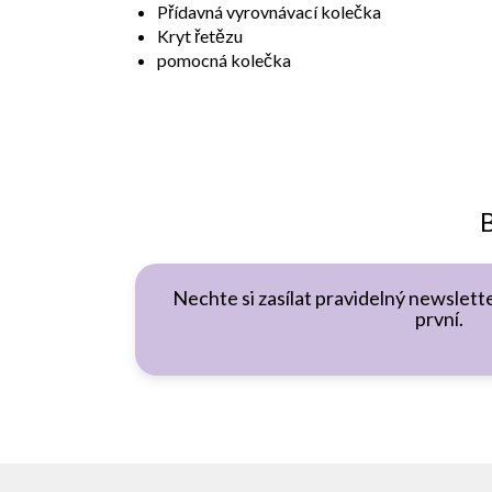
Přídavná vyrovnávací kolečka
Kryt řetězu
pomocná kolečka
B
Nechte si zasílat pravidelný newslette
první.
Z