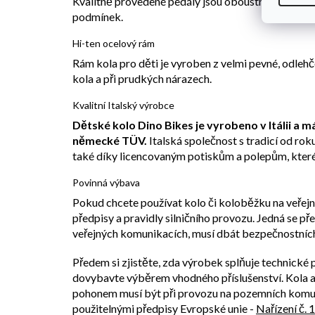
Kvalitně provedené pedály jsou oboustranně osazeny
podmínek.
Hi-ten ocelový rám
Rám kola pro děti je vyroben z velmi pevné, odlehč
kola a při prudkých nárazech.
Kvalitní Italský výrobce
Dětské kolo Dino Bikes je vyrobeno v Itálii a 
německé TÜV.
Italská společnost s tradicí od ro
také díky licencovaným potiskům a polepům, které 
Povinná výbava
Pokud chcete používat kolo či koloběžku na veřej
předpisy a pravidly silničního provozu. Jedná se p
veřejných komunikacích, musí dbát bezpečnostních
Předem si zjistěte, zda výrobek splňuje technické
dovybavte výběrem vhodného příslušenství. Kol
pohonem musí být při provozu na pozemních komun
použitelnými předpisy Evropské unie -
Nařízení č. 