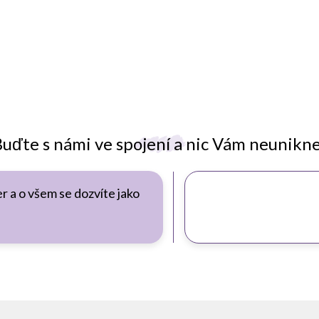
uďte s námi ve spojení a nic Vám neunikn
r a o všem se dozvíte jako