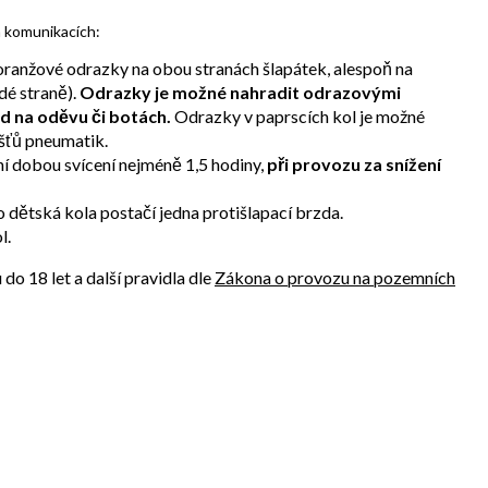
h komunikacích:
 oranžové odrazky na obou stranách šlapátek, alespoň na
dé straně).
Odrazky je možné nahradit odrazovými
d na oděvu či botách.
Odrazky v paprscích kol je možné
šťů pneumatik.
ní dobou svícení nejméně 1,5 hodiny,
při provozu za snížení
 dětská kola postačí jedna protišlapací brzda.
l.
o 18 let a další pravidla dle
Zákona o provozu na pozemních