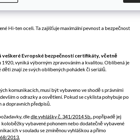
 protiskluzovými vroubky, zajištující jistý nášlap za všech
ené Hi-ten oceli. Ta zajišťuje maximální pevnost a bezpečnost
má veškeré Evropské bezpečností certifikáty, včetně
ku 1920, vyniká výborným zpravováním a kvalitou. Oblíbená je
děti znají ze svých oblíbených pohádek či seriálů.
ných komunikacích, musí být vybaveno ve shodě s právními
ředevším o odrazky a osvětlení. Pokud se cyklista pohybuje po
 a dopravních předpisů.
 požadavky, dle
dle vyhlášky č. 341/2014 Sb.
, popřípadě jej
a a koloběžky vybavené pohonem nebo dodatečně vybavené
ikacích v souladu se zmíněnou vyhláškou a přímo
168/2013.