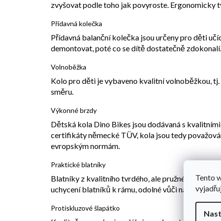
zvyšovat podle toho jak povyroste. Ergonomicky tv
Přídavná kolečka
Přídavná balanční kolečka jsou určeny pro děti učí
demontovat, poté co se dítě dostatečně zdokonalí
Volnoběžka
Kolo pro děti je vybaveno kvalitní volnoběžkou, tj
směru.
Výkonné brzdy
Dětská kola Dino Bikes jsou dodávaná s kvalitními
certifikáty německé TÜV, kola jsou tedy považová
evropským normám.
Praktické blatníky
Tento 
Blatníky z kvalitního tvrdého, ale pružného plastu
vyjadřu
uchycení blatníků k rámu, odolné vůči nárazům.
Protiskluzové šlapátko
Nast