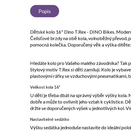
Popis
Dětské kolo 16" Dino T.Rex - DINO Bikes. Moderní
Čelisťové brzdy na obě kola, volnoběžný převod, 
pomocná kolečka. Doporučený věk a výška dítěte:
Hledáte kolo pro Vašeho malého závodníka? Tak př
Stylový motiv T.Rex si děti zamilují. Kolo je vyb
plastovými ráfky se vzduchovými pneumatikami, b
Velikost kola 16"
U dětí je třeba dbát na správný výběr výšky kola. N
dobře a může to ovlivnit jeho vztah k cyklistice. Dět
držte se doporučených výšek u jednotlivých kol. Ví
Nastavitelné sedátko
Výšku sedátka jednoduše nastavíte do ideální pol