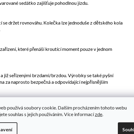
arované sedátko zajišťuje pohodlnou jízdu.
cí se držet rovnováhu. Kolečka lze jednoduše z dětského kola
.
. zařízení, které přenáší kroutící moment pouze v jednom
 a již seřízenými brzdami/brzdou. Výrobky se také pyšní
na za naprosto bezpečná a odpovídající nejpřísnějším
web používá soubory cookie. Dalším procházením tohoto webu
, poskytují perfektní ochranu před vodou a blátem. Pevné
jete souhlas s jejich používáním. Více informací
zde
.
avení
Souh