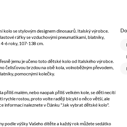
Do
 kolo se stylovým designem dinosaurů. Italský výrobce.
plastové ráfky se vzduchovými pneumatikami, blatníky,
 4-6 roky, 107-138 cm.
esně jemu je učeno toto dětské kolo od Italského výrobce.
aveno čelisťovou brzdou na obě kola, volnoběžným převodem,
latníky, pomocnými kolečky.
a příliš malém, nebo naopak příliš velkém kole, se děti necítí
i rychle rostou, proto volte raději bicykl o něco větší, ale
ce informací naleznete v článku "Jak vybrat dětské kolo".
ohy podle výšky Vašeho dítěte a každý rok můžete sedátko