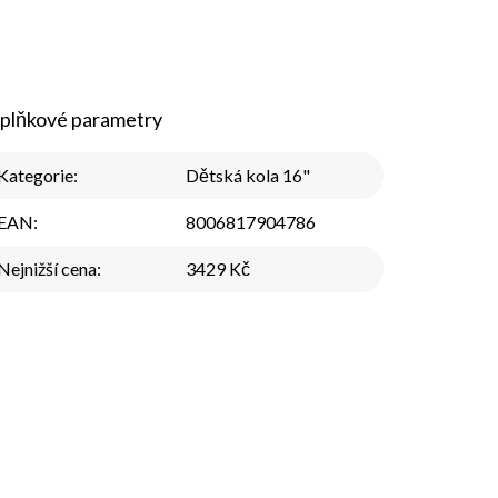
plňkové parametry
Kategorie
:
Dětská kola 16"
EAN
:
8006817904786
Nejnižší cena
:
3429 Kč