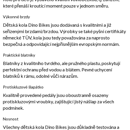
které přenáší kroutící moment pouze v jednom směru.
Výkonné brzdy
Dětská kola Dino Bikes jsou dodávaná s kvalitními a již
seřízenými brzdami/brzdou. Výrobky se také pyšní certifikáty
německé TÜV, kola jsou tedy považována za naprosto
bezpečná a odpovídající nejpřísnějším evropským normám.
Praktické blatníky
Blatníky z kvalitního tvrdého, ale pružného plastu, poskytují
perfektní ochranu před vodou a blátem. Pevné uchycení
blatníků k rámu, odolné vůči nárazům.
Protiskluzové šlapátko
Kvalitně provedené pedály jsou oboustranně osazeny
protiskluzovými vroubky, zajištující jistý nášlap za všech
podmínek.
Nosnost
Všechny dětská kola Dino Bikes jsou důkladně testována a