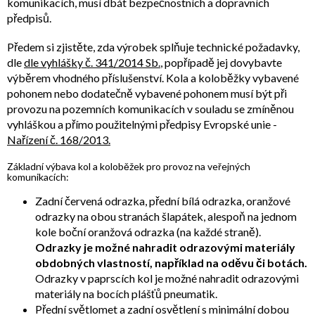
komunikacích, musí dbát bezpečnostních a dopravních
předpisů.
Předem si zjistěte, zda výrobek splňuje technické požadavky,
dle
dle vyhlášky č. 341/2014 Sb.
, popřípadě jej dovybavte
výběrem vhodného příslušenství. Kola a koloběžky vybavené
pohonem nebo dodatečně vybavené pohonem musí být při
provozu na pozemních komunikacích v souladu se zmíněnou
vyhláškou a přímo použitelnými předpisy Evropské unie -
Nařízení č. 168/2013.
Základní výbava kol a koloběžek pro provoz na veřejných
komunikacích:
Zadní červená odrazka, přední bílá odrazka, oranžové
odrazky na obou stranách šlapátek, alespoň na jednom
kole boční oranžová odrazka (na každé straně).
Odrazky je možné nahradit odrazovými materiály
obdobných vlastností, například na oděvu či botách.
Odrazky v paprscích kol je možné nahradit odrazovými
materiály na bocích plášťů pneumatik.
Přední světlomet a zadní osvětlení s minimální dobou