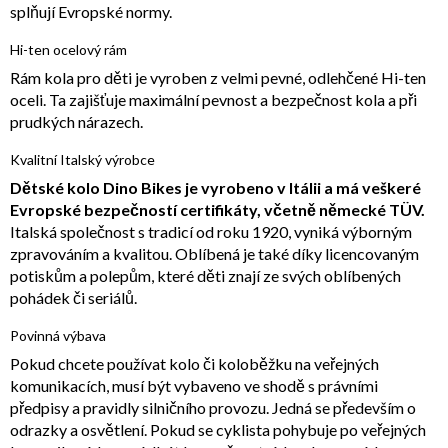
splňují Evropské normy.
Hi-ten ocelový rám
Rám kola pro děti je vyroben z velmi pevné, odlehčené Hi-ten
oceli. Ta zajišťuje maximální pevnost a bezpečnost kola a při
prudkých nárazech.
Kvalitní Italský výrobce
Dětské kolo Dino Bikes je vyrobeno v Itálii a má veškeré
Evropské bezpečností certifikáty, včetně německé TÜV.
Italská společnost s tradicí od roku 1920, vyniká výborným
zpravováním a kvalitou. Oblíbená je také díky licencovaným
potiskům a polepům, které děti znají ze svých oblíbených
pohádek či seriálů.
Povinná výbava
Pokud chcete používat kolo či koloběžku na veřejných
komunikacích, musí být vybaveno ve shodě s právními
předpisy a pravidly silničního provozu. Jedná se především o
odrazky a osvětlení. Pokud se cyklista pohybuje po veřejných