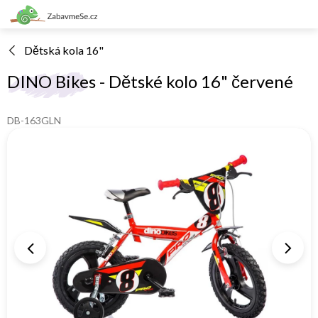
Přejít
na
obsah
Dětská kola 16"
DINO Bikes - Dětské kolo 16" červené
DB-163GLN