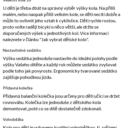
U dětí je třeba dbát na správný výběr výšky kola. Na příliš
malém, nebo naopak příliš velkém kole, se děti necítí dobře a
může to ovlivnit jeho vztah k cyklistice. Děti rychle rostou,
proto volte raději bicykl o něco větší, ale držte se
doporučených výšek u jednotlivých kol. Více informací
naleznete v článku "Jak vybrat dětské kolo".
Nastavitelné sedátko
Výšku sedátka jednoduše nastavíte do ideální polohy podle
výšky Vašeho dítěte a každý rok můžete sedátko zvyšovat
podle toho jak povyroste. Ergonomicky tvarované sedátko
zajišťuje pohodlnou jízdu.
Přídavná kolečka
Přídavná balanční kolečka jsou určeny pro děti učící se držet
rovnováhu. Kolečka lze jednoduše z dětského kola
demontovat, poté co se dítě dostatečně zdokonalí.
Volnoběžka
Kolo pro děti je vybaveno kvalitní volnoběžkou, tj. zařízení,