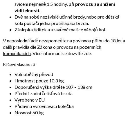
svícení nejméně 1,5 hodiny,
při provozu za snížení
viditelnosti.
Dvě na sobě nezávislé účinné brzdy, nebo pro dětská
kola postačí jedna protišlapací brzda.
Záslepka řídítek a uzavřené matice nábojů kol.
V neposlední řadě nezapomeňte na povinnou přilbu do 18 let a
další pravidla dle
Zákona o provozu na pozemních
komunikacích
. Více informací se dozvíte zde.
Klíčové vlastnosti
Volnoběžný převod
Hmotnost pouze 10,3 kg
Doporučená výška dítěte 107 – 138 cm
Přední i zadní čelisťová brzda
Vyrobeno v EU
Přídavná vyrovnávací kolečka
Nosnost 60 kg