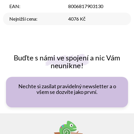
EAN
:
8006817903130
Nejnižší cena
:
4076 Kč
Buďte s námi ve spojení a nic Vám
neunikne!
Nechte si zasílat pravidelný newsletter a o
všem se dozvíte jako první.
Z
á
p