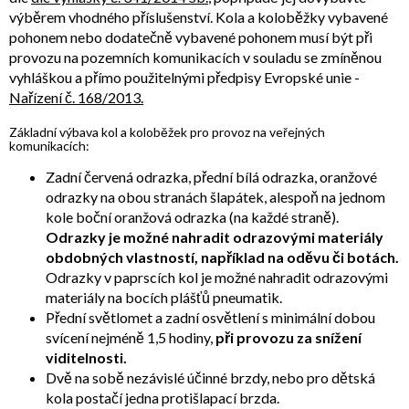
výběrem vhodného příslušenství. Kola a koloběžky vybavené
pohonem nebo dodatečně vybavené pohonem musí být při
provozu na pozemních komunikacích v souladu se zmíněnou
vyhláškou a přímo použitelnými předpisy Evropské unie -
Nařízení č. 168/2013.
Základní výbava kol a koloběžek pro provoz na veřejných
komunikacích:
Zadní červená odrazka, přední bílá odrazka, oranžové
odrazky na obou stranách šlapátek, alespoň na jednom
kole boční oranžová odrazka (na každé straně).
Odrazky je možné nahradit odrazovými materiály
obdobných vlastností, například na oděvu či botách.
Odrazky v paprscích kol je možné nahradit odrazovými
materiály na bocích plášťů pneumatik.
Přední světlomet a zadní osvětlení s minimální dobou
svícení nejméně 1,5 hodiny,
při provozu za snížení
viditelnosti.
Dvě na sobě nezávislé účinné brzdy, nebo pro dětská
kola postačí jedna protišlapací brzda.