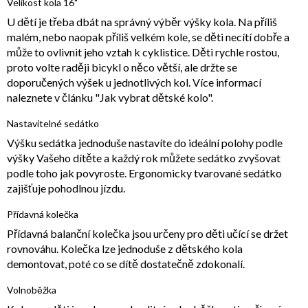
Velikost kola 16"
U dětí je třeba dbát na správný výběr výšky kola. Na příliš
malém, nebo naopak příliš velkém kole, se děti necítí dobře a
může to ovlivnit jeho vztah k cyklistice. Děti rychle rostou,
proto volte raději bicykl o něco větší, ale držte se
doporučených výšek u jednotlivých kol. Více informací
naleznete v článku "Jak vybrat dětské kolo".
Nastavitelné sedátko
Výšku sedátka jednoduše nastavíte do ideální polohy podle
výšky Vašeho dítěte a každý rok můžete sedátko zvyšovat
podle toho jak povyroste. Ergonomicky tvarované sedátko
zajišťuje pohodlnou jízdu.
Přídavná kolečka
Přídavná balanční kolečka jsou určeny pro děti učící se držet
rovnováhu. Kolečka lze jednoduše z dětského kola
demontovat, poté co se dítě dostatečně zdokonalí.
Volnoběžka