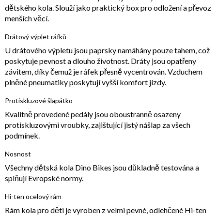
dětského kola. Slouží jako praktický box pro odložení a převoz
menších věcí.
Drátový výplet ráfků
U drátového výpletu jsou paprsky namáhány pouze tahem, což
poskytuje pevnost a dlouho životnost. Dráty jsou opatřeny
závitem, díky čemuž je ráfek přesně vycentrován. Vzduchem
plněné pneumatiky poskytují vyšší komfort jízdy.
Protiskluzové šlapátko
Kvalitně provedené pedály jsou oboustranně osazeny
protiskluzovými vroubky, zajištující jistý nášlap za všech
podmínek.
Nosnost
Všechny dětská kola Dino Bikes jsou důkladně testována a
splňují Evropské normy.
Hi-ten ocelový rám
Rám kola pro děti je vyroben z velmi pevné, odlehčené Hi-ten