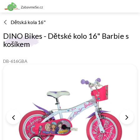
Přejít
na
obsah
Dětská kola 16"
DINO Bikes - Dětské kolo 16" Barbie s
košíkem
DB-616GBA