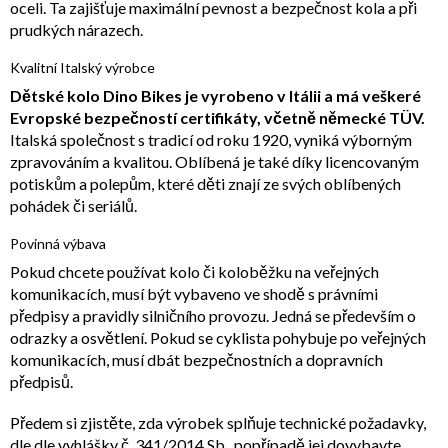
oceli. Ta zajišťuje maximální pevnost a bezpečnost kola a při
prudkých nárazech.
Kvalitní Italský výrobce
Dětské kolo Dino Bikes je vyrobeno v Itálii a má veškeré
Evropské bezpečností certifikáty, včetně německé TÜV.
Italská společnost s tradicí od roku 1920, vyniká výborným
zpravováním a kvalitou. Oblíbená je také díky licencovaným
potiskům a polepům, které děti znají ze svých oblíbených
pohádek či seriálů.
Povinná výbava
Pokud chcete používat kolo či koloběžku na veřejných
komunikacích, musí být vybaveno ve shodě s právními
předpisy a pravidly silničního provozu. Jedná se především o
odrazky a osvětlení. Pokud se cyklista pohybuje po veřejných
komunikacích, musí dbát bezpečnostních a dopravních
předpisů.
Předem si zjistěte, zda výrobek splňuje technické požadavky,
dle
dle vyhlášky č. 341/2014 Sb.
, popřípadě jej dovybavte