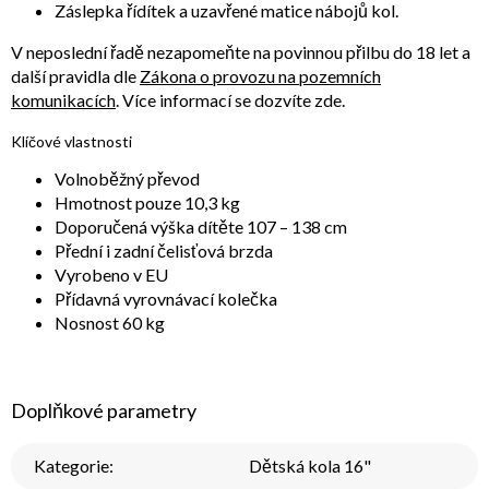
Záslepka řídítek a uzavřené matice nábojů kol.
V neposlední řadě nezapomeňte na povinnou přilbu do 18 let a
další pravidla dle
Zákona o provozu na pozemních
komunikacích
. Více informací se dozvíte zde.
Klíčové vlastnosti
Volnoběžný převod
Hmotnost pouze 10,3 kg
Doporučená výška dítěte 107 – 138 cm
Přední i zadní čelisťová brzda
Vyrobeno v EU
Přídavná vyrovnávací kolečka
Nosnost 60 kg
Doplňkové parametry
Kategorie
:
Dětská kola 16"