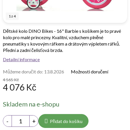
1
z
4
Dětské kolo DINO Bikes - 16" Barbie s košíkem je to pravé
kolo pro malé princezny. Kvalitní, vzduchem plněné
pneumatiky s kovovým ráfkem a drátovým výpletem ráfků.
Přední a zadní čelisťová brzda.
Detailní informace
Můžeme doručit do:
13.8.2026
Možnosti doručení
4 565 Kč
4 076 Kč
Měrná
Skladem na e-shopu
cena:
Přidat do košíku