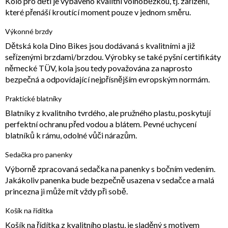
Kolo pro děti je vybaveno kvalitní volnoběžkou, tj. zařízení,
které přenáší kroutící moment pouze v jednom směru.
Výkonné brzdy
Dětská kola Dino Bikes jsou dodávaná s kvalitními a již
seřízenými brzdami/brzdou. Výrobky se také pyšní certifikáty
německé TÜV, kola jsou tedy považována za naprosto
bezpečná a odpovídající nejpřísnějším evropským normám.
Praktické blatníky
Blatníky z kvalitního tvrdého, ale pružného plastu, poskytují
perfektní ochranu před vodou a blátem. Pevné uchycení
blatníků k rámu, odolné vůči nárazům.
Sedačka pro panenky
Výborně zpracovaná sedačka na panenky s bočním vedením.
Jakákoliv panenka bude bezpečně usazena v sedačce a malá
princezna ji může mít vždy při sobě.
Košík na řídítka
Košík na řídítka z kvalitního plastu, je sladěný s motivem