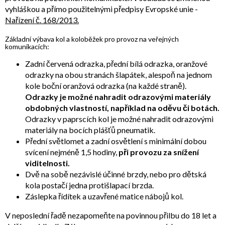
vyhláškou a přímo použitelnými předpisy Evropské unie -
Nařízení č. 168/2013.
Základní výbava kol a koloběžek pro provoz na veřejných
komunikacích:
Zadní červená odrazka, přední bílá odrazka, oranžové
odrazky na obou stranách šlapátek, alespoň na jednom
kole boční oranžová odrazka (na každé straně).
Odrazky je možné nahradit odrazovými materiály
obdobných vlastností, například na oděvu či botách.
Odrazky v paprscích kol je možné nahradit odrazovými
materiály na bocích plášťů pneumatik.
Přední světlomet a zadní osvětlení s minimální dobou
svícení nejméně 1,5 hodiny,
při provozu za snížení
viditelnosti.
Dvě na sobě nezávislé účinné brzdy, nebo pro dětská
kola postačí jedna protišlapací brzda.
Záslepka řídítek a uzavřené matice nábojů kol.
V neposlední řadě nezapomeňte na povinnou přilbu do 18 let a