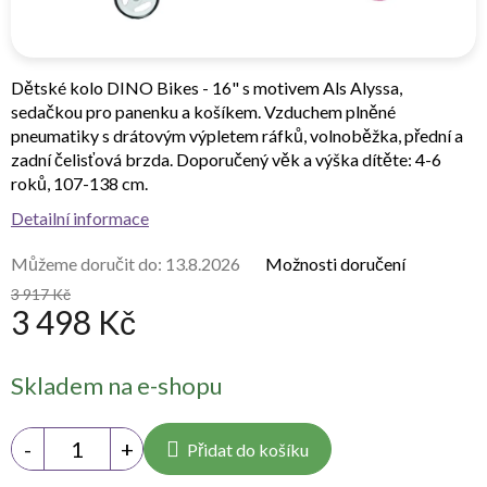
Dětské kolo DINO Bikes - 16" s motivem Als Alyssa,
sedačkou pro panenku a košíkem. Vzduchem plněné
pneumatiky s drátovým výpletem ráfků, volnoběžka, přední a
zadní čelisťová brzda. Doporučený věk a výška dítěte: 4-6
roků, 107-138 cm.
Detailní informace
Můžeme doručit do:
13.8.2026
Možnosti doručení
3 917 Kč
3 498 Kč
Měrná
Skladem na e-shopu
cena:
Přidat do košíku