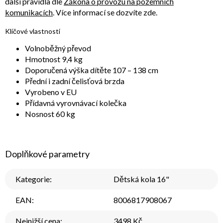
další pravidla dle
Zákona o provozu na pozemních
komunikacích
. Více informací se dozvíte zde.
Klíčové vlastnosti
Volnoběžný převod
Hmotnost 9,4 kg
Doporučená výška dítěte 107 – 138 cm
Přední i zadní čelisťová brzda
Vyrobeno v EU
Přídavná vyrovnávací kolečka
Nosnost 60 kg
Doplňkové parametry
Kategorie
:
Dětská kola 16"
EAN
:
8006817908067
Nejnižší cena
:
3498 Kč