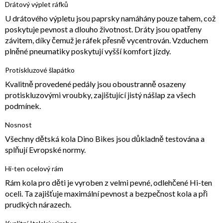
Drátový výplet ráfků
U drátového výpletu jsou paprsky namáhány pouze tahem, což
poskytuje pevnost a dlouho životnost. Dráty jsou opatřeny
závitem, díky čemuž je ráfek přesně vycentrován. Vzduchem
plněné pneumatiky poskytují vyšší komfort jízdy.
Protiskluzové šlapátko
Kvalitně provedené pedály jsou oboustranně osazeny
protiskluzovými vroubky, zajištující jistý nášlap za všech
podmínek.
Nosnost
Všechny dětská kola Dino Bikes jsou důkladně testována a
splňují Evropské normy.
Hi-ten ocelový rám
Rám kola pro děti je vyroben z velmi pevné, odlehčené Hi-ten
oceli. Ta zajišťuje maximální pevnost a bezpečnost kola a při
prudkých nárazech.