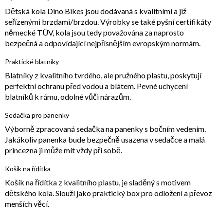
Dětská kola Dino Bikes jsou dodávaná s kvalitními a již
seřízenými brzdami/brzdou. Výrobky se také pyšní certifikáty
německé TÜV, kola jsou tedy považována za naprosto
bezpečná a odpovídající nejpřísnějším evropským normám.
Praktické blatníky
Blatníky z kvalitního tvrdého, ale pružného plastu, poskytují
perfektní ochranu před vodou a blátem. Pevné uchycení
blatníků k rámu, odolné vůči nárazům.
Sedačka pro panenky
Výborně zpracovaná sedačka na panenky s bočním vedením.
Jakákoliv panenka bude bezpečně usazena v sedačce a malá
princezna ji může mít vždy při sobě.
Košík na řídítka
Košík na řídítka z kvalitního plastu, je sladěný s motivem
dětského kola. Slouží jako praktický box pro odložení a převoz
menších věcí.