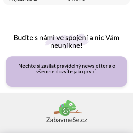
Buďte s námi ve spojení a nic Vám
neunikne!
Nechte si zasílat pravidelný newsletter a o
všem se dozvíte jako první.
Z
á
p
a
t
í