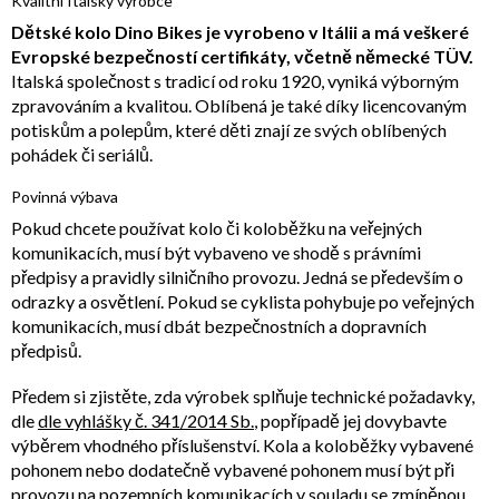
Kvalitní Italský výrobce
Dětské kolo Dino Bikes je vyrobeno v Itálii a má veškeré
Evropské bezpečností certifikáty, včetně německé TÜV.
Italská společnost s tradicí od roku 1920, vyniká výborným
zpravováním a kvalitou. Oblíbená je také díky licencovaným
potiskům a polepům, které děti znají ze svých oblíbených
pohádek či seriálů.
Povinná výbava
Pokud chcete používat kolo či koloběžku na veřejných
komunikacích, musí být vybaveno ve shodě s právními
předpisy a pravidly silničního provozu. Jedná se především o
odrazky a osvětlení. Pokud se cyklista pohybuje po veřejných
komunikacích, musí dbát bezpečnostních a dopravních
předpisů.
Předem si zjistěte, zda výrobek splňuje technické požadavky,
dle
dle vyhlášky č. 341/2014 Sb.
, popřípadě jej dovybavte
výběrem vhodného příslušenství. Kola a koloběžky vybavené
pohonem nebo dodatečně vybavené pohonem musí být při
provozu na pozemních komunikacích v souladu se zmíněnou