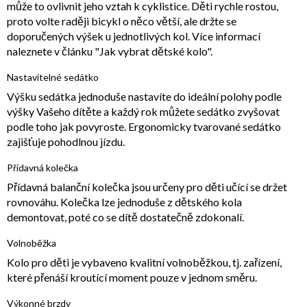
může to ovlivnit jeho vztah k cyklistice. Děti rychle rostou,
proto volte raději bicykl o něco větší, ale držte se
doporučených výšek u jednotlivých kol. Více informací
naleznete v článku "Jak vybrat dětské kolo".
Nastavitelné sedátko
Výšku sedátka jednoduše nastavíte do ideální polohy podle
výšky Vašeho dítěte a každý rok můžete sedátko zvyšovat
podle toho jak povyroste. Ergonomicky tvarované sedátko
zajišťuje pohodlnou jízdu.
Přídavná kolečka
Přídavná balanční kolečka jsou určeny pro děti učící se držet
rovnováhu. Kolečka lze jednoduše z dětského kola
demontovat, poté co se dítě dostatečně zdokonalí.
Volnoběžka
Kolo pro děti je vybaveno kvalitní volnoběžkou, tj. zařízení,
které přenáší kroutící moment pouze v jednom směru.
Výkonné brzdy