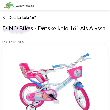
Přejít
na
obsah
Dětská kola 16"
DINO Bikes - Dětské kolo 16" Als Alyssa
DB-164R-ALS