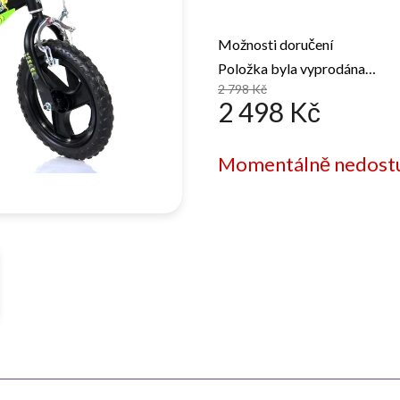
Možnosti doručení
Položka byla vyprodána…
2 798 Kč
2 498 Kč
Měrná
Momentálně nedost
cena: