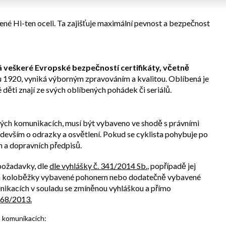
ené Hi-ten oceli. Ta zajišťuje maximální pevnost a bezpečnost
má veškeré Evropské bezpečností certifikáty, včetně
ku 1920, vyniká výborným zpravováním a kvalitou. Oblíbená je
děti znají ze svých oblíbených pohádek či seriálů.
ných komunikacích, musí být vybaveno ve shodě s právními
ředevším o odrazky a osvětlení. Pokud se cyklista pohybuje po
 a dopravních předpisů.
 požadavky, dle
dle vyhlášky č. 341/2014 Sb.
, popřípadě jej
a a koloběžky vybavené pohonem nebo dodatečně vybavené
ikacích v souladu se zmíněnou vyhláškou a přímo
168/2013.
h komunikacích: