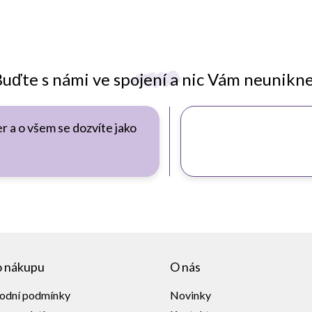
uďte s námi ve spojení a nic Vám neunikn
r a o všem se dozvíte jako
o nákupu
O nás
odní podmínky
Novinky