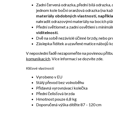
Zadní červená odrazka, přední bílá odrazka,
jednom kole boční oranžová odrazka (na kaž
materiály obdobných vlastností, napříkla
nahradit odrazovými materiály na bocích plá
Přední světlomet a zadní osvětlení s minimál
viditelnosti.
Dvě na sobě nezávislé účinné brzdy, nebo pro
Záslepka řídítek a uzavřené matice nábojů ko
V neposlední řadě nezapomeňte na povinnou přilbu d
komunikacích
. Více informací se dozvíte zde.
Klíčové vlastnosti
Vyrobeno v EU
Stálý převod bez volnoběhu
Přídavná vyrovnávací kolečka
Přední čelisťová brzda
Hmotnost pouze 6,8 kg
Doporučená výška dítěte 87 – 120 cm