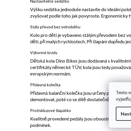
Nastavitelné sedátko
Výšku sedátka jednoduše nastavíte do ideální pol
zvyšovat podle toho jak povyroste. Ergonomicky tv
Stály převod bez volnoběhu
Kolo pro děti je vybaveno stálým převodem bez voln
děti, při malých rychlostech. Při šlapání dopředu j
Výkonné brzdy
Dětská kola Dino Bikes jsou dodávaná s kvalitními
certifikáty německé TÜV, kola jsou tedy považová
evropským normám.
Přídavná kolečka
Tento 
Přídavná balanční kolečka jsou určeny pro děti učí
vyjadřu
demontovat, poté co se dítě dostatečně zdokonalí
Protiskluzové šlapátko
Nast
Kvalitně provedené pedály jsou oboustranně osazeny
podmínek.