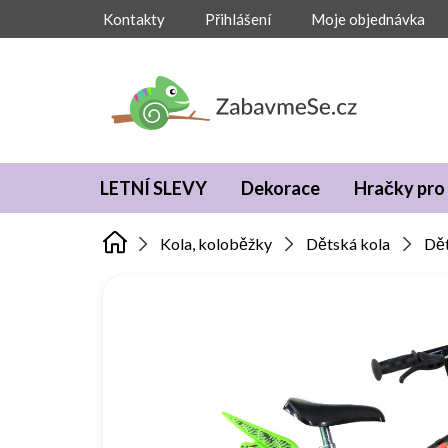
Přejít
Kontakty
Přihlášení
Moje objednávka
na
obsah
LETNÍ SLEVY
Dekorace
Hračky pro 
Kola, koloběžky
Dětská kola
Dět