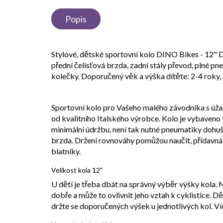
Popis
Stylové, dětské sportovní kolo DINO Bikes - 12" D
přední čelisťová brzda, zadní stály převod, plné
kolečky. Doporučený věk a výška dítěte: 2-4 roky,
Sportovní kolo pro Vašeho malého závodníka s úž
od kvalitního Italského výrobce. Kolo je vybaveno
minimální údržbu, není tak nutné pneumatiky dohušť
brzda. Držení rovnováhy pomůžou naučit, přídavná 
blatníky.
Velikost kola 12"
U dětí je třeba dbát na správný výběr výšky kola. N
dobře a může to ovlivnit jeho vztah k cyklistice. Dět
držte se doporučených výšek u jednotlivých kol. Ví