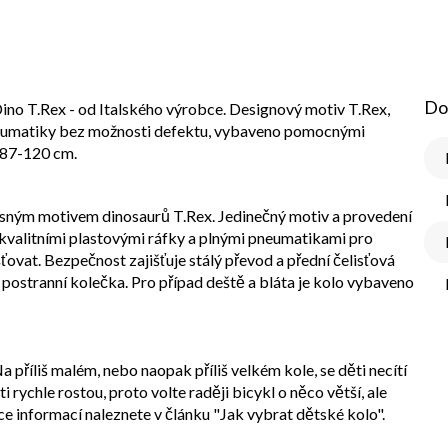
Do
ino T.Rex - od Italského výrobce. Designový motiv T.Rex,
 pneumatiky bez možnosti defektu, vybaveno pomocnými
 87-120 cm.
asným motivem dinosaurů T.Rex. Jedinečný motiv a provedení
 kvalitními plastovými ráfky a plnými pneumatikami pro
ovat. Bezpečnost zajišťuje stálý převod a přední čelisťová
postranní kolečka. Pro případ deště a bláta je kolo vybaveno
a příliš malém, nebo naopak příliš velkém kole, se děti necítí
i rychle rostou, proto volte raději bicykl o něco větší, ale
ce informací naleznete v článku "Jak vybrat dětské kolo".