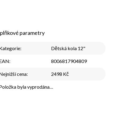
plňkové parametry
Kategorie
:
Dětská kola 12"
EAN
:
8006817904809
Nejnižší cena
:
2498 Kč
Položka byla vyprodána…