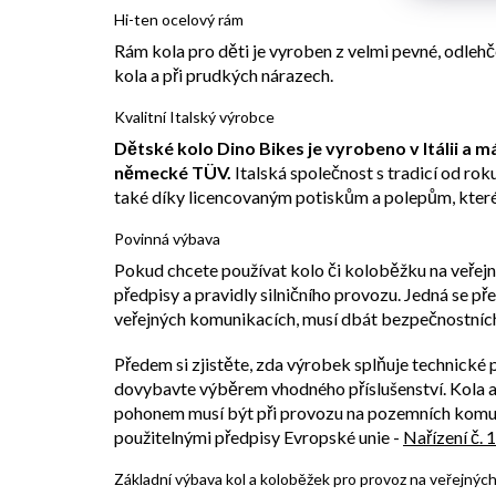
Hi-ten ocelový rám
Rám kola pro děti je vyroben z velmi pevné, odlehč
kola a při prudkých nárazech.
Kvalitní Italský výrobce
Dětské kolo Dino Bikes je vyrobeno v Itálii a 
německé TÜV.
Italská společnost s tradicí od ro
také díky licencovaným potiskům a polepům, které 
Povinná výbava
Pokud chcete používat kolo či koloběžku na veřej
předpisy a pravidly silničního provozu. Jedná se p
veřejných komunikacích, musí dbát bezpečnostních
Předem si zjistěte, zda výrobek splňuje technické
dovybavte výběrem vhodného příslušenství. Kol
pohonem musí být při provozu na pozemních komun
použitelnými předpisy Evropské unie -
Nařízení č. 
Základní výbava kol a koloběžek pro provoz na veřejnýc