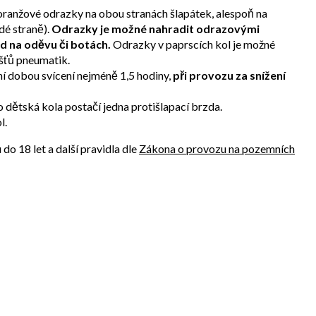
 oranžové odrazky na obou stranách šlapátek, alespoň na
dé straně).
Odrazky je možné nahradit odrazovými
d na oděvu či botách.
Odrazky v paprscích kol je možné
šťů pneumatik.
ní dobou svícení nejméně 1,5 hodiny,
při provozu za snížení
 dětská kola postačí jedna protišlapací brzda.
l.
o 18 let a další pravidla dle
Zákona o provozu na pozemních