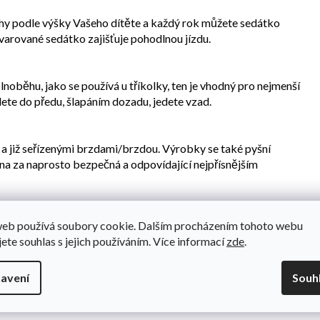
ohy podle výšky Vašeho dítěte a každý rok můžete sedátko
arované sedátko zajišťuje pohodlnou jízdu.
oběhu, jako se používá u tříkolky, ten je vhodný pro nejmenší
edete do předu, šlapáním dozadu, jedete vzad.
 a již seřízenými brzdami/brzdou. Výrobky se také pyšní
na za naprosto bezpečná a odpovídající nejpřísnějším
web používá soubory cookie. Dalším procházením tohoto webu
cí se držet rovnováhu. Kolečka lze jednoduše z dětského kola
jete souhlas s jejich používáním. Více informací
zde
.
.
avení
Souh
 protiskluzovými vroubky, zajištující jistý nášlap za všech