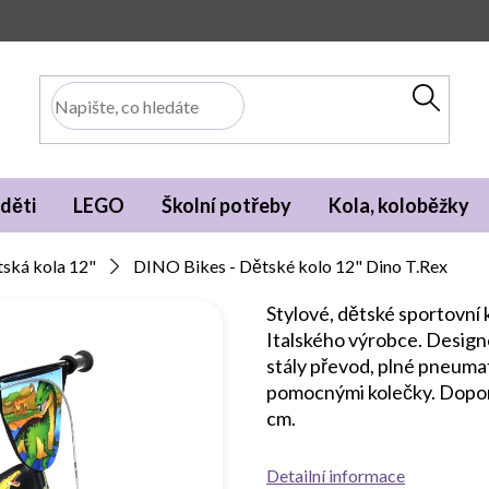
děti
LEGO
Školní potřeby
Kola, koloběžky
ská kola 12"
DINO Bikes - Dětské kolo 12" Dino T.Rex
Stylové, dětské sportovní 
Italského výrobce. Designo
stály převod, plné pneuma
pomocnými kolečky. Doporu
cm.
Detailní informace