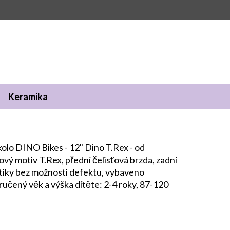
Keramika
kolo DINO Bikes - 12" Dino T.Rex - od
vý motiv T.Rex, přední čelisťová brzda, zadní
tiky bez možnosti defektu, vybaveno
čený věk a výška dítěte: 2-4 roky, 87-120