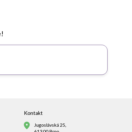
e!
Kontakt
Jugoslávská 25,
613 00 Brno