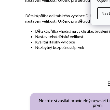
nastavení velikosti. Určeno pro děti od 3 let.
vyjadřu
Nast
Dětská přilba od Italského výrobce DINO Bikes 
nastavení velikosti. Určeno pro děti od 3 let.
Dětská přilba vhodná na cyklistiku, bruslení
Nastavitelná dětská velikost
Kvalitní Italský výrobce
Nezbytný bezpečností prvek
B
Nechte si zasílat pravidelný newslette
první.