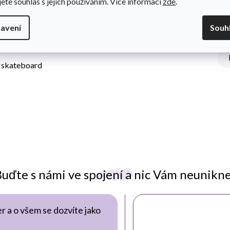
jete souhlas s jejich používáním. Více informací
zde
.
avení
Souh
- s úžasným designovým motivem Snow Queen. Jednoduché
 i skateboard
uďte s námi ve spojení a nic Vám neunikn
r a o všem se dozvíte jako