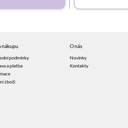
o nákupu
O nás
odní podmínky
Novinky
va a platba
Kontakty
amace
ní zboží