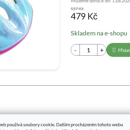
Můžeme doručit do:
13.8.202
537 Kč
479 Kč
Měrná
Skladem na e-shopu
cena:
Přidat
Do
- s úžasným designovým motivem Snow Queen. Jednoduché
web používá soubory cookie. Dalším procházením tohoto webu