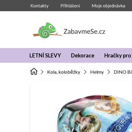
Přejít
Kontakty
Přihlášení
Moje objednávka
na
obsah
LETNÍ SLEVY
Dekorace
Hračky pro 
Kola, koloběžky
Helmy
DINO Bik