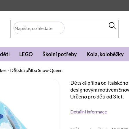
děti
LEGO
Školní potřeby
Kola, koloběžky
es - Dětská přilba Snow Queen
Dětská přilba od Italskéh
designovým motivem Snow 
Určeno pro děti od 3 let.
Detailní informace