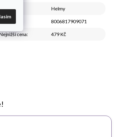
Kategorie
:
Helmy
lasím
EAN
:
8006817909071
Nejnižší cena
:
479 Kč
e!